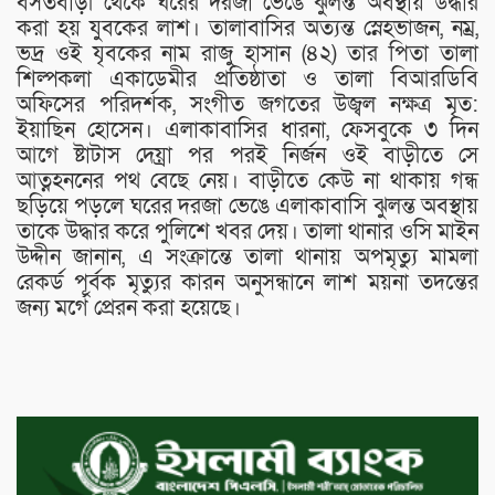
বসতবাড়ী থেকে ঘরের দরজা ভেঙে ঝুলন্ত অবস্থায় উদ্ধার
করা হয় যুবকের লাশ। তালাবাসির অত্যন্ত স্নেহভাজন, নম্র,
ভদ্র ওই যৃবকের নাম রাজু হাসান (৪২) তার পিতা তালা
শিল্পকলা একাডেমীর প্রতিষ্ঠাতা ও তালা বিআরডিবি
অফিসের পরিদর্শক, সংগীত জগতের উজ্বল নক্ষত্র মৃত:
ইয়াছিন হোসেন। এলাকাবাসির ধারনা, ফেসবুকে ৩ দিন
আগে ষ্টাটাস দেয়্রা পর পরই নির্জন ওই বাড়ীতে সে
আত্নহননের পথ বেছে নেয়। বাড়ীতে কেউ না থাকায় গন্ধ
ছড়িয়ে পড়লে ঘরের দরজা ভেঙে এলাকাবাসি ঝুলন্ত অবস্থায়
তাকে উদ্ধার করে পুলিশে খবর দেয়। তালা থানার ওসি মাইন
উদ্দীন জানান, এ সংক্রান্তে তালা থানায় অপমৃত্যু মামলা
রেকর্ড পূর্বক মৃত্যুর কারন অনুসন্ধানে লাশ ময়না তদন্তের
জন্য মর্গে প্রেরন করা হয়েছে।