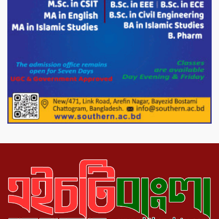
টিভির সম্পাদক মোঃ ইসমাইল হোসেনের
সৌজন্য সাক্ষাৎ।
পাটগ্রামে জুলাই অভ্যুত্থান দিবস উপলক্ষে
১১দলীয় গণ মিছিল ও গণ সমাবেশ অনুষ্ঠিত
পোরশায় গণঅভ্যুত্থান দিবসে শহিদ ও জুলাই
যোদ্ধাদের সংবর্ধনা।
১১ দলীয় ঐক্য পোরশা উপজেলা শাখার
আয়োজনে ৫ আগস্ট জুলাই অভ্যুত্থানের দ্বিতীয়
বার্ষিকী পালন উপলক্ষে নিতপুর কপালের মোড়ে
মিছিল সমাবেশ অনুষ্ঠিত।