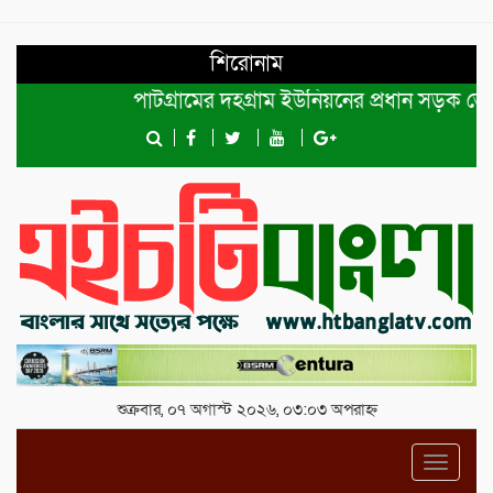
শিরোনাম
পাটগ্রামের দহগ্রাম ইউনিয়নের প্রধান সড়ক ভেঙ্গে যোগ
শুক্রবার, ০৭ অগাস্ট ২০২৬, ০৩:০৩ অপরাহ্ন
Toggl
navig