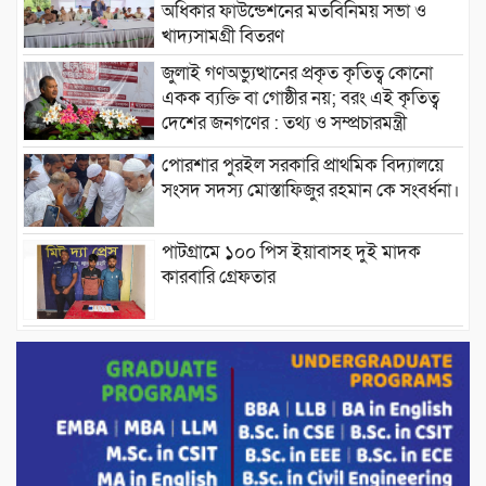
অধিকার ফাউন্ডেশনের মতবিনিময় সভা ও
খাদ্যসামগ্রী বিতরণ
জুলাই গণঅভ্যুত্থানের প্রকৃত কৃতিত্ব কোনো
একক ব্যক্তি বা গোষ্ঠীর নয়; বরং এই কৃতিত্ব
দেশের জনগণের : তথ্য ও সম্প্রচারমন্ত্রী
পোরশার পুরইল সরকারি প্রাথমিক বিদ্যালয়ে
সংসদ সদস্য মোস্তাফিজুর রহমান কে সংবর্ধনা।
পাটগ্রামে ১০০ পিস ইয়াবাসহ দুই মাদক
কারবারি গ্রেফতার
ড্যাবের ৩৭তম প্রতিষ্ঠাবার্ষিকীতে প্রধানমন্ত্রী
তারেক রহমান।
চন্দনাইশের হাশিমপুর ৪ নং ওয়ার্ডে ৫’শতাধিক
হতদরিদ্র পরিবারের মাঝে খাদ্যসামগ্রী বিতরণ
করেন মনজুর মোরশেদ