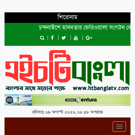
শিরোনাম
চন্দনাইশে মানবতার ফেরিওয়ালা সংগঠন কেন্দ্রীয় কমি
রবিবার, ০৯ অগাস্ট ২০২৬, ০৮:৫৮ অপরাহ্ন
Toggl
navig