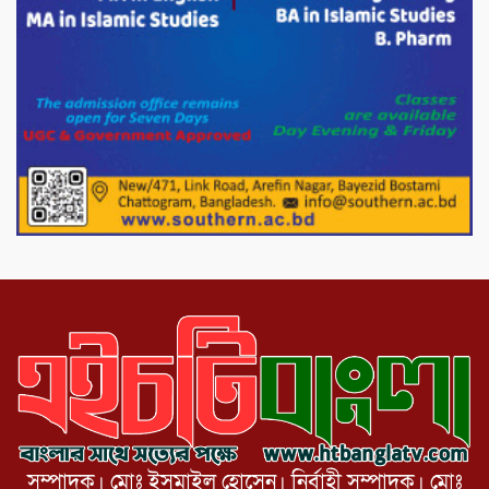
পরিবেশ রক্ষায় পাটগ্রামে ইহসান ইয়ুথ
সার্কেলের বৃক্ষরোপণ
মিরপুর-১১ নম্বরে দুর্বৃত্তদের গুলিতে বিএনপি
নেতা গুরুতর আহত
পাটগ্রামে চিকিৎসা সেবায় বীর মুক্তিযোদ্ধা দবির
উদ্দিন ফাউন্ডেশন
সম্পাদক। মোঃ ইসমাইল হোসেন। নির্বাহী সম্পাদক। মোঃ