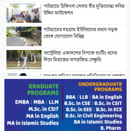
পাটগ্রামে চিকিৎসা সেবায় বীর মুক্তিযোদ্ধা দবির
উদ্দিন ফাউন্ডেশন
পাটগ্রামের দহগ্রাম ইউনিয়নের প্রধান সড়ক
ভেঙ্গে যোগাযোগ বিছিন্ন
অস্ট্রেলিয়া একাদশের বিপক্ষে ব্যাটিং ধসের
দিনে মিরাজের অপরাজিত সেঞ্চুরি
মাগুরার বাড়িতে হামলার প্রতিক্রিয়ায় যা বললেন
সাকিব।
দেশীয় পাঁচ প্রজাতির ছোট মাছে উদ্বেগজনক
মাত্রায় মাইক্রোপ্লাস্টিকের উপস্থিতি শনাক্ত ।
সরকারকে ব্যর্থ করতে দেশের বিরুদ্ধে একটি
দল চক্রান্ত চালিয়ে যাচ্ছে : রিজভী