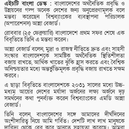
এইচটি বাংলা ডেস্ক :
বাংলাদেশের অর্থনৈতিক প্রবৃদ্ধি ও
উন্নয়নের গল্প অনেক দেশের জন্য অনুপ্রেরণামূলক বলে
মন্তব্য করেছেন বিশ্বব্যাংকের ব্যবস্থাপনা পরিচালক
(অপারেশনস) আন্না বেজার্ড।
রোববার (২৫ ফেব্রুয়ারি) বাংলাদেশে প্রথম সফর শেষে এক
বিবৃতিতে তিনি এ মন্তব্য করেন।
আন্না বেজার্ড বলেন, মুদ্রা ও রাজস্ব নীতিতে দ্রুত এবং সাহসী
সংস্কার বাংলাদেশকে সামষ্টিক অর্থনৈতিক স্থিতিশীলতা
বজায় রাখতে, আর্থিক খাতের ঝুঁকি হ্রাস করতে এবং বৈশ্বিক
অনিশ্চয়তার মধ্যে অন্তর্ভুক্তিমূলক প্রবৃদ্ধি বজায় রাখতে সক্ষম
করবে।
এ ছাড়া বিবৃতিতে বাংলাদেশকে ২০৩১ সালের মধ্যে উচ্চ-
মধ্যম আয়ের দেশের মর্যাদা অর্জনের লক্ষ্য অর্জনে দৃঢ়
সমর্থনের কথা পুনর্ব্যক্ত করেন বিশ্বব্যাংকের এমডি আন্না
বেজার্ড।
তিনি বলেন, বাংলাদেশের সঙ্গে আমাদের দীর্ঘদিনের
অংশীদারিত্ব নিয়ে আমি গর্বিত। দেশটি লাখ লাখ মানুষকে
দারিদ্র্য থেকে বের করে আনতে সহায়তা করেছে। আমরা