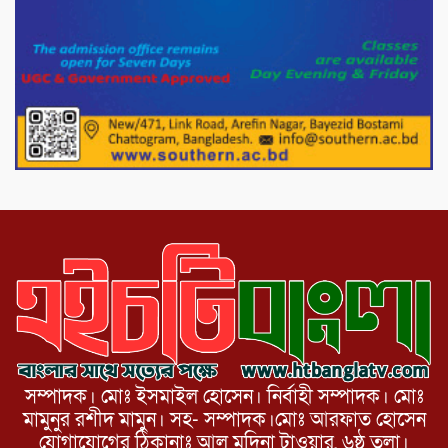
দেশের বাজারে ভরিতে ১০ হাজার টাকা সোনার
দাম বাড়ানোর ঘোষণা।
ভারপ্রাপ্ত রাষ্ট্রপতি হাফিজ উদ্দিন আহমদের
সাথে এইচটি বাংলা অনলাইন পোর্টাল ও আইপি
টিভির সম্পাদক মোঃ ইসমাইল হোসেনের
সৌজন্য সাক্ষাৎ।
সম্পাদক। মোঃ ইসমাইল হোসেন। নির্বাহী সম্পাদক। মোঃ
মামুনুর রশীদ মামুন। সহ- সম্পাদক।মোঃ আরফাত হোসেন
যোগাযোগের ঠিকানাঃ আল মদিনা টাওয়ার, ৬ষ্ঠ তলা।