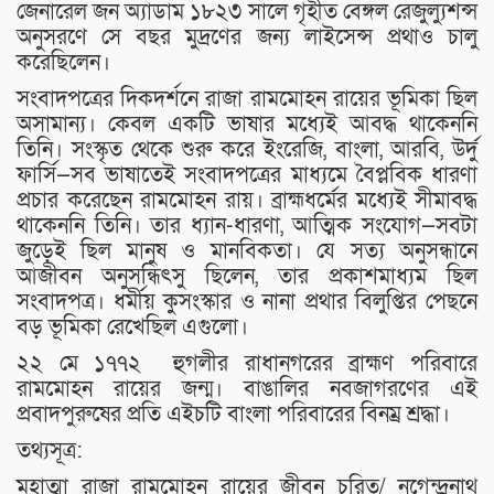
জেনারেল জন অ্যাডাম ১৮২৩ সালে গৃহীত বেঙ্গল রেজুল্যুশন্স
অনুসরণে সে বছর মুদ্রণের জন্য লাইসেন্স প্রথাও চালু
করেছিলেন।
সংবাদপত্রের দিকদর্শনে রাজা রামমোহন রায়ের ভূমিকা ছিল
অসামান্য। কেবল একটি ভাষার মধ্যেই আবদ্ধ থাকেননি
তিনি। সংস্কৃত থেকে শুরু ‍করে ইংরেজি, বাংলা, আরবি, উর্দু
ফার্সি—সব ভাষাতেই সংবাদপত্রের মাধ্যমে বৈপ্লবিক ধারণা
প্রচার করেছেন রামমোহন রায়। ব্রাহ্মধর্মের মধ্যেই সীমাবদ্ধ
থাকেননি তিনি। তার ধ্যান-ধারণা, আত্মিক সংযোগ—সবটা
জুড়েই ছিল মানুষ ও মানবিকতা। যে সত্য অনুসন্ধানে
আজীবন অনুসন্ধিৎসু ছিলেন, তার প্রকাশমাধ্যম ছিল
সংবাদপত্র। ধর্মীয় কুসংস্কার ও নানা প্রথার বিলুপ্তির পেছনে
বড় ভূমিকা রেখেছিল এগুলো।
২২ মে ১৭৭২ হুগলীর রাধানগরের ব্রাহ্মণ পরিবারে
রামমোহন রায়ের জন্ম। বাঙালির নবজাগরণের এই
প্রবাদপুরুষের প্রতি এইচটি বাংলা পরিবারের বিনম্র শ্রদ্ধা।
তথ্যসূত্র:
মহাত্মা রাজা রামমোহন রায়ের জীবন চরিত/ নগেন্দ্রনাথ