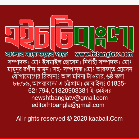
সৌজন্য সাক্ষাৎ।
সম্পাদক। মোঃ ইসমাইল হোসেন। নির্বাহী সম্পাদক। মোঃ
মামুনুর রশীদ মামুন। সহ- সম্পাদক।মোঃ আরফাত হোসেন
যোগাযোগের ঠিকানাঃ আল মদিনা টাওয়ার, ৬ষ্ঠ তলা।
৮৮/৮৯, আগরাবাদ/ এ চট্টগ্রাম। মোবাইলঃ 01835-
621794, 01820903381 ই-মেইলঃ
newshtbanglatv@gmail.com
editorhtbangla@gmail.com
All rights reserved © 2020 kaabait.Com