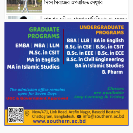
দিনে মিরাজের অপরাজিত সেঞ্চুরি
মাগুরার বাড়িতে হামলার প্রতিক্রিয়ায় যা বললেন
সাকিব।
দেশীয় পাঁচ প্রজাতির ছোট মাছে উদ্বেগজনক
মাত্রায় মাইক্রোপ্লাস্টিকের উপস্থিতি শনাক্ত ।
সরকারকে ব্যর্থ করতে দেশের বিরুদ্ধে একটি
দল চক্রান্ত চালিয়ে যাচ্ছে : রিজভী
দেশের বাজারে ভরিতে ১০ হাজার টাকা সোনার
দাম বাড়ানোর ঘোষণা।
ভারপ্রাপ্ত রাষ্ট্রপতি হাফিজ উদ্দিন আহমদের
সাথে এইচটি বাংলা অনলাইন পোর্টাল ও আইপি
টিভির সম্পাদক মোঃ ইসমাইল হোসেনের