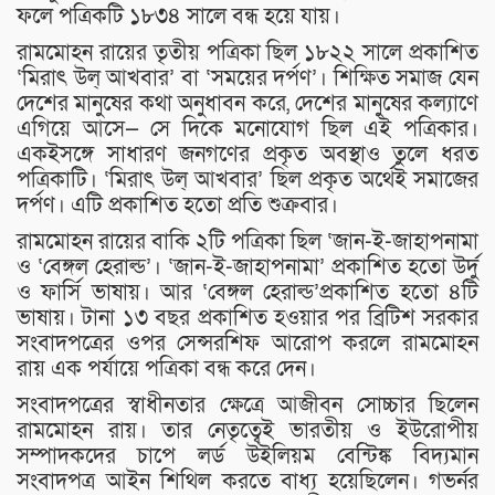
ফলে পত্রিকটি ১৮৩৪ সালে বন্ধ হয়ে যায়।
রামমোহন রায়ের তৃতীয় পত্রিকা ছিল ১৮২২ সালে প্রকাশিত
‘মিরাৎ উল্ আখবার’ বা ‘সময়ের দর্পণ’। শিক্ষিত সমাজ যেন
দেশের মানুষের কথা অনুধাবন করে, দেশের মানুষের কল্যাণে
এগিয়ে আসে— সে দিকে মনোযোগ ছিল এই পত্রিকার।
একইসঙ্গে সাধারণ জনগণের প্রকৃত অবস্থাও তুলে ধরত
পত্রিকাটি। ‘মিরাৎ উল্ আখবার’ ছিল প্রকৃত অর্থেই সমাজের
দর্পণ। এটি প্রকাশিত হতো প্রতি শুক্রবার।
রামমোহন রায়ের বাকি ২টি পত্রিকা ছিল ‘জান-ই-জাহাপনামা
ও ‘বেঙ্গল হেরাল্ড’। ‘জান-ই-জাহাপনামা’ প্রকাশিত হতো উর্দু
ও ফার্সি ভাষায়। আর ‘বেঙ্গল হেরাল্ড’প্রকাশিত হতো ৪টি
ভাষায়। টানা ১৩ বছর প্রকাশিত হওয়ার পর ব্রিটিশ সরকার
সংবাদপত্রের ওপর সেন্সরশিফ আরোপ করলে রামমোহন
রায় এক পর্যায়ে পত্রিকা বন্ধ করে দেন।
সংবাদপত্রের স্বাধীনতার ক্ষেত্রে আজীবন সোচ্চার ছিলেন
রামমোহন রায়। তার নেতৃত্বেই ভারতীয় ও ইউরোপীয়
সম্পাদকদের চাপে লর্ড উইলিয়ম বেন্টিঙ্ক বিদ্যমান
সংবাদপত্র আইন শিথিল করতে বাধ্য হয়েছিলেন। গভর্নর