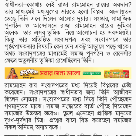
স্বাধীনতা—কোথায় নেই রাজা রামমোহন রায়ের অবদান?
তার মাধ্যমেই মধ্যযুগের ভারতে হলো বিপ্লব। অচলায়তন
ভেঙে তিনি এনে দিলেন আলোর দুয়ার। সংস্কার, সামাজিক
পুনর্গঠন ও আন্দোলনে রাজা রামমোহন রায়ের ভূমিকা
অনেক। তার এসব ভূমিকা নিয়ে আলোচনা হয় সবসময়ই।
কিন্তু তার প্রতিষ্ঠিত সংবাদপত্র এবং সংবাদপত্রে তার
পৃষ্ঠপোষকতার বিষয়টি কেন যেন একটু আড়ালে পড়ে থাকে।
অথচ সংবাদপত্রের মাধ্যমেই সমাজ পুনর্গঠন ও রেনেসাঁর
ক্ষেত্রে অতুলনীয় ভূমিকা রেখেছিলেন তিনি।
রামমোহন রায় সংবাদপত্রের মধ্য দিয়েই বিপ্লবের চেষ্টা
করেছেন। সংবাদপত্রের স্বাধীনতার জন্য তিনি আজীবন
ছিলেন সোচ্চার। সংবাদপত্রের মধ্য দিয়ে তিনি পৌঁছেছেন
গণমানুষের মাঝে। সমাজ সংস্কারের বার্তা পৌঁছে দিয়েছেন
সমাজের উচ্চতর স্তরেও। তুলে এনেছেন প্রান্তিক মানুষের
দুঃখ-দুর্দশার চিত্র। প্রশ্নের বানে বিদ্ধ করেছেন সমাজের
সকল অনিয়ম, অনাচারকে।