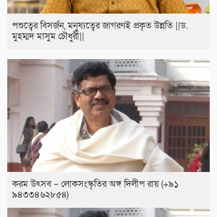
পশুত্বের বিসর্জন, মনুষ্যত্বের জাগরণই প্রকৃত উন্নতি ||ড.
মুহম্মদ মাসুম চৌধুরী||
করম উৎসব – লোকসংস্কৃতির অঙ্গ দিলীপ রায় (+৯১
৯৪৩৩৪৬২৮৫৪)