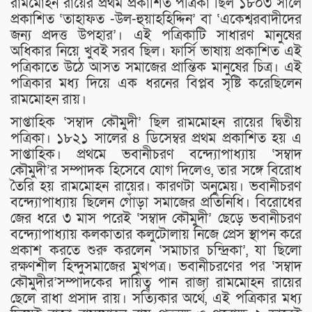
রামমোহন রায়ের প্রথম প্রকাশিত পত্রিকা ছিল ১৮০৩ সালে
প্রকাশিত ‘তাহাফত -উল-হুয়াহহিদ্দিন’ বা ‘একেশ্বরবাদীদের
জন্য প্রদত্ত উপহার’। এই পত্রিকাটি সাধারণ মানুষের
অধিকার নিয়ে খুবই সরব ছিল। ফার্সি ভাষায় প্রকাশিত এই
পত্রিকাতে উঠে আসত সমাজের প্রান্তিক মানুষের চিত্র। এই
পত্রিকার মধ্য দিয়ে এক ধরনের বিপ্লব সৃষ্টি করেছিলেন
রামমোহন রায়।
সাপ্তাহিক ‘সম্বাদ কৌমুদী’ ছিল রামমোহন রায়ের দ্বিতীয়
পত্রিকা। ১৮২১ সালের ৪ ডিসেম্বর প্রথম প্রকাশিত হয় এ
সাপ্তাহিক। প্রথমে ভবানীচরণ বন্দ্যোপাধ্যায় ‘সম্বাদ
কৌমুদী’র সম্পাদক হিসেবে যোগ দিলেও, তার সঙ্গে বিরোধ
তৈরি হয় রামমোহন রায়ের। কারণটা অনুমেয়। ভবানীচরণ
বন্দ্যোপাধ্যায় ছিলেন গোঁড়া সমাজের প্রতিনিধি। বিরোধের
জের ধরে ৩ মাস পরেই ‘সম্বাদ কৌমুদী’ ছেড়ে ভবানীচরণ
বন্দ্যোপাধ্যায় কলকাতার কলুটোলায় নিজে প্রেস স্থাপন করে
প্রকাশ করতে শুরু করলেন ‘সমাচার চন্দ্রিকা’, যা ছিলো
রক্ষণশীল হিন্দুসমাজের মুখপত্র। ভবানীচরণের পর ‘সম্বাদ
কৌমুদীর’সম্পাদকের দায়িত্ব পান রাজা রামমোহন রায়ের
ছেলে রাধা প্রসাদ রায়। সত্যিকার অর্থে, এই পত্রিকার মধ্য