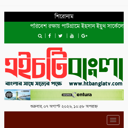
শিরোনাম
পরিবেশ রক্ষায় পাটগ্রামে ইহসান ইয়ুথ সার্কেলের বৃক্ষর
শুক্রবার, ০৭ অগাস্ট ২০২৬, ১০:৫৮ অপরাহ্ন
Toggl
navig