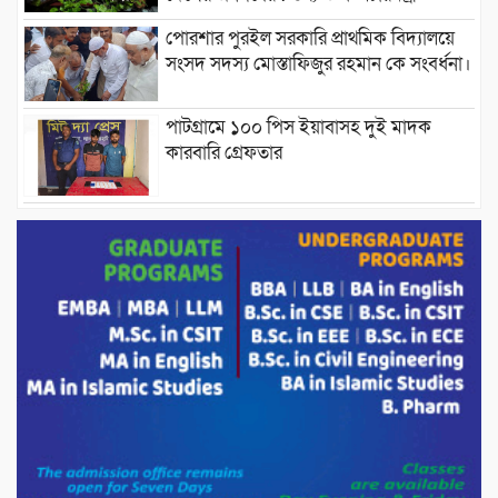
পোরশার পুরইল সরকারি প্রাথমিক বিদ্যালয়ে
সংসদ সদস্য মোস্তাফিজুর রহমান কে সংবর্ধনা।
পাটগ্রামে ১০০ পিস ইয়াবাসহ দুই মাদক
কারবারি গ্রেফতার
ড্যাবের ৩৭তম প্রতিষ্ঠাবার্ষিকীতে প্রধানমন্ত্রী
তারেক রহমান।
চন্দনাইশের হাশিমপুর ৪ নং ওয়ার্ডে ৫’শতাধিক
হতদরিদ্র পরিবারের মাঝে খাদ্যসামগ্রী বিতরণ
করেন মনজুর মোরশেদ
পরিবেশ রক্ষায় পাটগ্রামে ইহসান ইয়ুথ
সার্কেলের বৃক্ষরোপণ
মিরপুর-১১ নম্বরে দুর্বৃত্তদের গুলিতে বিএনপি