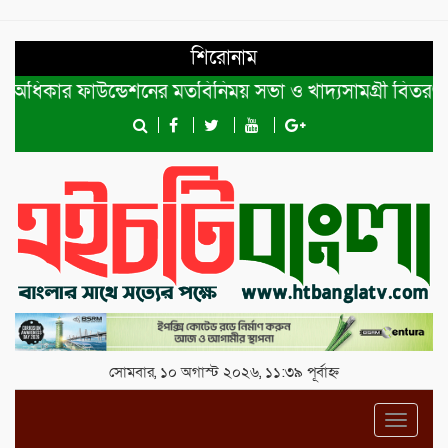
শিরোনাম
 অধিকার ফাউন্ডেশনের মতবিনিময় সভা ও খাদ্যসামগ্রী বিতরণ
জু
সোমবার, ১০ অগাস্ট ২০২৬, ১১:৩৯ পূর্বাহ্ন
Toggl
navig