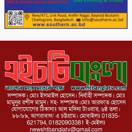
নেতা গুরুতর আহত
পাটগ্রামে চিকিৎসা সেবায় বীর মুক্তিযোদ্ধা দবির
উদ্দিন ফাউন্ডেশন
সম্পাদক। মোঃ ইসমাইল হোসেন। নির্বাহী সম্পাদক। মোঃ
মামুনুর রশীদ মামুন। সহ- সম্পাদক।মোঃ আরফাত হোসেন
যোগাযোগের ঠিকানাঃ আল মদিনা টাওয়ার, ৬ষ্ঠ তলা।
৮৮/৮৯, আগরাবাদ/ এ চট্টগ্রাম। মোবাইলঃ 01835-
621794, 01820903381 ই-মেইলঃ
newshtbanglatv@gmail.com