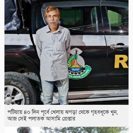
পটিয়ায় ৪০ দিন পূর্বে খেলায় ঝগড়া থেকে গৃহবধূকে খুন,
আজ সেই পলাতক আসামি গ্রেপ্তার