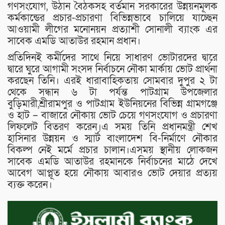
গণসংযোগ, উঠান বৈঠকসহ বর্তমান সরকারের উন্নয়নমূলক
কর্মকান্ডের প্রচার-প্রচারণা বিভিন্নভাবে চালিয়ে যাচ্ছেন
আওয়ামী লীগের মনোনয়ন প্রত্যাশী সোনালী ব্যাংক এর
সাবেক এমডি আতাউর রহমান প্রধান।
প্রতিদিনই কর্মীদের সাথে নিয়ে সাধারণ ভোটারদের দ্বারে
দ্বারে ঘুরে আগামী সংসদ নির্বাচনে নৌকা মার্কায় ভোট প্রার্থনা
করছেন তিনি। এরই ধারাবাহিকতায় সোমবার দুপুর ২ টা
থেকে সন্ধান ৬ টা পর্যন্ত পাটগ্রাম উপজেলার
বুড়িমারী,শ্রীরামপুর ও পাটগ্রাম ইউনিয়নের বিভিন্ন গ্রামগঞ্জে
ও হাট – বাজারে নৌকায় ভোট চেয়ে গণসংযোগ ও প্রচারণা
লিফলেট বিতরণ করেন।এ সময় তিনি প্রধানমন্ত্রী শেখ
হাসিনার উন্নয়ন ও স্মার্ট বাংলাদেশ বি-নির্মাণে নৌকার
বিকল্প নেই মর্মে প্রচার চালান।এসময় স্থানীয় লোকজন
সাবেক এমডি আতাউর রহমানকে নির্বাচনের মাঠে দেখে
আবেগ আপ্লূত হয়ে নৌকায় আবারও ভোট দেয়ার প্রত্যয়
ব্যক্ত করেন।