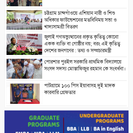
চট্টগ্রাম চান্দগাঁওয়ে এশিয়ান নারী ও শিশু
অধিকার ফাউন্ডেশনের মতবিনিময় সভা ও
খাদ্যসামগ্রী বিতরণ
জুলাই গণঅভ্যুত্থানের প্রকৃত কৃতিত্ব কোনো
একক ব্যক্তি বা গোষ্ঠীর নয়; বরং এই কৃতিত্ব
দেশের জনগণের : তথ্য ও সম্প্রচারমন্ত্রী
পোরশার পুরইল সরকারি প্রাথমিক বিদ্যালয়ে
সংসদ সদস্য মোস্তাফিজুর রহমান কে সংবর্ধনা।
পাটগ্রামে ১০০ পিস ইয়াবাসহ দুই মাদক
কারবারি গ্রেফতার
ড্যাবের ৩৭তম প্রতিষ্ঠাবার্ষিকীতে প্রধানমন্ত্রী
তারেক রহমান।