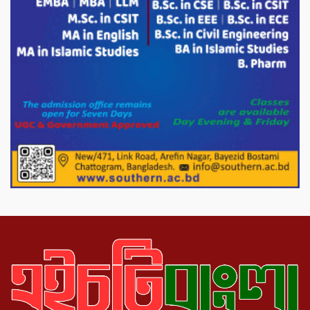
চন্দনাইশের হাশিমপুর ৪ নং ওয়ার্ডে ৫’শতাধিক
হতদরিদ্র পরিবারের মাঝে খাদ্যসামগ্রী বিতরণ
করেন মনজুর মোরশেদ
পরিবেশ রক্ষায় পাটগ্রামে ইহসান ইয়ুথ
সার্কেলের বৃক্ষরোপণ
মিরপুর-১১ নম্বরে দুর্বৃত্তদের গুলিতে বিএনপি
নেতা গুরুতর আহত
পাটগ্রামে চিকিৎসা সেবায় বীর মুক্তিযোদ্ধা দবির
উদ্দিন ফাউন্ডেশন