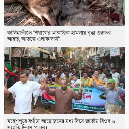
কালিহাতীতে শিয়ালের আকস্মিক হামলায় বৃদ্ধা গুরুতর
আহত, আতঙ্কে এলাকাবাসী
মহেশপুরে বর্ণাঢ্য আয়োজনের মধ্য দিয়ে জাতীয় বিপ্লব ও
সংহতি দিবস পালন।