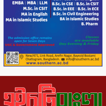
দেশীয় পাঁচ প্রজাতির ছোট মাছে উদ্বেগজনক
মাত্রায় মাইক্রোপ্লাস্টিকের উপস্থিতি শনাক্ত ।
সরকারকে ব্যর্থ করতে দেশের বিরুদ্ধে একটি
দল চক্রান্ত চালিয়ে যাচ্ছে : রিজভী
দেশের বাজারে ভরিতে ১০ হাজার টাকা সোনার
দাম বাড়ানোর ঘোষণা।
ভারপ্রাপ্ত রাষ্ট্রপতি হাফিজ উদ্দিন আহমদের
সাথে এইচটি বাংলা অনলাইন পোর্টাল ও আইপি
টিভির সম্পাদক মোঃ ইসমাইল হোসেনের
সৌজন্য সাক্ষাৎ।