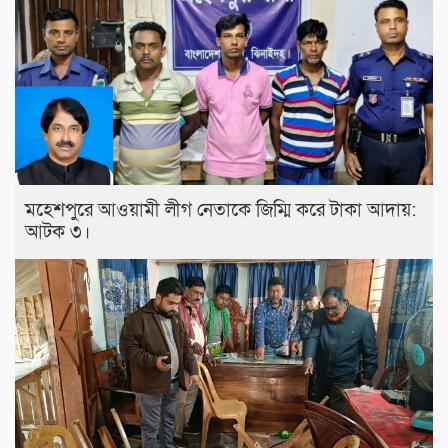
মহেশপুরে আওয়ামী লীগ নেতাকে জিম্মি করে টাকা আদায়:
আটক ৩।