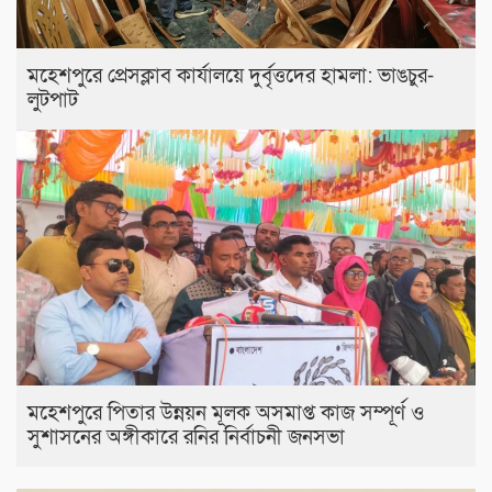
মহেশপুরে প্রেসক্লাব কার্যালয়ে দুর্বৃত্তদের হামলা: ভাঙচুর-
লুটপাট
মহেশপুরে পিতার উন্নয়ন মূলক অসমাপ্ত কাজ সম্পূর্ণ ও
সুশাসনের অঙ্গীকারে রনির নির্বাচনী জনসভা