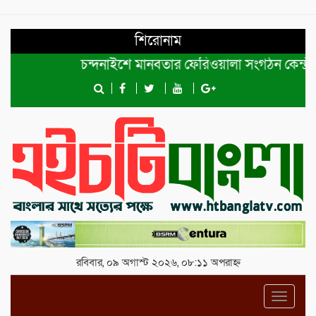
শিরোনাম
চন্দনাইশে মানবতার ফেরিওয়ালা সংগঠন কেন্দ্রীয় কমিটির
রবিবার, ০৯ অগাস্ট ২০২৬, ০৮:১১ অপরাহ্ন
Toggl
navig