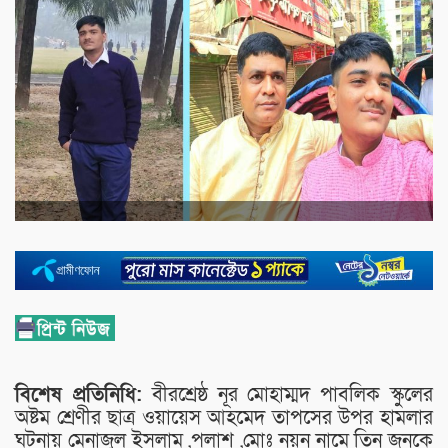
বিশেষ প্রতিনিধি:
বীরশ্রেষ্ঠ নূর মোহাম্মদ পাবলিক স্কুলের
অষ্টম শ্রেণীর ছাত্র ওয়ায়েস আহমেদ তাপসের উপর হামলার
ঘটনায় মেনাজুল ইসলাম ,পলাশ ,মোঃ নয়ন নামে তিন জনকে