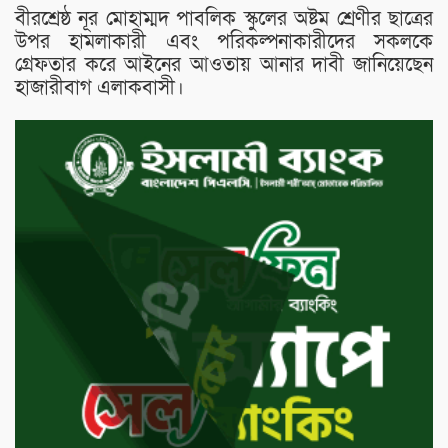
বীরশ্রেষ্ঠ নূর মোহাম্মদ পাবলিক স্কুলের অষ্টম শ্রেণীর ছাত্রের
উপর হামলাকারী এবং পরিকল্পনাকারীদের সকলকে
গ্রেফতার করে আইনের আওতায় আনার দাবী জানিয়েছেন
হাজারীবাগ এলাকবাসী।