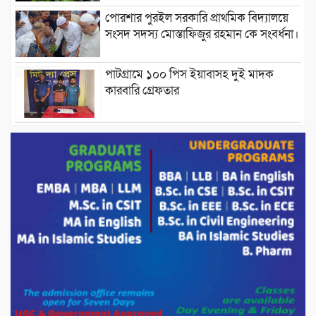
পোরশার পুরইল সরকারি প্রাথমিক বিদ্যালয়ে
সংসদ সদস্য মোস্তাফিজুর রহমান কে সংবর্ধনা।
পাটগ্রামে ১০০ পিস ইয়াবাসহ দুই মাদক
কারবারি গ্রেফতার
ড্যাবের ৩৭তম প্রতিষ্ঠাবার্ষিকীতে প্রধানমন্ত্রী
তারেক রহমান।
চন্দনাইশের হাশিমপুর ৪ নং ওয়ার্ডে ৫’শতাধিক
হতদরিদ্র পরিবারের মাঝে খাদ্যসামগ্রী বিতরণ
করেন মনজুর মোরশেদ
পরিবেশ রক্ষায় পাটগ্রামে ইহসান ইয়ুথ
সার্কেলের বৃক্ষরোপণ
মিরপুর-১১ নম্বরে দুর্বৃত্তদের গুলিতে বিএনপি