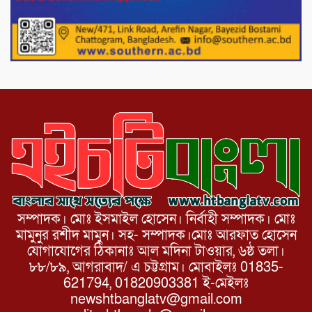
নেতা গুরুতর আহত
পাটগ্রামে চিকিৎসা সেবায় বীর মুক্তিযোদ্ধা দবির
উদ্দিন ফাউন্ডেশন
সম্পাদক। মোঃ ইসমাইল হোসেন। নির্বাহী সম্পাদক। মোঃ
মামুনুর রশীদ মামুন। সহ- সম্পাদক।মোঃ আরফাত হোসেন
যোগাযোগের ঠিকানাঃ আল মদিনা টাওয়ার, ৬ষ্ঠ তলা।
৮৮/৮৯, আগরাবাদ/ এ চট্টগ্রাম। মোবাইলঃ 01835-
621794, 01820903381 ই-মেইলঃ
newshtbanglatv@gmail.com