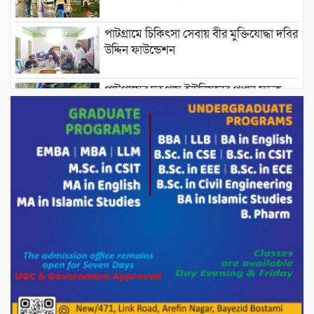
পাটগ্রামে চিকিৎসা সেবায় বীর মুক্তিযোদ্ধা দবির
উদ্দিন ফাউন্ডেশন
পাটগ্রামের দহগ্রাম ইউনিয়নের প্রধান সড়ক
ভেঙ্গে যোগাযোগ বিছিন্ন
অস্ট্রেলিয়া একাদশের বিপক্ষে ব্যাটিং ধসের
দিনে মিরাজের অপরাজিত সেঞ্চুরি
মাগুরার বাড়িতে হামলার প্রতিক্রিয়ায় যা বললেন
সাকিব।
দেশীয় পাঁচ প্রজাতির ছোট মাছে উদ্বেগজনক
মাত্রায় মাইক্রোপ্লাস্টিকের উপস্থিতি শনাক্ত ।
সরকারকে ব্যর্থ করতে দেশের বিরুদ্ধে একটি