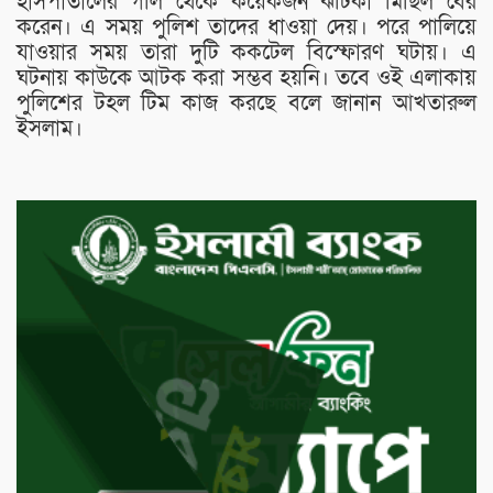
হাসপাতালের গলি থেকে কয়েকজন ঝটিকা মিছিল বের
করেন। এ সময় পুলিশ তাদের ধাওয়া দেয়। পরে পালিয়ে
যাওয়ার সময় তারা দুটি ককটেল বিস্ফোরণ ঘটায়। এ
ঘটনায় কাউকে আটক করা সম্ভব হয়নি। তবে ওই এলাকায়
পুলিশের টহল টিম কাজ করছে বলে জানান আখতারুল
ইসলাম।