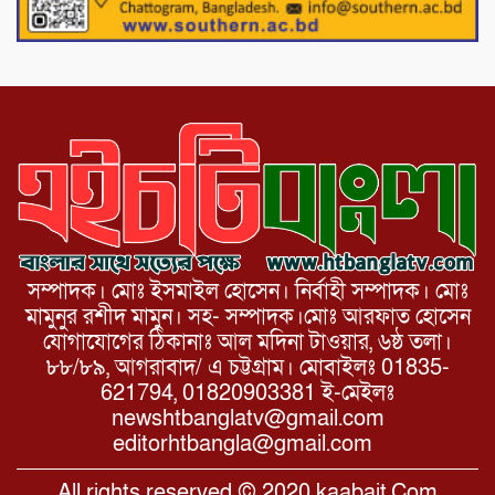
দল চক্রান্ত চালিয়ে যাচ্ছে : রিজভী
সম্পাদক। মোঃ ইসমাইল হোসেন। নির্বাহী সম্পাদক। মোঃ
মামুনুর রশীদ মামুন। সহ- সম্পাদক।মোঃ আরফাত হোসেন
যোগাযোগের ঠিকানাঃ আল মদিনা টাওয়ার, ৬ষ্ঠ তলা।
৮৮/৮৯, আগরাবাদ/ এ চট্টগ্রাম। মোবাইলঃ 01835-
621794, 01820903381 ই-মেইলঃ
newshtbanglatv@gmail.com
editorhtbangla@gmail.com
All rights reserved © 2020 kaabait.Com