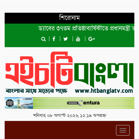
শিরোনাম
ড্যাবের ৩৭তম প্রতিষ্ঠাবার্ষিকীতে প্রধানমন্ত্রী তারেক
শনিবার, ০৮ অগাস্ট ২০২৬, ১২:১৯ অপরাহ্ন
Toggl
navig