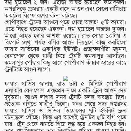
দগ্ধ হয়েছেন ২ জন। এছাড়া আহত হয়েছেন কয়েকজন।
অপরদিকে ডেমরায় একটি বাসে আগুন এবং সেগুন বাগিচায়
ককটেল বিস্ফোরণের ঘটনা ঘটেছে।
গোপীবাগে ট্রেনের আগুনে পুড়ে গেছে অন্ততঃ ৫টি কামরা।
এতে নিহত হয়েছেন একজন। দগ্ধ হয়েছেন অন্ততঃ দু’জন।
আরো আহত হবার আশঙ্কা রয়েছে। রাত সোয়া ১০টায় এ
রিপোর্ট লেখা পর্যন্ত বগির আগুন নিয়ন্ত্রণে কাজ করছিলো
ফায়ার সার্ভিসের একাধিক ইউনিট। প্রত্যক্ষদর্শীরা জানান,
বেনাপোল থেকে যাত্রী নিয়ে ট্রেনটি কমলাপুর আসছিল।
কমলাপুর পৌঁছার কিছু আগে গোপীবাগ কাঁচাবাজারের কাছে
ট্রেনটিতে আগুন লাগে।
ফায়ার সার্ভিস জানায়, রাত ৯টা ৫ মিনিটে গোপীবাগ
এলাকায় বেনাপোল এক্সপ্রেস নামে একটি ট্রেনে আগুন দেয়
দুর্বৃত্তরা। আগুন লাগার সময় ট্রেনটি চলন্ত অবস্থায় ছিল।
প্রত্যেক বগিতে যাত্রীও ছিলো। খবর পেয়ে সদর দপ্তরসহ
ফায়ার সার্ভিস ও সিভিল ডিফেন্সের ৭টি ইউনিট দ্রুত
ঘটনাস্থলে পৌঁছে। কিন্তু এর আগেই ট্রেনটির ৫টি বগি পুড়ে
যায়। ট্রেন থেকে নামতে গিয়ে দগ্ধ হয়ে একজন নিহত হন।
তবে প্রাথমিকভাবে তার বিস্তারিত পরিচয় পাওয়া যায়নি।