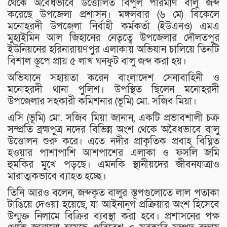
থেকে অবৈধভাবে উত্তোলিত বিপুল পরিমাণ বালু জব্দ
করেছে উপজেলা প্রশাসন। মঙ্গলবার (৬ মে) বিকেলে
মনোহরদী উপজেলা নির্বাহী কর্মকর্তা (ইউএনও) এমএ
মুহাইমিন আল জিহানের নেতৃত্বে উপজেলার দৌলতপুর
ইউনিয়নের হরিনারায়ণপুর এলাকায় অভিযান চালিয়ে তিনটি
বিশাল স্তূপে প্রায় ৫ লাখ ঘনফুট বালু জব্দ করা হয়।
অভিযানে সহায়তা করেন বাংলাদেশ সেনাবাহিনী ও
মনোহরদী থানা পুলিশ। উপস্থিত ছিলেন মনোহরদী
উপজেলার সহকারী কমিশনার (ভূমি) মো. সজিব মিয়া।
এসি (ভূমি) মো. সজিব মিয়া জানান, একটি প্রভাবশালী চক্র
সম্প্রতি ব্রহ্মপুত্র নদের বিভিন্ন অংশ থেকে অবৈধভাবে বালু
উত্তোলন শুরু করে। এতে নদীর প্রাকৃতিক প্রবাহ বিঘ্নিত
হওয়ার পাশাপাশি আশপাশের এলাকা ও ফসলি জমি
হুমকির মুখে পড়ছে। এমনকি স্থানীয়দের জীবনযাত্রাও
মারাত্মকভাবে ব্যাহত হচ্ছে।
তিনি আরও বলেন, জব্দকৃত বালুর স্তূপগুলোতে লাল পতাকা
টাঙিয়ে দেওয়া হয়েছে, যা আইনানুগ প্রক্রিয়ার অংশ হিসেবে
উন্মুক্ত নিলামে বিক্রির ব্যবস্থা করা হবে। প্রশাসনের পক্ষ