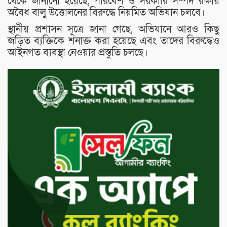
থেকে জানানো হয়েছে, পরিবেশ ও সরকারি সম্পদ রক্ষায়
অবৈধ বালু উত্তোলনের বিরুদ্ধে নিয়মিত অভিযান চলবে।
স্থানীয় প্রশাসন সূত্রে জানা গেছে, অভিযানে আরও কিছু
জড়িত ব্যক্তিকে শনাক্ত করা হয়েছে এবং তাদের বিরুদ্ধেও
আইনগত ব্যবস্থা নেওয়ার প্রস্তুতি চলছে।