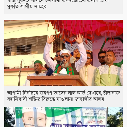
গাজীপুর–৩ আসনে ইসলামী ঐক্যজোটের এমপি প্রার্থী
মুফতি শামীম সাহেব
আগামী নির্বাচনে জনগণ তাদের লাল কার্ড দেখাবে, চাঁদাবাজ
ফ্যাসিবাদী শক্তির বিরুদ্ধে মাওলানা জাহাঙ্গীর আলম