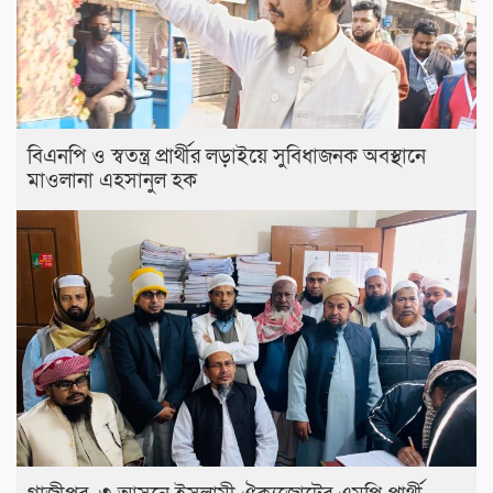
বিএনপি ও স্বতন্ত্র প্রার্থীর লড়াইয়ে সুবিধাজনক অবস্থানে
মাওলানা এহসানুল হক