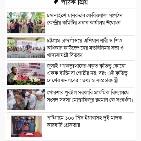
পাঠক প্রিয়
চন্দনাইশে মানবতার ফেরিওয়ালা সংগঠন
কেন্দ্রীয় কমিটির প্রধান কার্যালয় উদ্বোধন
চট্টগ্রাম চান্দগাঁওয়ে এশিয়ান নারী ও শিশু
অধিকার ফাউন্ডেশনের মতবিনিময় সভা ও
খাদ্যসামগ্রী বিতরণ
জুলাই গণঅভ্যুত্থানের প্রকৃত কৃতিত্ব কোনো
একক ব্যক্তি বা গোষ্ঠীর নয়; বরং এই কৃতিত্ব
দেশের জনগণের : তথ্য ও সম্প্রচারমন্ত্রী
পোরশার পুরইল সরকারি প্রাথমিক বিদ্যালয়ে
সংসদ সদস্য মোস্তাফিজুর রহমান কে সংবর্ধনা।
পাটগ্রামে ১০০ পিস ইয়াবাসহ দুই মাদক
কারবারি গ্রেফতার