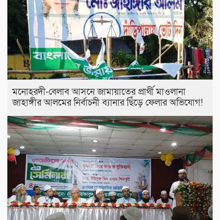
মনোহরদী-বেলাব আসনে জামায়াতের প্রার্থী মাওলানা
জাহাঙ্গীর আলমের নির্বাচনী ব্যানার ছিঁড়ে ফেলার অভিযোগ!