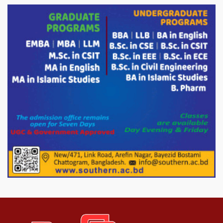
ড্যাবের ৩৭তম প্রতিষ্ঠাবার্ষিকীতে প্রধানমন্ত্রী
তারেক রহমান।
চন্দনাইশের হাশিমপুর ৪ নং ওয়ার্ডে ৫’শতাধিক
হতদরিদ্র পরিবারের মাঝে খাদ্যসামগ্রী বিতরণ
করেন মনজুর মোরশেদ
পরিবেশ রক্ষায় পাটগ্রামে ইহসান ইয়ুথ
সার্কেলের বৃক্ষরোপণ
মিরপুর-১১ নম্বরে দুর্বৃত্তদের গুলিতে বিএনপি
নেতা গুরুতর আহত
পাটগ্রামে চিকিৎসা সেবায় বীর মুক্তিযোদ্ধা দবির
উদ্দিন ফাউন্ডেশন