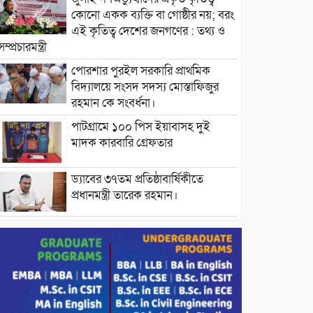
কোনো একক ব্যক্তি বা গোষ্ঠীর নয়; বরং
এই কৃতিত্ব দেশের জনগণের : তথ্য ও
সম্প্রচারমন্ত্রী
পোরশার পুরইল সরকারি প্রাথমিক
বিদ্যালয়ে সংসদ সদস্য মোস্তাফিজুর
রহমান কে সংবর্ধনা।
পাটগ্রামে ১০০ পিস ইয়াবাসহ দুই
মাদক কারবারি গ্রেফতার
ড্যাবের ৩৭তম প্রতিষ্ঠাবার্ষিকীতে
প্রধানমন্ত্রী তারেক রহমান।
চন্দনাইশের হাশিমপুর ৪ নং ওয়ার্ডে
৫’শতাধিক হতদরিদ্র পরিবারের মাঝে
খাদ্যসামগ্রী বিতরণ করেন মনজুর
মোরশেদ
পরিবেশ রক্ষায় পাটগ্রামে ইহসান ইয়ুথ