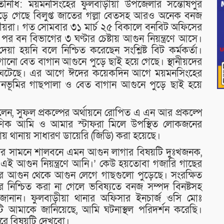
নিধি: ময়মনসিংহের ফুলবাড়ীয়া উপজেলার সন্তোষপুর
ুড়ে গেছে বিলুপ্ত জাতের গল্লা বেতসহ আরও অনেক বনজ
থানীয়রা। গত সোমবার ৩১ মার্চ ২৫ বিকালে বনবিট অফিসের
পর বন বিভাগের ৩ ঘণ্টার চেষ্টায় আগুন নিয়ন্ত্রণে আসে।
েয়া হয়নি বলে নিশ্চিত করেছেন সংশ্লিষ্ট বিট কর্মকর্তা।
নো বেত বাগান আগুনে পুড়ে ছাই হয়ে গেছে। স্থানীয়দের
না ঘটেছে। এর আগে ঈদের কয়েকদিন আগে ময়মনসিংহের
 বনভূমির গাছপালা ও বেত বাগান আগুনে পুড়ে ছাই হয়ে
ন, সুফল প্রকল্পের অর্থায়নে রোপিত এ এন আর প্রকল্পে
ষণিক আমি ও আমার স্টাফরা মিলে উপস্থিত লোকজনের
ায় থানায় সাধারণ ডায়েরি (জিডি) করা হয়েছে।
বিটের সামনে শালবনে এমন আগুন লাগার বিষয়টি দুঃখজনক,
ই আগুন নিয়ন্ত্রণে আনি।’ কেউ হয়তোবা গজারি গাছের
র আগুন থেকে আগুন লেগে গাছগুলো পুড়েছে। সংরক্ষিত
ের নিশ্চিত করা না গেলে ভবিষ্যতে বনজ সম্পদ বিনষ্টসহ
 জানান। ফুলবাড়ীয়া থানার অফিসার ইনচার্জ ওসি মোঃ
টি আমাকে জানিয়েছে, আমি ঘটনাস্থল পরিদর্শন করেছি।
রে বিষয়টি দেখবো।