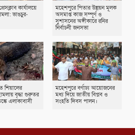
রেসক্লাব কার্যালয়ে
মহেশপুরে পিতার উন্নয়ন মূলক
 হামলা: ভাঙচুর-
অসমাপ্ত কাজ সম্পূর্ণ ও
সুশাসনের অঙ্গীকারে রনির
নির্বাচনী জনসভা
ে শিয়ালের
মহেশপুরে বর্ণাঢ্য আয়োজনের
মলায় বৃদ্ধা গুরুতর
মধ্য দিয়ে জাতীয় বিপ্লব ও
্কে এলাকাবাসী
সংহতি দিবস পালন।