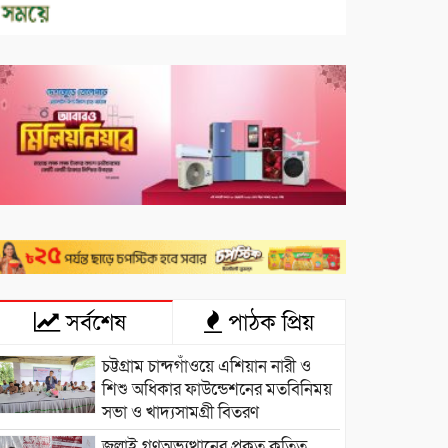
সর্বশেষ
পাঠক প্রিয়
চট্টগ্রাম চান্দগাঁওয়ে এশিয়ান নারী ও
শিশু অধিকার ফাউন্ডেশনের মতবিনিময়
সভা ও খাদ্যসামগ্রী বিতরণ
জুলাই গণঅভ্যুত্থানের প্রকৃত কৃতিত্ব