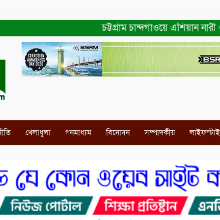
চট্টগ্রাম চান্দগাঁওয়ে এশিয়ান নারী ও 
নীতি
খেলাধুলা
গনমাধ্যম
বিনোদন
সম্পাদকীয়
লাইফস্টা