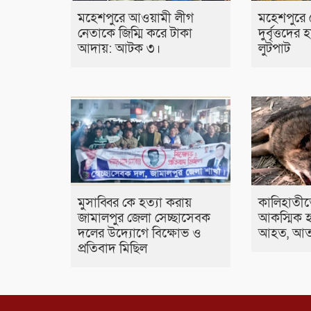
মহেশপুরে আওয়ামী লীগ
মহেশপুরে প্
নেতাকে জিম্মি করে টাকা
দুর্বৃত্তদের
আদায়: আটক ৩।
লুটপাট
মুসাব্বির কে হত্যা করায়
কালিহাতীত
জামালপুর জেলা সেচ্ছাসেবক
আকস্মিক হা
দলের উদ্যোগে বিক্ষোভ ও
আহত, আতঙ
প্রতিবাদ মিছিল