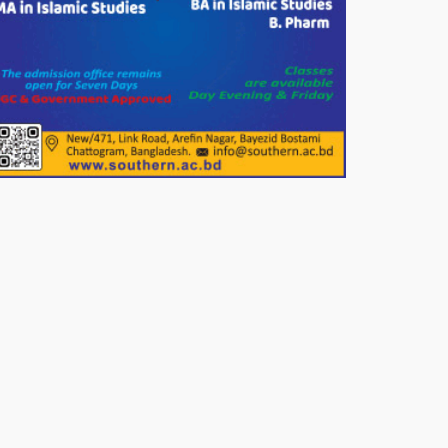
সার্কেলের বৃক্ষরোপণ
মিরপুর-১১ নম্বরে দুর্বৃত্তদের গুলিতে
বিএনপি নেতা গুরুতর আহত
পাটগ্রামে চিকিৎসা সেবায় বীর
মুক্তিযোদ্ধা দবির উদ্দিন ফাউন্ডেশন
পাটগ্রামের দহগ্রাম ইউনিয়নের প্রধান
সড়ক ভেঙ্গে যোগাযোগ বিছিন্ন