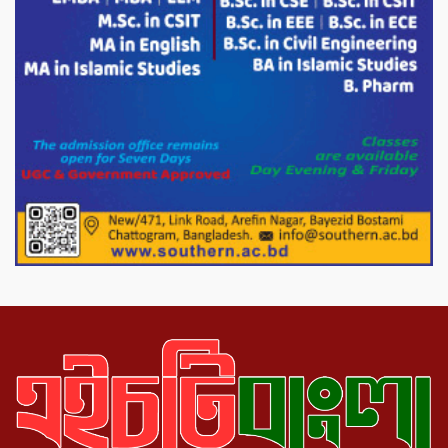
মাত্রায় মাইক্রোপ্লাস্টিকের উপস্থিতি শনাক্ত ।
সরকারকে ব্যর্থ করতে দেশের বিরুদ্ধে একটি
দল চক্রান্ত চালিয়ে যাচ্ছে : রিজভী
দেশের বাজারে ভরিতে ১০ হাজার টাকা সোনার
দাম বাড়ানোর ঘোষণা।
ভারপ্রাপ্ত রাষ্ট্রপতি হাফিজ উদ্দিন আহমদের
সাথে এইচটি বাংলা অনলাইন পোর্টাল ও আইপি
টিভির সম্পাদক মোঃ ইসমাইল হোসেনের
সৌজন্য সাক্ষাৎ।