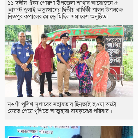
১১ দলীয় ঐক্য পোরশা উপজেলা শাখার আয়োজনে ৫
আগস্ট জুলাই অভ্যুত্থানের দ্বিতীয় বার্ষিকী পালন উপলক্ষে
নিতপুর কপালের মোড়ে মিছিল সমাবেশ অনুষ্ঠিত।
নওগাঁ পুলিশ সুপারের সহায়তায় ছিনতাই হওয়া অটো
ফেরত পেয়ে খুশিতে আত্মহারা রামকৃষ্ণের পরিবার ।