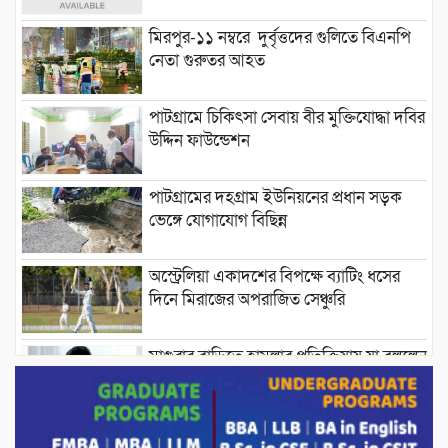
মিরপুর-১১ নম্বরে দুর্বৃত্তদের গুলিতে বিএনপি
নেতা গুরুতর আহত
পাটগ্রামে চিকিৎসা সেবায় বীর মুক্তিযোদ্ধা দবির
উদ্দিন ফাউন্ডেশন
পাটগ্রামের দহগ্রাম ইউনিয়নের প্রধান সড়ক
ভেঙ্গে যোগাযোগ বিছিন্ন
অস্ট্রেলিয়া একাদশের বিপক্ষে ব্যাটিং ধসের
দিনে মিরাজের অপরাজিত সেঞ্চুরি
মাগুরার বাড়িতে হামলার প্রতিক্রিয়ায় যা বললেন
সাকিব।
দেশীয় পাঁচ প্রজাতির ছোট মাছে উদ্বেগজনক