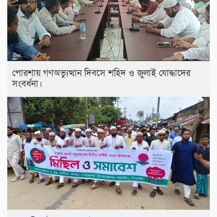
পোরশায় গণঅভ্যুত্থান দিবসে শহিদ ও জুলাই যোদ্ধাদের
সংবর্ধনা।