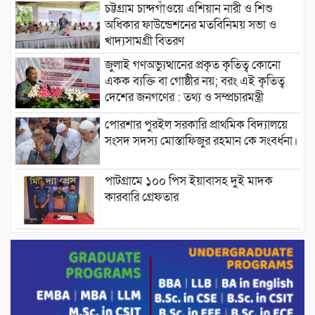
চট্টগ্রাম চান্দগাঁওয়ে এশিয়ান নারী ও শিশু
অধিকার ফাউন্ডেশনের মতবিনিময় সভা ও
খাদ্যসামগ্রী বিতরণ
জুলাই গণঅভ্যুত্থানের প্রকৃত কৃতিত্ব কোনো
একক ব্যক্তি বা গোষ্ঠীর নয়; বরং এই কৃতিত্ব
দেশের জনগণের : তথ্য ও সম্প্রচারমন্ত্রী
পোরশার পুরইল সরকারি প্রাথমিক বিদ্যালয়ে
সংসদ সদস্য মোস্তাফিজুর রহমান কে সংবর্ধনা।
পাটগ্রামে ১০০ পিস ইয়াবাসহ দুই মাদক
কারবারি গ্রেফতার
ড্যাবের ৩৭তম প্রতিষ্ঠাবার্ষিকীতে প্রধানমন্ত্রী
তারেক রহমান।
চন্দনাইশের হাশিমপুর ৪ নং ওয়ার্ডে ৫’শতাধিক
হতদরিদ্র পরিবারের মাঝে খাদ্যসামগ্রী বিতরণ