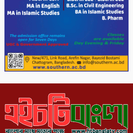
করেন মনজুর মোরশেদ
পরিবেশ রক্ষায় পাটগ্রামে ইহসান ইয়ুথ
সার্কেলের বৃক্ষরোপণ
মিরপুর-১১ নম্বরে দুর্বৃত্তদের গুলিতে বিএনপি
নেতা গুরুতর আহত
পাটগ্রামে চিকিৎসা সেবায় বীর মুক্তিযোদ্ধা দবির
উদ্দিন ফাউন্ডেশন