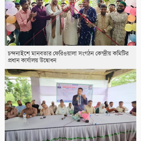
চন্দনাইশে মানবতার ফেরিওয়ালা সংগঠন কেন্দ্রীয় কমিটির
প্রধান কার্যালয় উদ্বোধন