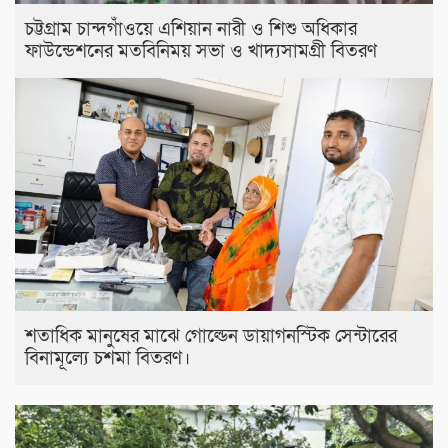
চট্টগ্রাম চান্দগাঁওয়ে এশিয়ান নারী ও শিশু অধিকার
ফাউন্ডেশনের মতবিনিময় সভা ও খাদ্যসামগ্রী বিতরণ
শতাধিক মানুষের মাঝে গোল্ডেন ডায়াগনস্টিক সেন্টারের
বিনামূল্যে চশমা বিতরণ।