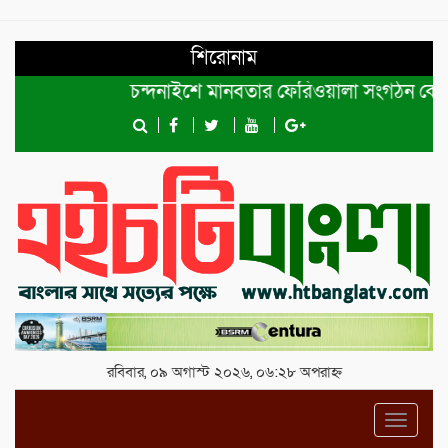
শিরোনাম
চন্দনাইশে মানবতার ফেরিওয়ালা সংগঠন কেন্দ্রীয় কমি
রবিবার, ০৯ অগাস্ট ২০২৬, ০৬:২৮ অপরাহ্ন
Toggl
navig