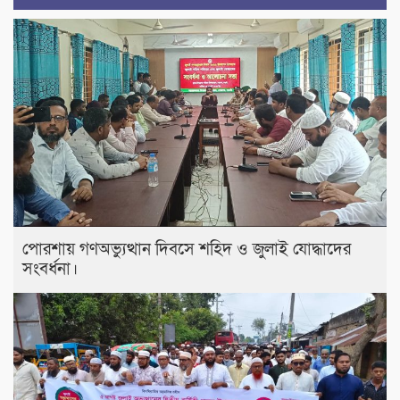
পোরশায় গণঅভ্যুত্থান দিবসে শহিদ ও জুলাই যোদ্ধাদের
সংবর্ধনা।