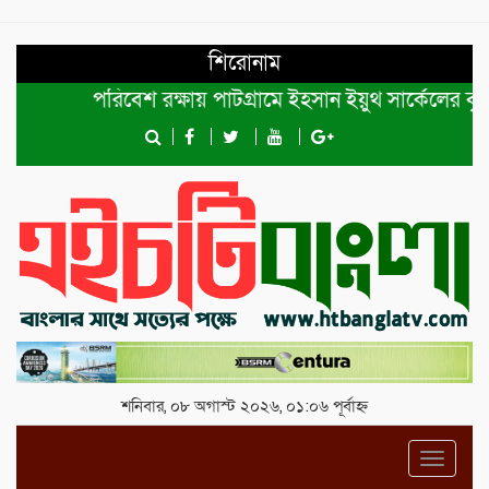
শিরোনাম
পরিবেশ রক্ষায় পাটগ্রামে ইহসান ইয়ুথ সার্কেলের বৃক্ষরোপ
শনিবার, ০৮ অগাস্ট ২০২৬, ০১:০৬ পূর্বাহ্ন
Toggl
navig