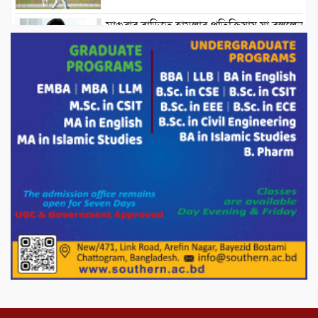
মাগুরার বাড়িতে হামলার প্রতিক্রিয়ায় যা বললেন
সাকিব।
দেশীয় পাঁচ প্রজাতির ছোট মাছে উদ্বেগজনক
মাত্রায় মাইক্রোপ্লাস্টিকের উপস্থিতি শনাক্ত ।
সরকারকে ব্যর্থ করতে দেশের বিরুদ্ধে একটি
দল চক্রান্ত চালিয়ে যাচ্ছে : রিজভী
দেশের বাজারে ভরিতে ১০ হাজার টাকা সোনার
দাম বাড়ানোর ঘোষণা।
ভারপ্রাপ্ত রাষ্ট্রপতি হাফিজ উদ্দিন আহমদের
সাথে এইচটি বাংলা অনলাইন পোর্টাল ও আইপি
টিভির সম্পাদক মোঃ ইসমাইল হোসেনের
সৌজন্য সাক্ষাৎ।