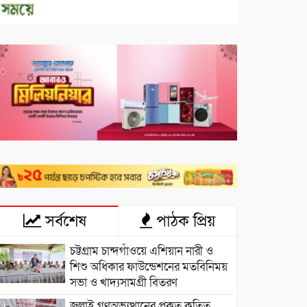
সর্বশেষ
পাঠক প্রিয়
চট্টগ্রাম চান্দগাঁওয়ে এশিয়ান নারী ও
শিশু অধিকার ফাউন্ডেশনের মতবিনিময়
সভা ও খাদ্যসামগ্রী বিতরণ
জুলাই গণঅভ্যুত্থানের প্রকৃত কৃতিত্ব