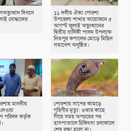
অভ্যুত্থান দিবসে
১১ দলীয় ঐক্য পোরশা
লাই যোদ্ধাদের
উপজেলা শাখার আয়োজনে ৫
আগস্ট জুলাই অভ্যুত্থানের
দ্বিতীয় বার্ষিকী পালন উপলক্ষে
নিতপুর কপালের মোড়ে মিছিল
সমাবেশ অনুষ্ঠিত।
রশায় মাননীয়
পোরশায় সাপের কামড়ে
ীর দেওয়া
গৃহিণীর মৃত্যু: ওঝার কাছে
ণ পরিষদ কর্তৃক
গিয়ে সময় অপচয়ের পর
ণ।
হাসপাতালে চিকিৎসা চলাকালে
শেষ রক্ষা হলো না।