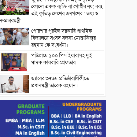
কোনো একক ব্যক্তি বা গোষ্ঠীর নয়; বরং
এই কৃতিত্ব দেশের জনগণের : তথ্য ও
সম্প্রচারমন্ত্রী
পোরশার পুরইল সরকারি প্রাথমিক
বিদ্যালয়ে সংসদ সদস্য মোস্তাফিজুর
রহমান কে সংবর্ধনা।
পাটগ্রামে ১০০ পিস ইয়াবাসহ দুই
মাদক কারবারি গ্রেফতার
ড্যাবের ৩৭তম প্রতিষ্ঠাবার্ষিকীতে
প্রধানমন্ত্রী তারেক রহমান।
চন্দনাইশের হাশিমপুর ৪ নং ওয়ার্ডে
৫’শতাধিক হতদরিদ্র পরিবারের মাঝে
খাদ্যসামগ্রী বিতরণ করেন মনজুর
মোরশেদ
পরিবেশ রক্ষায় পাটগ্রামে ইহসান ইয়ুথ