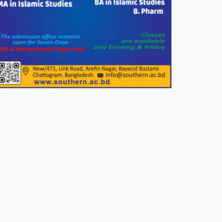
সার্কেলের বৃক্ষরোপণ
মিরপুর-১১ নম্বরে দুর্বৃত্তদের গুলিতে
বিএনপি নেতা গুরুতর আহত
পাটগ্রামে চিকিৎসা সেবায় বীর
মুক্তিযোদ্ধা দবির উদ্দিন ফাউন্ডেশন
পাটগ্রামের দহগ্রাম ইউনিয়নের প্রধান
সড়ক ভেঙ্গে যোগাযোগ বিছিন্ন