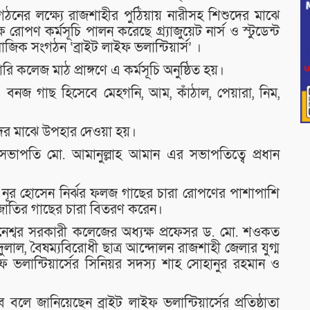
গঠনের লক্ষ্যে রাজশাহীর পুঠিয়ায় নারীসহ শিশুদের মাঝে
ষ রোপণ কর্মসূচি পালন করেছে গ্র্যাজুয়েট নার্স ও স্টুডেন্ট
াজিক সংগঠন ‘ব্রাইট লাইফ ভলান্টিয়ার্স’ ।
ি কলেজ মাঠ প্রাঙ্গণে এ কর্মসূচি অনুষ্ঠিত হয়।
 বনজ গাছ হিসেবে মেহগনি, আম, কাঁঠাল, পেয়ারা, নিম,
য়দের মাঝে উপহার দেওয়া হয়।
ঠাতা সভাপতি মো. আমানুল্লাহ আমান এর সভাপতিত্বে প্রধান
 নূর হোসেন নির্ঝর ফলজ গাছের চারা রোপণের পাশাপাশি
 প্রজাতির গাছের চারা বিতরণ করেন।
ানেশ্বর সরকারী কলেজের অধ্যক্ষ প্রফেসর ড. মো. শওকত
দুলাল, বৈষম্যবিরোধী ছাত্র আন্দোলন রাজশাহী জেলার যুগ্ম
ভলান্টিয়ার্সের সিনিয়র সদস্য শাহ সোহানুর রহমান ও
লে জানিয়েছেন ব্রাইট লাইফ ভলান্টিয়ার্সের প্রতিষ্ঠাতা