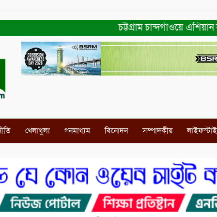
চট্টগ্রাম চান্দগাঁওয়ে এশিয়ান না
নীতি
খেলাধুলা
গনমাধ্যম
বিনোদন
সম্পাদকীয়
লাইফস্টা