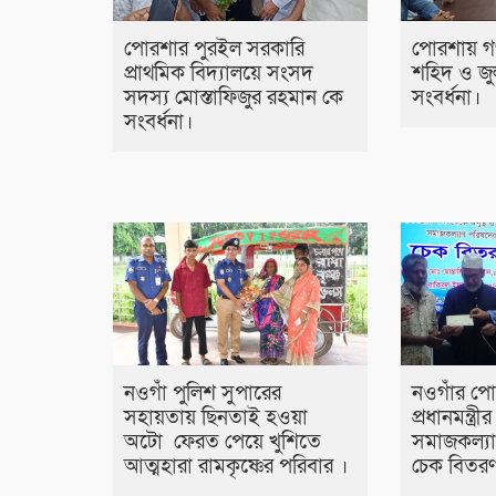
পোরশার পুরইল সরকারি
পোরশায় গণ
প্রাথমিক বিদ্যালয়ে সংসদ
শহিদ ও জু
সদস্য মোস্তাফিজুর রহমান কে
সংবর্ধনা।
সংবর্ধনা।
নওগাঁ পুলিশ সুপারের
নওগাঁর পো
সহায়তায় ছিনতাই হওয়া
প্রধানমন্ত্র
অটো ফেরত পেয়ে খুশিতে
সমাজকল্যা
আত্মহারা রামকৃষ্ণের পরিবার ।
চেক বিতর