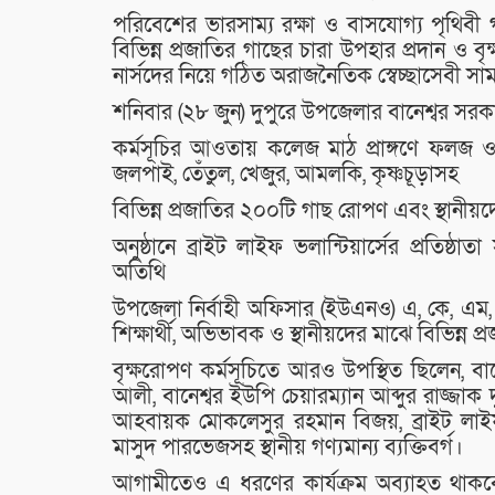
পরিবেশের ভারসাম্য রক্ষা ও বাসযোগ্য পৃথিবী 
বিভিন্ন প্রজাতির গাছের চারা উপহার প্রদান ও বৃক্
নার্সদের নিয়ে গঠিত অরাজনৈতিক স্বেচ্ছাসেবী সাম
শনিবার (২৮ জুন) দুপুরে উপজেলার বানেশ্বর সরকার
কর্মসূচির আওতায় কলেজ মাঠ প্রাঙ্গণে ফলজ ও
জলপাই, তেঁতুল, খেজুর, আমলকি, কৃষ্ণচূড়াসহ
বিভিন্ন প্রজাতির ২০০টি গাছ রোপণ এবং স্থানী
অনুষ্ঠানে ব্রাইট লাইফ ভলান্টিয়ার্সের প্রতিষ্
অতিথি
উপজেলা নির্বাহী অফিসার (ইউএনও) এ, কে, এম,
শিক্ষার্থী, অভিভাবক ও স্থানীয়দের মাঝে বিভিন্ন
বৃক্ষরোপণ কর্মসূচিতে আরও উপস্থিত ছিলেন, ব
আলী, বানেশ্বর ইউপি চেয়ারম্যান আব্দুর রাজ্জাক 
আহবায়ক মোকলেসুর রহমান বিজয়, ব্রাইট লাইফ 
মাসুদ পারভেজসহ স্থানীয় গণ্যমান্য ব্যক্তিবর্গ।
আগামীতেও এ ধরণের কার্যক্রম অব্যাহত থাকবে ব