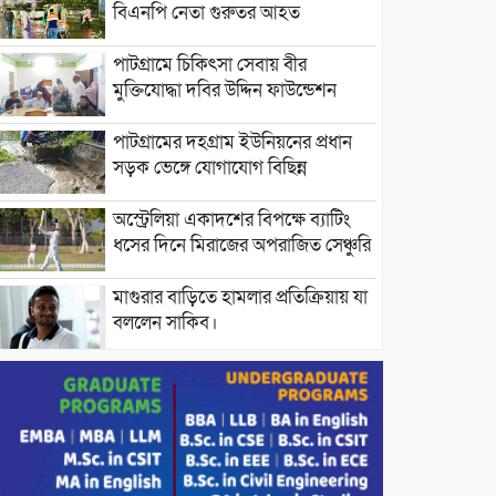
বিএনপি নেতা গুরুতর আহত
পাটগ্রামে চিকিৎসা সেবায় বীর
মুক্তিযোদ্ধা দবির উদ্দিন ফাউন্ডেশন
পাটগ্রামের দহগ্রাম ইউনিয়নের প্রধান
সড়ক ভেঙ্গে যোগাযোগ বিছিন্ন
অস্ট্রেলিয়া একাদশের বিপক্ষে ব্যাটিং
ধসের দিনে মিরাজের অপরাজিত সেঞ্চুরি
মাগুরার বাড়িতে হামলার প্রতিক্রিয়ায় যা
বললেন সাকিব।
দেশীয় পাঁচ প্রজাতির ছোট মাছে
উদ্বেগজনক মাত্রায় মাইক্রোপ্লাস্টিকের
উপস্থিতি শনাক্ত ।
সরকারকে ব্যর্থ করতে দেশের বিরুদ্ধে
একটি দল চক্রান্ত চালিয়ে যাচ্ছে : রিজভী