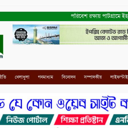
পরিবেশ রক্ষায় পাটগ্রামে ইহসান ইয়
নীতি
খেলাধুলা
গনমাধ্যম
বিনোদন
সম্পাদকীয়
লাইফস্টা