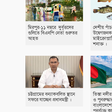
মিরপুর-১১ নম্বরে দুর্বৃত্তদের
দেশীয় পাঁ
গুলিতে বিএনপি নেতা গুরুতর
উদ্বেগজনক ম
আহত
মাইক্রোপ্লা
শনাক্ত ।
তিস্তা নদীর
চট্টগ্রামের বন্যাকবলিত স্থানে
ও পুনরুদ্ধা
সফরে যাচ্ছেন প্রধানমন্ত্রী ।
বাংলাদেশের
পুনর্ব্যক্ত