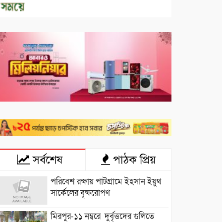
সর্বশেষ
পাঠক প্রিয়
পরিবেশ রক্ষায় পাটগ্রামে ইহসান ইয়ুথ
সার্কেলের বৃক্ষরোপণ
মিরপুর-১১ নম্বরে দুর্বৃত্তদের গুলিতে