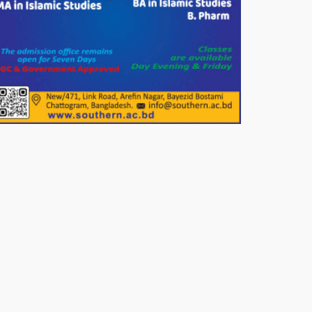
সার্কেলের বৃক্ষরোপণ
মিরপুর-১১ নম্বরে দুর্বৃত্তদের গুলিতে
বিএনপি নেতা গুরুতর আহত
পাটগ্রামে চিকিৎসা সেবায় বীর
মুক্তিযোদ্ধা দবির উদ্দিন ফাউন্ডেশন
পাটগ্রামের দহগ্রাম ইউনিয়নের প্রধান
সড়ক ভেঙ্গে যোগাযোগ বিছিন্ন