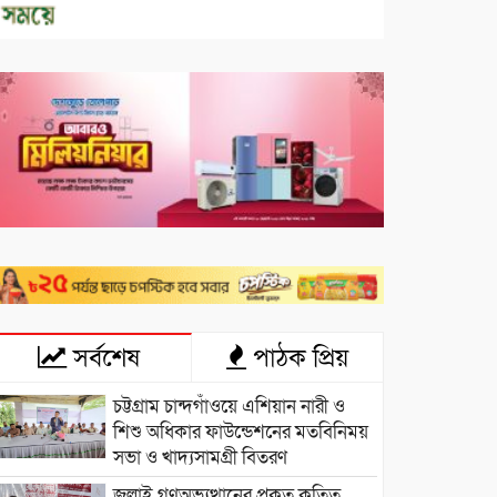
সর্বশেষ
পাঠক প্রিয়
চট্টগ্রাম চান্দগাঁওয়ে এশিয়ান নারী ও
শিশু অধিকার ফাউন্ডেশনের মতবিনিময়
সভা ও খাদ্যসামগ্রী বিতরণ
জুলাই গণঅভ্যুত্থানের প্রকৃত কৃতিত্ব