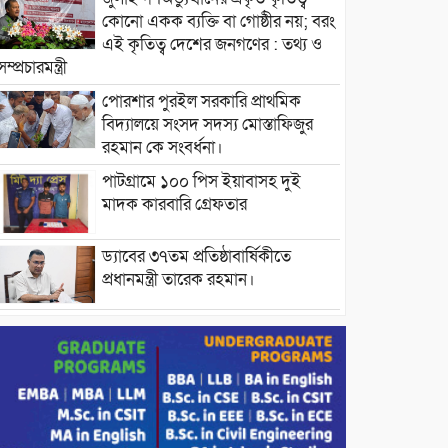
কোনো একক ব্যক্তি বা গোষ্ঠীর নয়; বরং
এই কৃতিত্ব দেশের জনগণের : তথ্য ও
সম্প্রচারমন্ত্রী
পোরশার পুরইল সরকারি প্রাথমিক
বিদ্যালয়ে সংসদ সদস্য মোস্তাফিজুর
রহমান কে সংবর্ধনা।
পাটগ্রামে ১০০ পিস ইয়াবাসহ দুই
মাদক কারবারি গ্রেফতার
ড্যাবের ৩৭তম প্রতিষ্ঠাবার্ষিকীতে
প্রধানমন্ত্রী তারেক রহমান।
চন্দনাইশের হাশিমপুর ৪ নং ওয়ার্ডে
৫’শতাধিক হতদরিদ্র পরিবারের মাঝে
খাদ্যসামগ্রী বিতরণ করেন মনজুর
মোরশেদ
পরিবেশ রক্ষায় পাটগ্রামে ইহসান ইয়ুথ