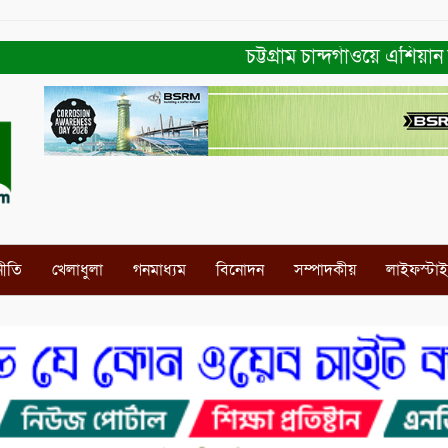
চট্টগ্রাম চান্দগাঁওয়ে এশিয়ান নার
নীতি
খেলাধুলা
গনমাধ্যম
বিনোদন
সম্পাদকীয়
লাইফস্টা