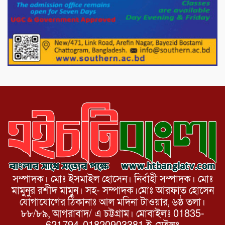
দেশের বাজারে ভরিতে ১০ হাজার টাকা সোনার
দাম বাড়ানোর ঘোষণা।
ভারপ্রাপ্ত রাষ্ট্রপতি হাফিজ উদ্দিন আহমদের
সাথে এইচটি বাংলা অনলাইন পোর্টাল ও আইপি
টিভির সম্পাদক মোঃ ইসমাইল হোসেনের
সৌজন্য সাক্ষাৎ।
সম্পাদক। মোঃ ইসমাইল হোসেন। নির্বাহী সম্পাদক। মোঃ
মামুনুর রশীদ মামুন। সহ- সম্পাদক।মোঃ আরফাত হোসেন
যোগাযোগের ঠিকানাঃ আল মদিনা টাওয়ার, ৬ষ্ঠ তলা।
৮৮/৮৯, আগরাবাদ/ এ চট্টগ্রাম। মোবাইলঃ 01835-