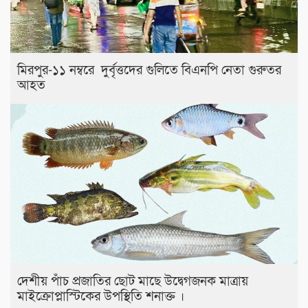
মিরপুর-১১ নম্বরে দুর্বৃত্তদের গুলিতে বিএনপি নেতা গুরুতর
আহত
দেশীয় পাঁচ প্রজাতির ছোট মাছে উদ্বেগজনক মাত্রায়
মাইক্রোপ্লাস্টিকের উপস্থিতি শনাক্ত ।