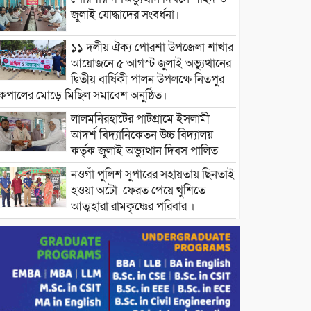
জুলাই যোদ্ধাদের সংবর্ধনা।
১১ দলীয় ঐক্য পোরশা উপজেলা শাখার
আয়োজনে ৫ আগস্ট জুলাই অভ্যুত্থানের
দ্বিতীয় বার্ষিকী পালন উপলক্ষে নিতপুর
কপালের মোড়ে মিছিল সমাবেশ অনুষ্ঠিত।
লালমনিরহাটের পাটগ্রামে ইসলামী
আদর্শ বিদ্যানিকেতন উচ্চ বিদ্যালয়
কর্তৃক জুলাই অভ্যুত্থান দিবস পালিত
নওগাঁ পুলিশ সুপারের সহায়তায় ছিনতাই
হওয়া অটো ফেরত পেয়ে খুশিতে
আত্মহারা রামকৃষ্ণের পরিবার ।
বিদ্যুৎ ও জ্বালানির অতিরিক্ত বিল আসলে
যা করতে বললেন প্রধানমন্ত্রীর তথ্য
উপদেষ্টা।
চট্টগ্রামের বন্যাকবলিত স্থানে সফরে
যাচ্ছেন প্রধানমন্ত্রী ।