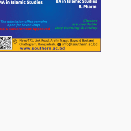
শতাধিক মানুষের মাঝে গোল্ডেন
ডায়াগনস্টিক সেন্টারের বিনামূল্যে চশমা
বিতরণ।
পাটগ্রামে শালিসী বৈঠককে কেন্দ্র করে
বিএনপি নেতার মারধরের জেরে
বিষপানে যুবকের আত্মহত্যার অভিযোগ
নওগাঁর পোরশায় মাননীয় প্রধানমন্ত্রীর
দেওয়া সমাজকল্যাণ পরিষদ কর্তৃক চেক
বিতরণ।