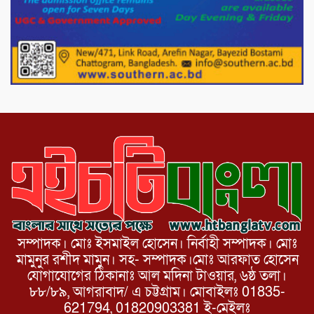
পোরশায় গণঅভ্যুত্থান দিবসে শহিদ ও জুলাই
যোদ্ধাদের সংবর্ধনা।
১১ দলীয় ঐক্য পোরশা উপজেলা শাখার
আয়োজনে ৫ আগস্ট জুলাই অভ্যুত্থানের দ্বিতীয়
বার্ষিকী পালন উপলক্ষে নিতপুর কপালের মোড়ে
মিছিল সমাবেশ অনুষ্ঠিত।
সম্পাদক। মোঃ ইসমাইল হোসেন। নির্বাহী সম্পাদক। মোঃ
মামুনুর রশীদ মামুন। সহ- সম্পাদক।মোঃ আরফাত হোসেন
যোগাযোগের ঠিকানাঃ আল মদিনা টাওয়ার, ৬ষ্ঠ তলা।
৮৮/৮৯, আগরাবাদ/ এ চট্টগ্রাম। মোবাইলঃ 01835-
621794, 01820903381 ই-মেইলঃ