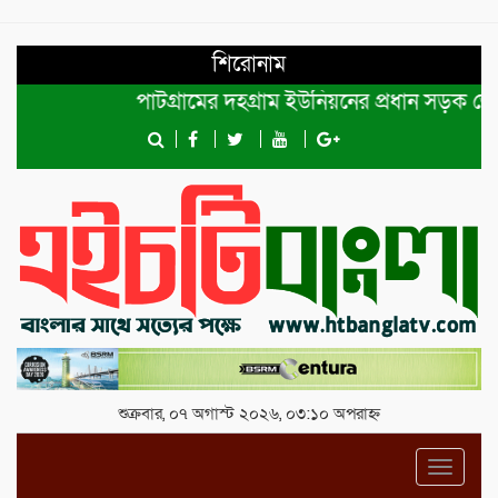
শিরোনাম
পাটগ্রামের দহগ্রাম ইউনিয়নের প্রধান সড়ক ভেঙ্গে যো
শুক্রবার, ০৭ অগাস্ট ২০২৬, ০৩:১০ অপরাহ্ন
Toggl
navig