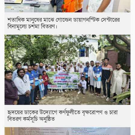
শতাধিক মানুষের মাঝে গোল্ডেন ডায়াগনস্টিক সেন্টারের
বিনামূল্যে চশমা বিতরণ।
হৃদয়ের ডাকের উদ্যোগে কর্ণফুলীতে বৃক্ষরোপণ ও চারা
বিতরণ কর্মসূচি অনুষ্ঠিত