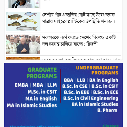
দেশীয় পাঁচ প্রজাতির ছোট মাছে উদ্বেগজনক
মাত্রায় মাইক্রোপ্লাস্টিকের উপস্থিতি শনাক্ত ।
সরকারকে ব্যর্থ করতে দেশের বিরুদ্ধে একটি
দল চক্রান্ত চালিয়ে যাচ্ছে : রিজভী
দেশের বাজারে ভরিতে ১০ হাজার টাকা সোনার
দাম বাড়ানোর ঘোষণা।
ভারপ্রাপ্ত রাষ্ট্রপতি হাফিজ উদ্দিন আহমদের
সাথে এইচটি বাংলা অনলাইন পোর্টাল ও আইপি
টিভির সম্পাদক মোঃ ইসমাইল হোসেনের
সৌজন্য সাক্ষাৎ।
পাটগ্রামে জুলাই অভ্যুত্থান দিবস উপলক্ষে
১১দলীয় গণ মিছিল ও গণ সমাবেশ অনুষ্ঠিত