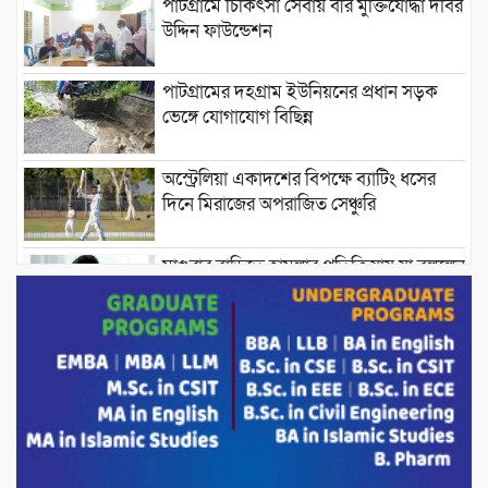
পাটগ্রামে চিকিৎসা সেবায় বীর মুক্তিযোদ্ধা দবির
উদ্দিন ফাউন্ডেশন
পাটগ্রামের দহগ্রাম ইউনিয়নের প্রধান সড়ক
ভেঙ্গে যোগাযোগ বিছিন্ন
অস্ট্রেলিয়া একাদশের বিপক্ষে ব্যাটিং ধসের
দিনে মিরাজের অপরাজিত সেঞ্চুরি
মাগুরার বাড়িতে হামলার প্রতিক্রিয়ায় যা বললেন
সাকিব।
দেশীয় পাঁচ প্রজাতির ছোট মাছে উদ্বেগজনক
মাত্রায় মাইক্রোপ্লাস্টিকের উপস্থিতি শনাক্ত ।
সরকারকে ব্যর্থ করতে দেশের বিরুদ্ধে একটি
দল চক্রান্ত চালিয়ে যাচ্ছে : রিজভী