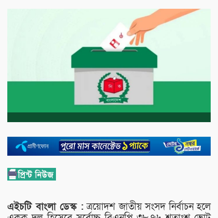
এইচটি বাংলা ডেস্ক :
ত্রয়োদশ জাতীয় সংসদ নির্বাচন হলে
একক দল হিসেবে সর্বোচ্চ বিএনপি ৩৮.৭৬ শতাংশ ভোট