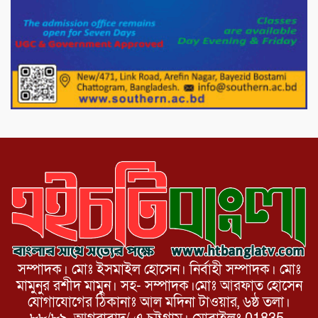
দেশের বাজারে ভরিতে ১০ হাজার টাকা সোনার
দাম বাড়ানোর ঘোষণা।
ভারপ্রাপ্ত রাষ্ট্রপতি হাফিজ উদ্দিন আহমদের
সাথে এইচটি বাংলা অনলাইন পোর্টাল ও আইপি
টিভির সম্পাদক মোঃ ইসমাইল হোসেনের
সৌজন্য সাক্ষাৎ।
সম্পাদক। মোঃ ইসমাইল হোসেন। নির্বাহী সম্পাদক। মোঃ
মামুনুর রশীদ মামুন। সহ- সম্পাদক।মোঃ আরফাত হোসেন
যোগাযোগের ঠিকানাঃ আল মদিনা টাওয়ার, ৬ষ্ঠ তলা।