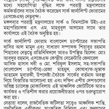
মধ্যে সহযোগিতা বৃদ্ধির লক্ষে পররাষ্ট্র মন্ত্রণালয়ের
কর্মকর্তাদের সাথে বৈঠক করেছেন সার্ক জার্নালিস্ট ফোরামের
(এসজেএফ) নেতৃবৃন্দ।
মঙ্গলবার পররাষ্ট্র মন্ত্রণালয়ের সার্ক ও বিমসটেক উইং-এর
মহাপরিচালক এস. এম. মাহবুবুল আলমের সাথে তার
কার্যালয়ে এই বৈঠক অনুষ্ঠিত হয়।
​​সার্ক জার্নালিস্ট ফোরাম বাংলাদেশ চ্যাপ্টারের সভাপতি
নাসির আল মামুন এবং সাধারণ সম্পাদক শিয়াবুর রহমান
শিহাবের নেতৃত্বে প্রতিনিধিদলে আরও উপস্থিত ছিলেন: মোঃ
আবদুর রহমান, এসজেএফ কেন্দ্রীয় সেক্রেটারি জেনারেল
​আসিফ হাসান নবী ও মো. শরিফুল ইসলাম, সহ-সভাপতি
(বাংলাদেশ চ্যাপ্টার)।রেজা মাহমুদ, কোষাধ্যক্ষ।মুস্তাক
আহমেদ মুবারকী, উপদেষ্টা।​বৈঠকে সার্কের বর্তমান অবস্থা
নিয়ে বিস্তারিত আলোচনা হয় এবং দক্ষিণ এশীয় দেশগুলোর
অভিন্ন চ্যালেঞ্জ মোকাবিলায় এই আঞ্চলিক জোটটিকে আরও
কার্যকর ও গতিশীল করার প্রয়োজনীয়তার ওপর গুরুত্বারোপ
করা হয়।
নেতারা বলেন, রাজনৈতিক জটিলতা সত্ত্বেও আঞ্চলিক শান্তি,
অর্থনৈতিক একীকরণ, সাংস্কৃতিক বিনিময় এবং জনগণের