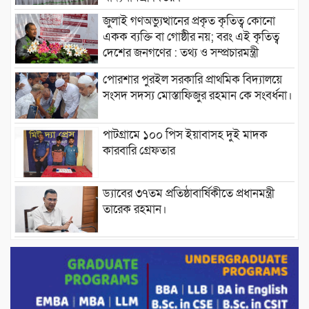
জুলাই গণঅভ্যুত্থানের প্রকৃত কৃতিত্ব কোনো
একক ব্যক্তি বা গোষ্ঠীর নয়; বরং এই কৃতিত্ব
দেশের জনগণের : তথ্য ও সম্প্রচারমন্ত্রী
পোরশার পুরইল সরকারি প্রাথমিক বিদ্যালয়ে
সংসদ সদস্য মোস্তাফিজুর রহমান কে সংবর্ধনা।
পাটগ্রামে ১০০ পিস ইয়াবাসহ দুই মাদক
কারবারি গ্রেফতার
ড্যাবের ৩৭তম প্রতিষ্ঠাবার্ষিকীতে প্রধানমন্ত্রী
তারেক রহমান।
চন্দনাইশের হাশিমপুর ৪ নং ওয়ার্ডে ৫’শতাধিক
হতদরিদ্র পরিবারের মাঝে খাদ্যসামগ্রী বিতরণ
করেন মনজুর মোরশেদ
পরিবেশ রক্ষায় পাটগ্রামে ইহসান ইয়ুথ