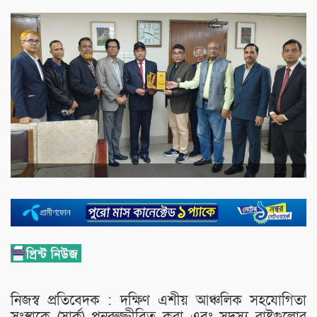
​নিজস্ব প্রতিবেদক : দক্ষিণ এশীয় আঞ্চলিক সহযোগিতা
সংস্থাকে (সার্ক) পুনরুজ্জীবিত করা এবং সদস্য রাষ্ট্রগুলোর