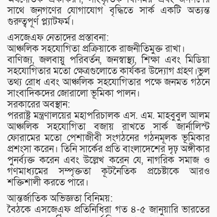
সাথে জনগণের যোগাযোগ বৃদ্ধিতে সার্ক একটি অত্যন্ত
গুরুত্বপূর্ণ প্ল্যাটফর্ম।
​এসজেএফ নেতাদের প্রস্তাবনা:
​আঞ্চলিক সহযোগিতা প্রক্রিয়াকে রাজনীতিমুক্ত রাখা।
​বাণিজ্য, জলবায়ু পরিবর্তন, জনস্বাস্থ্য, শিক্ষা এবং মিডিয়া
সহযোগিতার মতো ক্ষেত্রগুলোতে কার্যকর উদ্যোগ গ্রহণ।​ভুল
তথ্য রোধ এবং আঞ্চলিক সহযোগিতার পক্ষে জনমত গঠনে
সাংবাদিকদের জোরালো ভূমিকা পালন।
​সরকারের অবস্থান:
​পররাষ্ট্র মন্ত্রণালয়ের মহাপরিচালক এস. এম. মাহবুবুল আলম
আঞ্চলিক সহযোগিতা বজায় রাখতে সার্ক জার্নালিস্ট
ফোরামের মতো পেশাজীবী সংগঠনের গঠনমূলক ভূমিকার
প্রশংসা করেন। তিনি সার্কের প্রতি বাংলাদেশের দৃঢ় অঙ্গীকার
পুনর্ব্যক্ত করেন এবং উল্লেখ করেন যে, নাগরিক সমাজ ও
গণমাধ্যমের সম্পৃক্ততা কূটনৈতিক প্রচেষ্টাকে আরও
শক্তিশালী করতে পারে।
​আন্তর্জাতিক অভিজ্ঞতা বিনিময়:
​বৈঠকে এসজেএফ প্রতিনিধিরা গত ৪-৫ জানুয়ারি ভারতের