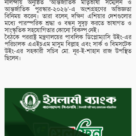
নালন্দায় অনুষ্ঠিত ‘আন্তর্জাতিক মাতৃভাষা সম্মেলন ও
আন্তর্জাতিক পুরস্কার-২০২৬’-এ অংশগ্রহণের অভিজ্ঞতা
বিনিময় করেন। তারা বলেন, দক্ষিণ এশিয়ার দেশগুলোর
মধ্যে পারস্পরিক শ্রদ্ধা ও বন্ধন সুদৃঢ় করতে ভাষাগত ও
সাংস্কৃতিক সহযোগিতার কোনো বিকল্প নেই।
​বৈঠকে পররাষ্ট্র মন্ত্রণালয়ের পাবলিক ডিপ্লোম্যাসি উইং-এর
পরিচালক এএইচএম মাসুম বিল্লাহ এবং সার্ক ও বিমসটেক
উইং-এর সহকারী সচিব মো. নূর-ই-শাহান রাজ উপস্থিত
ছিলেন।