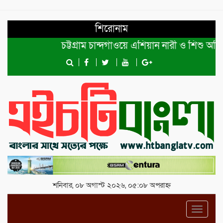
শিরোনাম
চট্টগ্রাম চান্দগাঁওয়ে এশিয়ান নারী ও শিশু অধিকার
শনিবার, ০৮ অগাস্ট ২০২৬, ০৫:০৮ অপরাহ্ন
Toggl
navig