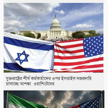
যুক্তরাষ্ট্রের শীর্ষ কর্মকর্তাদের ওপর ইসরাইল নজরদারি
চালাচ্ছে আশঙ্কা ওয়াশিংটনের