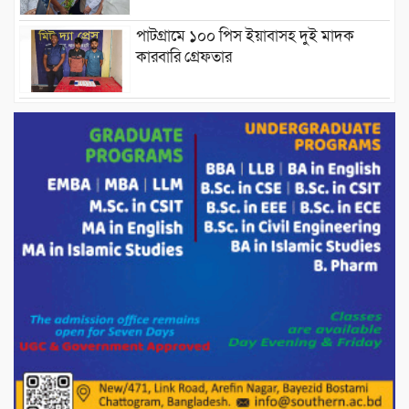
পাটগ্রামে ১০০ পিস ইয়াবাসহ দুই মাদক
কারবারি গ্রেফতার
ড্যাবের ৩৭তম প্রতিষ্ঠাবার্ষিকীতে প্রধানমন্ত্রী
তারেক রহমান।
চন্দনাইশের হাশিমপুর ৪ নং ওয়ার্ডে ৫’শতাধিক
হতদরিদ্র পরিবারের মাঝে খাদ্যসামগ্রী বিতরণ
করেন মনজুর মোরশেদ
পরিবেশ রক্ষায় পাটগ্রামে ইহসান ইয়ুথ
সার্কেলের বৃক্ষরোপণ
মিরপুর-১১ নম্বরে দুর্বৃত্তদের গুলিতে বিএনপি
নেতা গুরুতর আহত
পাটগ্রামে চিকিৎসা সেবায় বীর মুক্তিযোদ্ধা দবির