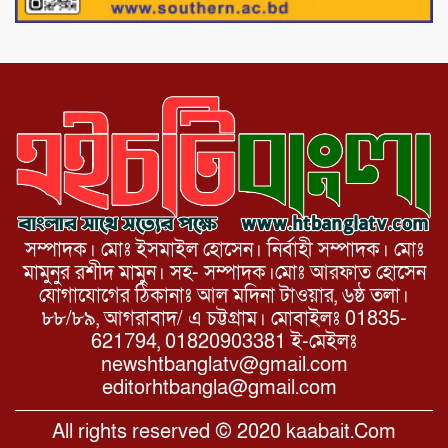
উদ্দিন ফাউন্ডেশন
সম্পাদক। মোঃ ইসমাইল হোসেন। নির্বাহী সম্পাদক। মোঃ
মামুনুর রশীদ মামুন। সহ- সম্পাদক।মোঃ আরফাত হোসেন
যোগাযোগের ঠিকানাঃ আল মদিনা টাওয়ার, ৬ষ্ঠ তলা।
৮৮/৮৯, আগরাবাদ/ এ চট্টগ্রাম। মোবাইলঃ 01835-
621794, 01820903381 ই-মেইলঃ
newshtbanglatv@gmail.com
editorhtbangla@gmail.com
All rights reserved © 2020 kaabait.Com