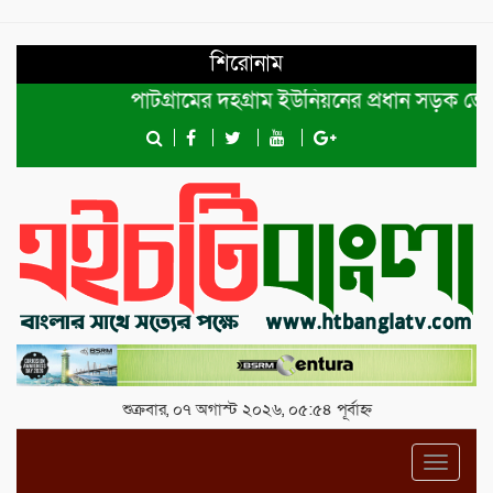
শিরোনাম
পাটগ্রামের দহগ্রাম ইউনিয়নের প্রধান সড়ক ভেঙ্গে য
শুক্রবার, ০৭ অগাস্ট ২০২৬, ০৫:৫৪ পূর্বাহ্ন
Toggl
navig