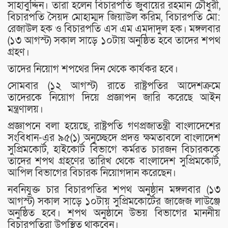
সাহাবুদ্দিন। তারা হলেন বিচারপতি জুবায়ের রহমান চৌধুরী,
বিচারপতি সৈয়দ মোহাম্মদ জিয়াউল করিম, বিচারপতি মো:
রেজাউল হক ও বিচারপতি এস এম এমদাদুল হক। মঙ্গলবার
(১৩ আগস্ট) সকাল সাড়ে ১০টায় অনুষ্ঠিত হবে তাদের শপথ
গ্রহণ।
তাদের নিয়োগ শপথের দিন থেকে কার্যকর হবে।
সোমবার (১২ আগস্ট) রাতে রাষ্ট্রপতির আদেশক্রমে
তাদেরকে নিয়োগ দিয়ে প্রজ্ঞাপন জারি করেছে আইন
মন্ত্রণালয়।
প্রজ্ঞাপনে বলা হয়েছে, রাষ্ট্রপতি গণপ্রজাতন্ত্রী বাংলাদেশের
সংবিধান-এর ৯৫(১) অনুচ্ছেদে প্রদত্ত ক্ষমতাবলে বাংলাদেশ
সুপ্রিমকোর্ট, হাইকোর্ট বিভাগে কর্মরত চারজন বিচারককে
তাদের শপথ গ্রহণের তারিখ থেকে বাংলাদেশ সুপ্রিমকোর্ট,
আপিল বিভাগের বিচারক নিয়োগদান করেছেন।
নবনিযুক্ত চার বিচারপতির শপথ অনুষ্ঠান মঙ্গলবার (১৩
আগস্ট) সকাল সাড়ে ১০টায় সুপ্রিমকোর্টের জাজেজ লাউঞ্জে
অনুষ্ঠিত হবে। শপথ অনুষ্ঠানে উভয় বিভাগের মাননীয়
বিচারপতিরা উপস্থিত থাকবেন।