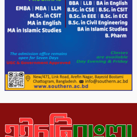
ভারপ্রাপ্ত রাষ্ট্রপতি হাফিজ উদ্দিন আহমদের
সাথে এইচটি বাংলা অনলাইন পোর্টাল ও আইপি
টিভির সম্পাদক মোঃ ইসমাইল হোসেনের
সৌজন্য সাক্ষাৎ।
পাটগ্রামে জুলাই অভ্যুত্থান দিবস উপলক্ষে
১১দলীয় গণ মিছিল ও গণ সমাবেশ অনুষ্ঠিত
পোরশায় গণঅভ্যুত্থান দিবসে শহিদ ও জুলাই
যোদ্ধাদের সংবর্ধনা।
১১ দলীয় ঐক্য পোরশা উপজেলা শাখার
আয়োজনে ৫ আগস্ট জুলাই অভ্যুত্থানের দ্বিতীয়
বার্ষিকী পালন উপলক্ষে নিতপুর কপালের মোড়ে
মিছিল সমাবেশ অনুষ্ঠিত।