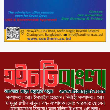
১১দলীয় গণ মিছিল ও গণ সমাবেশ অনুষ্ঠিত
পোরশায় গণঅভ্যুত্থান দিবসে শহিদ ও জুলাই
যোদ্ধাদের সংবর্ধনা।
১১ দলীয় ঐক্য পোরশা উপজেলা শাখার
আয়োজনে ৫ আগস্ট জুলাই অভ্যুত্থানের দ্বিতীয়
বার্ষিকী পালন উপলক্ষে নিতপুর কপালের মোড়ে
মিছিল সমাবেশ অনুষ্ঠিত।
সম্পাদক। মোঃ ইসমাইল হোসেন। নির্বাহী সম্পাদক। মোঃ
মামুনুর রশীদ মামুন। সহ- সম্পাদক।মোঃ আরফাত হোসেন
যোগাযোগের ঠিকানাঃ আল মদিনা টাওয়ার, ৬ষ্ঠ তলা।