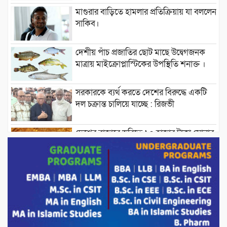
মাগুরার বাড়িতে হামলার প্রতিক্রিয়ায় যা বললেন
সাকিব।
দেশীয় পাঁচ প্রজাতির ছোট মাছে উদ্বেগজনক
মাত্রায় মাইক্রোপ্লাস্টিকের উপস্থিতি শনাক্ত ।
সরকারকে ব্যর্থ করতে দেশের বিরুদ্ধে একটি
দল চক্রান্ত চালিয়ে যাচ্ছে : রিজভী
দেশের বাজারে ভরিতে ১০ হাজার টাকা সোনার
দাম বাড়ানোর ঘোষণা।
ভারপ্রাপ্ত রাষ্ট্রপতি হাফিজ উদ্দিন আহমদের
সাথে এইচটি বাংলা অনলাইন পোর্টাল ও আইপি
টিভির সম্পাদক মোঃ ইসমাইল হোসেনের
সৌজন্য সাক্ষাৎ।
পাটগ্রামে জুলাই অভ্যুত্থান দিবস উপলক্ষে