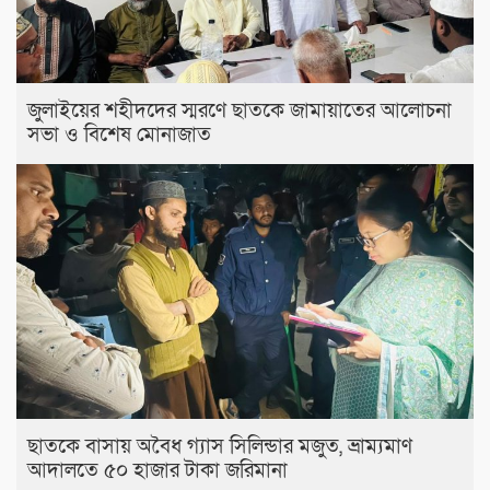
জুলাইয়ের শহীদদের স্মরণে ছাতকে জামায়াতের আলোচনা
সভা ও বিশেষ মোনাজাত
ছাতকে বাসায় অবৈধ গ্যাস সিলিন্ডার মজুত, ভ্রাম্যমাণ
আদালতে ৫০ হাজার টাকা জরিমানা