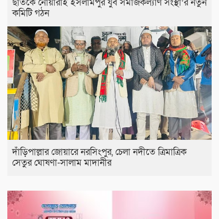
ছাতকে নোয়ারাই ইসলামপুর যুব সমাজকল্যাণ সংস্থা’র নতুন
কমিটি গঠন
দাঁড়িপাল্লার জোয়ারে নরসিংপুর, চেলা নদীতে ত্রিমাত্রিক
সেতুর ঘোষণা-সালাম মাদানীর