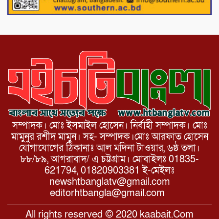
১১ দলীয় ঐক্য পোরশা উপজেলা শাখার
আয়োজনে ৫ আগস্ট জুলাই অভ্যুত্থানের দ্বিতীয়
বার্ষিকী পালন উপলক্ষে নিতপুর কপালের মোড়ে
মিছিল সমাবেশ অনুষ্ঠিত।
সম্পাদক। মোঃ ইসমাইল হোসেন। নির্বাহী সম্পাদক। মোঃ
মামুনুর রশীদ মামুন। সহ- সম্পাদক।মোঃ আরফাত হোসেন
যোগাযোগের ঠিকানাঃ আল মদিনা টাওয়ার, ৬ষ্ঠ তলা।
৮৮/৮৯, আগরাবাদ/ এ চট্টগ্রাম। মোবাইলঃ 01835-
621794, 01820903381 ই-মেইলঃ
newshtbanglatv@gmail.com
editorhtbangla@gmail.com
All rights reserved © 2020 kaabait.Com