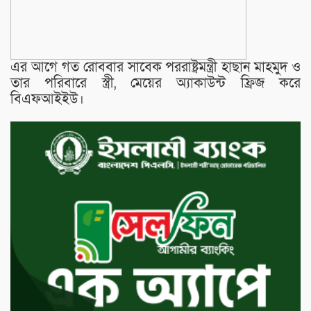
এর আগে গত রোববার সাবেক পররাষ্ট্রমন্ত্রী হাছান মাহমুদ ও
তার পরিবারে স্ত্রী, মেয়ের অ্যাকাউন্ট ফ্রিজ করে
বিএফআইইউ।