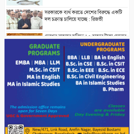
সরকারকে ব্যর্থ করতে দেশের বিরুদ্ধে একটি
দল চক্রান্ত চালিয়ে যাচ্ছে : রিজভী
দেশের বাজারে ভরিতে ১০ হাজার টাকা সোনার
দাম বাড়ানোর ঘোষণা।
ভারপ্রাপ্ত রাষ্ট্রপতি হাফিজ উদ্দিন আহমদের
সাথে এইচটি বাংলা অনলাইন পোর্টাল ও আইপি
টিভির সম্পাদক মোঃ ইসমাইল হোসেনের
সৌজন্য সাক্ষাৎ।
পাটগ্রামে জুলাই অভ্যুত্থান দিবস উপলক্ষে
১১দলীয় গণ মিছিল ও গণ সমাবেশ অনুষ্ঠিত
পোরশায় গণঅভ্যুত্থান দিবসে শহিদ ও জুলাই
যোদ্ধাদের সংবর্ধনা।