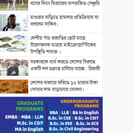
ধসের দিনে মিরাজের অপরাজিত সেঞ্চুরি
মাগুরার বাড়িতে হামলার প্রতিক্রিয়ায় যা
বললেন সাকিব।
দেশীয় পাঁচ প্রজাতির ছোট মাছে
উদ্বেগজনক মাত্রায় মাইক্রোপ্লাস্টিকের
উপস্থিতি শনাক্ত ।
সরকারকে ব্যর্থ করতে দেশের বিরুদ্ধে
একটি দল চক্রান্ত চালিয়ে যাচ্ছে : রিজভী
দেশের বাজারে ভরিতে ১০ হাজার টাকা
সোনার দাম বাড়ানোর ঘোষণা।
ভারপ্রাপ্ত রাষ্ট্রপতি হাফিজ উদ্দিন
আহমদের সাথে এইচটি বাংলা অনলাইন
পোর্টাল ও আইপি টিভির সম্পাদক মোঃ
ইসমাইল হোসেনের সৌজন্য সাক্ষাৎ।