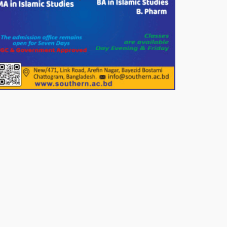
পাটগ্রামে জুলাই অভ্যুত্থান দিবস
উপলক্ষে ১১দলীয় গণ মিছিল ও গণ
সমাবেশ অনুষ্ঠিত
পোরশায় গণঅভ্যুত্থান দিবসে শহিদ ও
জুলাই যোদ্ধাদের সংবর্ধনা।
১১ দলীয় ঐক্য পোরশা উপজেলা শাখার
আয়োজনে ৫ আগস্ট জুলাই অভ্যুত্থানের
দ্বিতীয় বার্ষিকী পালন উপলক্ষে নিতপুর
কপালের মোড়ে মিছিল সমাবেশ অনুষ্ঠিত।