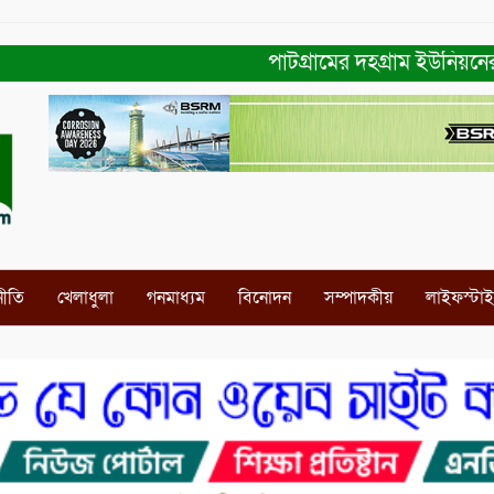
পাটগ্রামের দহগ্রাম ইউনিয়নের প্রধা
নীতি
খেলাধুলা
গনমাধ্যম
বিনোদন
সম্পাদকীয়
লাইফস্টা