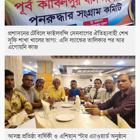
প্রশাসনের টেবিলে ফাইলবন্দি সেনবাগের ঐতিহ্যবাহী শেখ
সূফি শাখা খালের ভাগ্য: এসি ল্যান্ডের তালিকার পর আর
এগোয়নি কাজ
আসন্ন প্রতিষ্ঠা বার্ষিকী ও এশিয়ান স্টার এ‍্যাওয়ার্ড অনুষ্ঠান