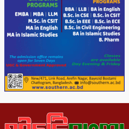
ভারপ্রাপ্ত রাষ্ট্রপতি হাফিজ উদ্দিন আহমদের
সাথে এইচটি বাংলা অনলাইন পোর্টাল ও আইপি
টিভির সম্পাদক মোঃ ইসমাইল হোসেনের
সৌজন্য সাক্ষাৎ।
পাটগ্রামে জুলাই অভ্যুত্থান দিবস উপলক্ষে
১১দলীয় গণ মিছিল ও গণ সমাবেশ অনুষ্ঠিত
পোরশায় গণঅভ্যুত্থান দিবসে শহিদ ও জুলাই
যোদ্ধাদের সংবর্ধনা।
১১ দলীয় ঐক্য পোরশা উপজেলা শাখার
আয়োজনে ৫ আগস্ট জুলাই অভ্যুত্থানের দ্বিতীয়
বার্ষিকী পালন উপলক্ষে নিতপুর কপালের মোড়ে
মিছিল সমাবেশ অনুষ্ঠিত।