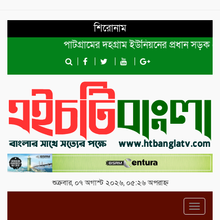
শিরোনাম
পাটগ্রামের দহগ্রাম ইউনিয়নের প্রধান সড়ক ভেঙ্গে য
শুক্রবার, ০৭ অগাস্ট ২০২৬, ০৫:২৬ অপরাহ্ন
Toggl
navig