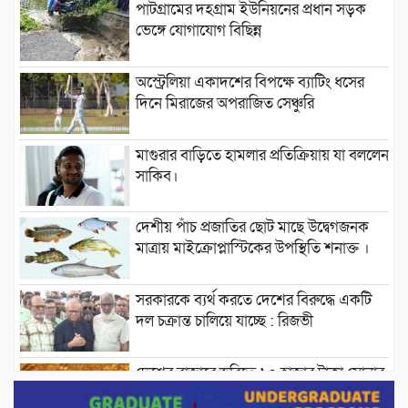
পাটগ্রামের দহগ্রাম ইউনিয়নের প্রধান সড়ক
ভেঙ্গে যোগাযোগ বিছিন্ন
অস্ট্রেলিয়া একাদশের বিপক্ষে ব্যাটিং ধসের
দিনে মিরাজের অপরাজিত সেঞ্চুরি
মাগুরার বাড়িতে হামলার প্রতিক্রিয়ায় যা বললেন
সাকিব।
দেশীয় পাঁচ প্রজাতির ছোট মাছে উদ্বেগজনক
মাত্রায় মাইক্রোপ্লাস্টিকের উপস্থিতি শনাক্ত ।
সরকারকে ব্যর্থ করতে দেশের বিরুদ্ধে একটি
দল চক্রান্ত চালিয়ে যাচ্ছে : রিজভী
দেশের বাজারে ভরিতে ১০ হাজার টাকা সোনার
দাম বাড়ানোর ঘোষণা।