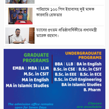
পাটগ্রামে ১০০ পিস ইয়াবাসহ দুই মাদক
কারবারি গ্রেফতার
ড্যাবের ৩৭তম প্রতিষ্ঠাবার্ষিকীতে প্রধানমন্ত্রী
তারেক রহমান।
চন্দনাইশের হাশিমপুর ৪ নং ওয়ার্ডে ৫’শতাধিক
হতদরিদ্র পরিবারের মাঝে খাদ্যসামগ্রী বিতরণ
করেন মনজুর মোরশেদ
পরিবেশ রক্ষায় পাটগ্রামে ইহসান ইয়ুথ
সার্কেলের বৃক্ষরোপণ
মিরপুর-১১ নম্বরে দুর্বৃত্তদের গুলিতে বিএনপি
নেতা গুরুতর আহত
পাটগ্রামে চিকিৎসা সেবায় বীর মুক্তিযোদ্ধা দবির