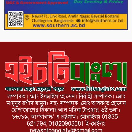
উদ্দিন ফাউন্ডেশন
পাটগ্রামের দহগ্রাম ইউনিয়নের প্রধান সড়ক
ভেঙ্গে যোগাযোগ বিছিন্ন
সম্পাদক। মোঃ ইসমাইল হোসেন। নির্বাহী সম্পাদক। মোঃ
মামুনুর রশীদ মামুন। সহ- সম্পাদক।মোঃ আরফাত হোসেন
যোগাযোগের ঠিকানাঃ আল মদিনা টাওয়ার, ৬ষ্ঠ তলা।
৮৮/৮৯, আগরাবাদ/ এ চট্টগ্রাম। মোবাইলঃ 01835-
621794, 01820903381 ই-মেইলঃ
newshtbanglatv@gmail.com