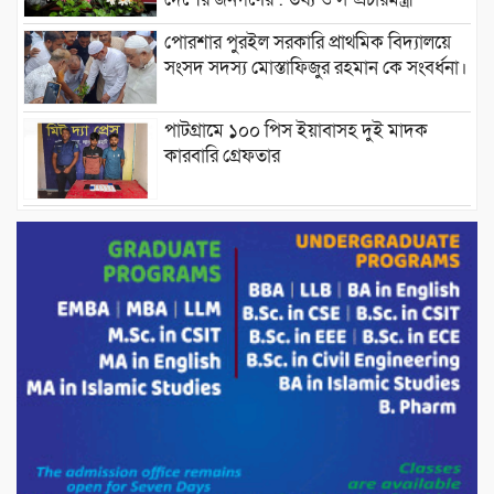
পোরশার পুরইল সরকারি প্রাথমিক বিদ্যালয়ে
সংসদ সদস্য মোস্তাফিজুর রহমান কে সংবর্ধনা।
পাটগ্রামে ১০০ পিস ইয়াবাসহ দুই মাদক
কারবারি গ্রেফতার
ড্যাবের ৩৭তম প্রতিষ্ঠাবার্ষিকীতে প্রধানমন্ত্রী
তারেক রহমান।
চন্দনাইশের হাশিমপুর ৪ নং ওয়ার্ডে ৫’শতাধিক
হতদরিদ্র পরিবারের মাঝে খাদ্যসামগ্রী বিতরণ
করেন মনজুর মোরশেদ
পরিবেশ রক্ষায় পাটগ্রামে ইহসান ইয়ুথ
সার্কেলের বৃক্ষরোপণ
মিরপুর-১১ নম্বরে দুর্বৃত্তদের গুলিতে বিএনপি