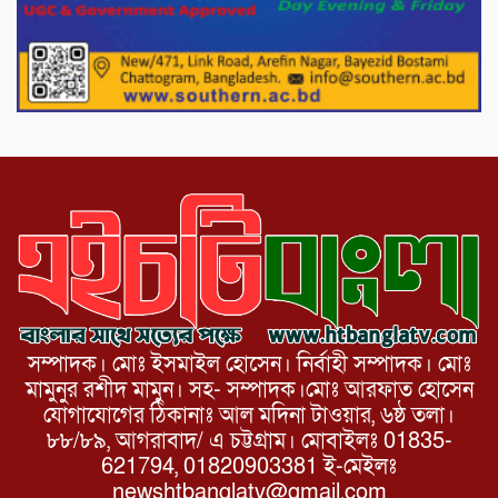
নেতা গুরুতর আহত
পাটগ্রামে চিকিৎসা সেবায় বীর মুক্তিযোদ্ধা দবির
উদ্দিন ফাউন্ডেশন
সম্পাদক। মোঃ ইসমাইল হোসেন। নির্বাহী সম্পাদক। মোঃ
মামুনুর রশীদ মামুন। সহ- সম্পাদক।মোঃ আরফাত হোসেন
যোগাযোগের ঠিকানাঃ আল মদিনা টাওয়ার, ৬ষ্ঠ তলা।
৮৮/৮৯, আগরাবাদ/ এ চট্টগ্রাম। মোবাইলঃ 01835-
621794, 01820903381 ই-মেইলঃ
newshtbanglatv@gmail.com