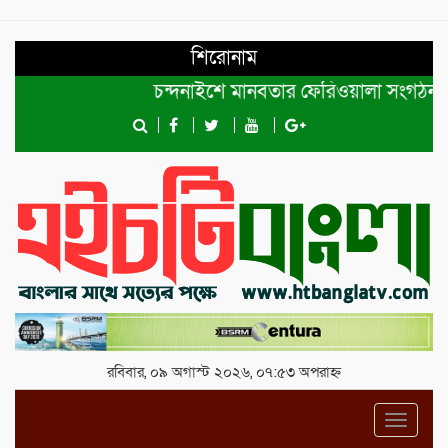
শিরোনাম
চন্দনাইশে মানবতার ফেরিওয়ালা সংগঠন কেন্দ্র
রবিবার, ০৯ অগাস্ট ২০২৬, ০৭:৫৩ অপরাহ্ন
Toggl
navig