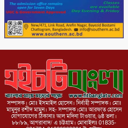
পোরশায় গণঅভ্যুত্থান দিবসে শহিদ ও জুলাই
যোদ্ধাদের সংবর্ধনা।
১১ দলীয় ঐক্য পোরশা উপজেলা শাখার
আয়োজনে ৫ আগস্ট জুলাই অভ্যুত্থানের দ্বিতীয়
বার্ষিকী পালন উপলক্ষে নিতপুর কপালের মোড়ে
মিছিল সমাবেশ অনুষ্ঠিত।
সম্পাদক। মোঃ ইসমাইল হোসেন। নির্বাহী সম্পাদক। মোঃ
মামুনুর রশীদ মামুন। সহ- সম্পাদক।মোঃ আরফাত হোসেন
যোগাযোগের ঠিকানাঃ আল মদিনা টাওয়ার, ৬ষ্ঠ তলা।
৮৮/৮৯, আগরাবাদ/ এ চট্টগ্রাম। মোবাইলঃ 01835-