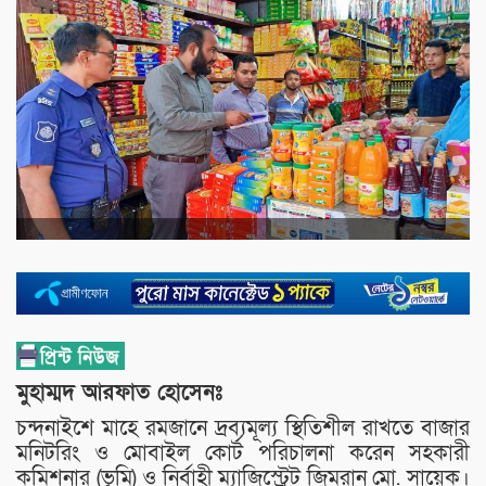
মুহাম্মদ আরফাত হোসেনঃ
চন্দনাইশে মাহে রমজানে দ্রব্যমূল্য স্থিতিশীল রাখতে বাজার
মনিটরিং ও মোবাইল কোর্ট পরিচালনা করেন সহকারী
কমিশনার (ভূমি) ও নির্বাহী ম্যাজিস্ট্রেট জিমরান মো. সায়েক।