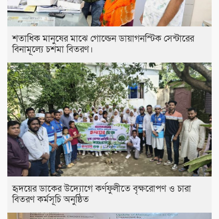
শতাধিক মানুষের মাঝে গোল্ডেন ডায়াগনস্টিক সেন্টারের
বিনামূল্যে চশমা বিতরণ।
হৃদয়ের ডাকের উদ্যোগে কর্ণফুলীতে বৃক্ষরোপণ ও চারা
বিতরণ কর্মসূচি অনুষ্ঠিত