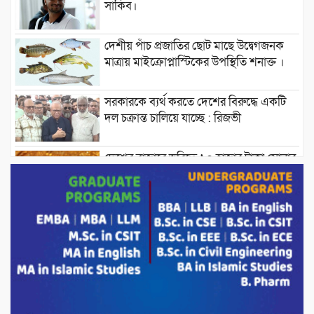
সাকিব।
দেশীয় পাঁচ প্রজাতির ছোট মাছে উদ্বেগজনক
মাত্রায় মাইক্রোপ্লাস্টিকের উপস্থিতি শনাক্ত ।
সরকারকে ব্যর্থ করতে দেশের বিরুদ্ধে একটি
দল চক্রান্ত চালিয়ে যাচ্ছে : রিজভী
দেশের বাজারে ভরিতে ১০ হাজার টাকা সোনার
দাম বাড়ানোর ঘোষণা।
ভারপ্রাপ্ত রাষ্ট্রপতি হাফিজ উদ্দিন আহমদের
সাথে এইচটি বাংলা অনলাইন পোর্টাল ও আইপি
টিভির সম্পাদক মোঃ ইসমাইল হোসেনের
সৌজন্য সাক্ষাৎ।
পাটগ্রামে জুলাই অভ্যুত্থান দিবস উপলক্ষে
১১দলীয় গণ মিছিল ও গণ সমাবেশ অনুষ্ঠিত