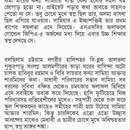
কর্মী মায়ের কন্যা সামিয়ার খাতা কেনা হলেও সহসা বই
জোগাড় হতো না। প্রাইভেট পড়ার কথা ভাবতে সাহসও
পেতো না সে। তবু চোখে মুখে স্বপ্ন ছিল তার, অদম্য বাসনা
ছিল এগিয়ে যাওয়ার। সামিয়ার এ ইচ্ছাশক্তিই তার প্রথম
ধাপের সফলতা এনে দিয়েছে। এসএসসির ফলাফলে
গোল্ডেন জিপিএ-৫ অর্জনের মধ্য দিয়ে এবার উচ্চ শিক্ষার
স্বপ্ন দেখছে সে।
বলছিলাম চট্টগ্রাম নগরীর হালিশহর বি-ব্লক তালতলা
পুকুরপাড় সংলগ্ন আলমগীরের ভাড়া ঘরের বাসিন্দা অটো
চালক হাবিবুর রহমান ও বিবি সায়রার কন্যা সামিয়া আক্তার
শারমিনের কথা। অভাবী পরিবারের সন্তান সামিয়া সব
ধরনের সুবিধা বঞ্চিত থেকেও চমৎকার ফলাফল ছিনিয়ে
এনে সবাইকে অবাক করে দিয়েছে। হাসি ফুটিয়েছে নিজ
পরিবারসহ প্রতিবেশীদের মুখেও। সহপাঠী থেকে শুরু করে
স্কুল শিক্ষকদের কাছেও সমীহের পাত্রী হয়ে উঠেছে সামিয়া
আক্তার শারমিন। কিন্তু চারদিকের এতো এতো উচ্ছ্বাস
আনন্দের মাঝেও মেধাবী এ ছাত্রীর চোখে মুখে অনিশ্চয়তার
ছাপ, স্বপ্ন ভঙ্গের শঙ্কা।