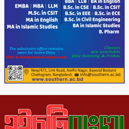
পরিবেশ রক্ষায় পাটগ্রামে ইহসান ইয়ুথ
সার্কেলের বৃক্ষরোপণ
মিরপুর-১১ নম্বরে দুর্বৃত্তদের গুলিতে বিএনপি
নেতা গুরুতর আহত
পাটগ্রামে চিকিৎসা সেবায় বীর মুক্তিযোদ্ধা দবির
উদ্দিন ফাউন্ডেশন
পাটগ্রামের দহগ্রাম ইউনিয়নের প্রধান সড়ক
ভেঙ্গে যোগাযোগ বিছিন্ন