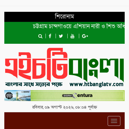
শিরোনাম
চট্টগ্রাম চান্দগাঁওয়ে এশিয়ান নারী ও শিশু অধিকার ফ
রবিবার, ০৯ অগাস্ট ২০২৬, ০৮:০৪ পূর্বাহ্ন
Toggl
navig