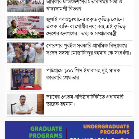
অধিকার ফাউন্ডেশনের মতবিনিময় সভা ও
খাদ্যসামগ্রী বিতরণ
জুলাই গণঅভ্যুত্থানের প্রকৃত কৃতিত্ব কোনো
একক ব্যক্তি বা গোষ্ঠীর নয়; বরং এই কৃতিত্ব
দেশের জনগণের : তথ্য ও সম্প্রচারমন্ত্রী
পোরশার পুরইল সরকারি প্রাথমিক বিদ্যালয়ে
সংসদ সদস্য মোস্তাফিজুর রহমান কে সংবর্ধনা।
পাটগ্রামে ১০০ পিস ইয়াবাসহ দুই মাদক
কারবারি গ্রেফতার
ড্যাবের ৩৭তম প্রতিষ্ঠাবার্ষিকীতে প্রধানমন্ত্রী
তারেক রহমান।
চন্দনাইশের হাশিমপুর ৪ নং ওয়ার্ডে ৫’শতাধিক
হতদরিদ্র পরিবারের মাঝে খাদ্যসামগ্রী বিতরণ
করেন মনজুর মোরশেদ