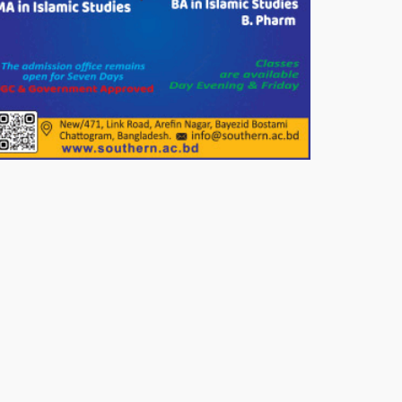
খাদ্যসামগ্রী বিতরণ করেন মনজুর
মোরশেদ
পরিবেশ রক্ষায় পাটগ্রামে ইহসান ইয়ুথ
সার্কেলের বৃক্ষরোপণ
মিরপুর-১১ নম্বরে দুর্বৃত্তদের গুলিতে
বিএনপি নেতা গুরুতর আহত
পাটগ্রামে চিকিৎসা সেবায় বীর
মুক্তিযোদ্ধা দবির উদ্দিন ফাউন্ডেশন