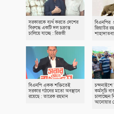
সরকারকে ব্যর্থ করতে দেশের
বিএনপির প্
বিরুদ্ধে একটি দল চক্রান্ত
জিয়াউর র
চালিয়ে যাচ্ছে : রিজভী
শাহাদাতবা
বিএনপি একক শক্তিতেই
চন্দনাইশে
সরকার গঠনের মতো অবস্থানে
কর্মসূচি বা
রয়েছে : তারেক রহমান
চালাচ্ছেন 
আনোয়ার চ