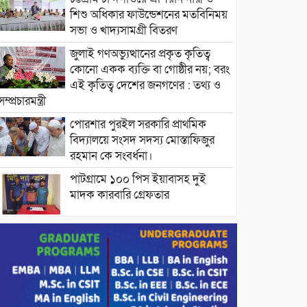
শিশু অধিকার ফাউন্ডেশনের মতবিনিময়
সভা ও খাদ্যসামগ্রী বিতরণ
জুলাই গণঅভ্যুত্থানের প্রকৃত কৃতিত্ব
কোনো একক ব্যক্তি বা গোষ্ঠীর নয়; বরং
এই কৃতিত্ব দেশের জনগণের : তথ্য ও
সম্প্রচারমন্ত্রী
পোরশার পুরইল সরকারি প্রাথমিক
বিদ্যালয়ে সংসদ সদস্য মোস্তাফিজুর
রহমান কে সংবর্ধনা।
পাটগ্রামে ১০০ পিস ইয়াবাসহ দুই
মাদক কারবারি গ্রেফতার
ড্যাবের ৩৭তম প্রতিষ্ঠাবার্ষিকীতে
প্রধানমন্ত্রী তারেক রহমান।
চন্দনাইশের হাশিমপুর ৪ নং ওয়ার্ডে
৫’শতাধিক হতদরিদ্র পরিবারের মাঝে