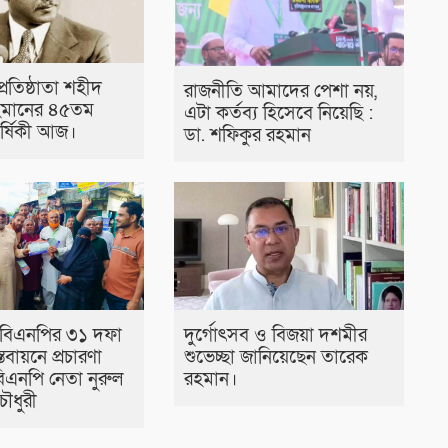
রতিষ্ঠাতা শহীদ
রাজনীতি আমাদের পেশা নয়,
হমানের ৪৫তম
এটা কর্তব্য হিসেবে নিয়েছি :
র্ষিকী আজ।
ডা. শফিকুর রহমান
 বিএনপির ৩১ দফা
দুর্গোৎসব ও বিজয়া দশমীর
স্তবায়নে প্রচারণা
শুভেচ্ছা জানিয়েছেন তারেক
বিএনপি নেতা নুরুল
রহমান।
ৌধুরী