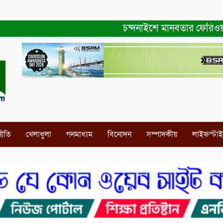
চন্দনাইশে মানবতার ফেরিওয়ালা সংগঠন
নীতি
খেলাধুলা
গনমাধ্যম
বিনোদন
সম্পাদকীয়
লাইফস্টা