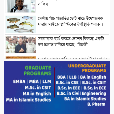
সাকিব।
দেশীয় পাঁচ প্রজাতির ছোট মাছে উদ্বেগজনক
মাত্রায় মাইক্রোপ্লাস্টিকের উপস্থিতি শনাক্ত ।
সরকারকে ব্যর্থ করতে দেশের বিরুদ্ধে একটি
দল চক্রান্ত চালিয়ে যাচ্ছে : রিজভী
দেশের বাজারে ভরিতে ১০ হাজার টাকা সোনার
দাম বাড়ানোর ঘোষণা।
ভারপ্রাপ্ত রাষ্ট্রপতি হাফিজ উদ্দিন আহমদের
সাথে এইচটি বাংলা অনলাইন পোর্টাল ও আইপি
টিভির সম্পাদক মোঃ ইসমাইল হোসেনের
সৌজন্য সাক্ষাৎ।
পাটগ্রামে জুলাই অভ্যুত্থান দিবস উপলক্ষে
১১দলীয় গণ মিছিল ও গণ সমাবেশ অনুষ্ঠিত