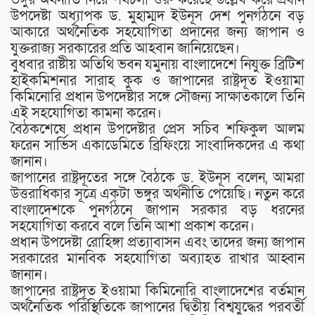
উপদেষ্টা অধ্যাপক ড. মুহাম্মদ ইউনূস দেশ পুনর্গঠনে বড়
আকারে অর্থনৈতিক সহযোগিতা প্রদানের জন্য জাপান ও
যুক্তরাজ্য সরকারের প্রতি আহবান জানিয়েছেন।
বুধবার রাষ্টীয় অতিথি ভবন যমুনায় বাংলাদেশে নিযুক্ত ব্রিটিশ
হাইকমিশনার সারাহ কুক ও জাপানের রাষ্ট্রদূত ইওয়ামা
কিমিনোরি প্রধান উপদেষ্টার সঙ্গে সৌজন্য সাক্ষাতকালে তিনি
এই সহযোগিতা কামনা করেন।
বৈঠকশেষে প্রধান উপদেষ্টার প্রেস সচিব শফিকুল আলম
ফরেন সার্ভিস একাডেমিতে ব্রিফিংয়ে সাংবাদিকদের এ কথা
জানান।
জাপানের রাষ্ট্রদূতের সঙ্গে বৈঠকে ড. ইউনূস বলেন, আমরা
উত্তরাধিকার সূত্রে একটা ভঙ্গুর অর্থনীতি পেয়েছি। নতুন করে
বাংলাদেশকে পুনর্গঠনে জাপান সরকার বড় ধরনের
সহযোগিতা করবে বলে তিনি আশা প্রকাশ করেন।
প্রধান উপদেষ্টা রোহিঙ্গা প্রত্যাবাসন এবং তাদের জন্য জাপান
সরকারের মানবিক সহযোগিতা অব্যাহত রাখার আহ্বান
জানান।
জাপানের রাষ্ট্রদূত ইওয়ামা কিমিনোরি বাংলাদেশের বর্তমান
অর্থনৈতিক পরিস্থিতিকে জাপানের দ্বিতীয় বিশ্বযুদ্ধের পরবর্তী