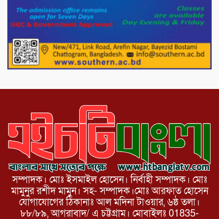
পোরশায় গণঅভ্যুত্থান দিবসে শহিদ ও জুলাই
যোদ্ধাদের সংবর্ধনা।
১১ দলীয় ঐক্য পোরশা উপজেলা শাখার
আয়োজনে ৫ আগস্ট জুলাই অভ্যুত্থানের দ্বিতীয়
বার্ষিকী পালন উপলক্ষে নিতপুর কপালের মোড়ে
মিছিল সমাবেশ অনুষ্ঠিত।
সম্পাদক। মোঃ ইসমাইল হোসেন। নির্বাহী সম্পাদক। মোঃ
মামুনুর রশীদ মামুন। সহ- সম্পাদক।মোঃ আরফাত হোসেন
যোগাযোগের ঠিকানাঃ আল মদিনা টাওয়ার, ৬ষ্ঠ তলা।
৮৮/৮৯, আগরাবাদ/ এ চট্টগ্রাম। মোবাইলঃ 01835-