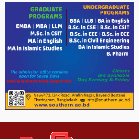
সাকিব।
দেশীয় পাঁচ প্রজাতির ছোট মাছে উদ্বেগজনক
মাত্রায় মাইক্রোপ্লাস্টিকের উপস্থিতি শনাক্ত ।
সরকারকে ব্যর্থ করতে দেশের বিরুদ্ধে একটি
দল চক্রান্ত চালিয়ে যাচ্ছে : রিজভী
দেশের বাজারে ভরিতে ১০ হাজার টাকা সোনার
দাম বাড়ানোর ঘোষণা।
ভারপ্রাপ্ত রাষ্ট্রপতি হাফিজ উদ্দিন আহমদের
সাথে এইচটি বাংলা অনলাইন পোর্টাল ও আইপি
টিভির সম্পাদক মোঃ ইসমাইল হোসেনের
সৌজন্য সাক্ষাৎ।