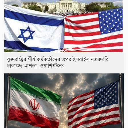
যুক্তরাষ্ট্রের শীর্ষ কর্মকর্তাদের ওপর ইসরাইল নজরদারি
চালাচ্ছে আশঙ্কা ওয়াশিংটনের