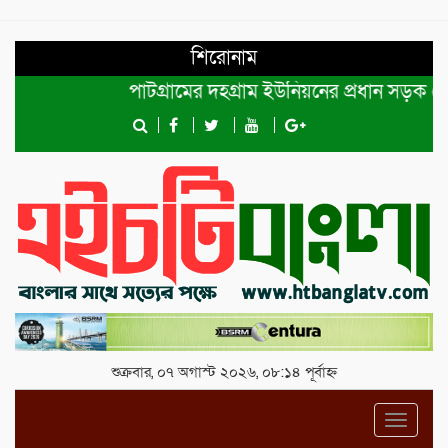
শিরোনাম
পাটগ্রামের দহগ্রাম ইউনিয়নের প্রধান সড়ক ভেঙ্গে য
শুক্রবার, ০৭ অগাস্ট ২০২৬, ০৮:১৪ পূর্বাহ্ন
Toggl
navig