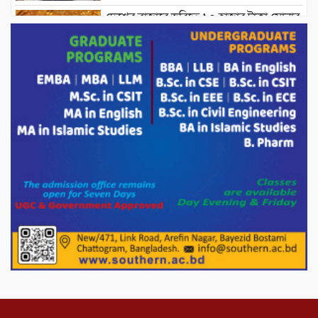
দেশের বাজারে ভরিতে ১০ হাজার টাকা সোনার
দাম বাড়ানোর ঘোষণা।
ভারপ্রাপ্ত রাষ্ট্রপতি হাফিজ উদ্দিন আহমদের
সাথে এইচটি বাংলা অনলাইন পোর্টাল ও আইপি
টিভির সম্পাদক মোঃ ইসমাইল হোসেনের
সৌজন্য সাক্ষাৎ।
পাটগ্রামে জুলাই অভ্যুত্থান দিবস উপলক্ষে
১১দলীয় গণ মিছিল ও গণ সমাবেশ অনুষ্ঠিত
পোরশায় গণঅভ্যুত্থান দিবসে শহিদ ও জুলাই
যোদ্ধাদের সংবর্ধনা।
১১ দলীয় ঐক্য পোরশা উপজেলা শাখার
আয়োজনে ৫ আগস্ট জুলাই অভ্যুত্থানের দ্বিতীয়
বার্ষিকী পালন উপলক্ষে নিতপুর কপালের মোড়ে
মিছিল সমাবেশ অনুষ্ঠিত।