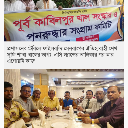
প্রশাসনের টেবিলে ফাইলবন্দি সেনবাগের ঐতিহ্যবাহী শেখ
সূফি শাখা খালের ভাগ্য: এসি ল্যান্ডের তালিকার পর আর
এগোয়নি কাজ