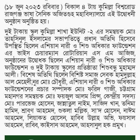
(১৮ জুন ২০২৩ রবিবার ) বিকাল ৪ টায় কুমিল্লা বিশ্বরোড
রাজগঞ্জ ভাষা সৈনিক অজিতগুহ মহাবিদ্যালয়ে এই উদ্বোধনী
অনুষ্ঠান অনুষ্ঠিত হয়।
দুই টাকায় স্কুল কুমিল্লা শাখা ইউনিট -২ এর সমন্বয়ক মোঃ
তাহসিনুল ইসলামের সভাপতিত্বে প্রধান অতিথি হিসেবে
উপস্থিত ছিলেন এশিয়ান নারী ও শিশু অধিকার ফাউন্ডেশন
এর ভাইস চেয়ারম্যান রোটারিয়ান এস এম আজিজ,
অনুষ্ঠানের উদ্বোধক ছিলেন এশিয়ান নারী ও শিশু অধিকার
ফাউন্ডেশন ও দুই টাকায় স্কুলের প্রতিষ্ঠাতা শিশুবন্ধু মুহাম্মদ
আলী। বিশেষ অতিথি ছিলেন বিশিষ্ট সমাজ সেবক হামদুল্লাহ
আল মেহেদী,নুর মোঃ চৌধুরী, এশিয়ান নারী ও শিশু অধিকার
ফাউন্ডেশনের প্রচার সম্পাদক মোঃ ফরিদ গাজী, চট্টগ্রাম
মহানগর সমন্বয়ক মোঃ ফয়জুল আলম প্রিন্স, কেন্দ্রীয় সদস্য
মোঃ পারভেজ হোসেন, জান্নাতুল নাইম, সাজিদ খান, তনিমা
হামিদ, শ্রাবণ আহমেদ, শুকলা মল্লিক, সা’দ হোসেন, নাঈম
আহমেদ, লিয়াকত হোসেন, হাবিব উল্লাহ অভি, ফয়সাল
আহমেদ, রাব্বি, কাইসান আহমেদ, আহসানুল হক প্রমুখ।