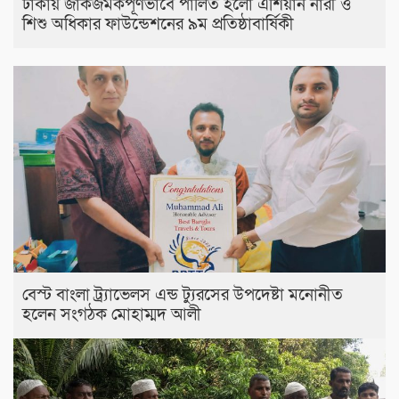
ঢাকায় জাঁকজমকপূর্ণভাবে পালিত হলো এশিয়ান নারী ও
শিশু অধিকার ফাউন্ডেশনের ৯ম প্রতিষ্ঠাবার্ষিকী
বেস্ট বাংলা ট্র্যাভেলস এন্ড ট্যুরসের উপদেষ্টা মনোনীত
হলেন সংগঠক মোহাম্মদ আলী