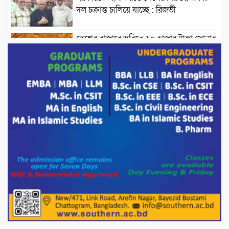
দল চক্রান্ত চালিয়ে যাচ্ছে : রিজভী
দেশের বাজারে ভরিতে ১০ হাজার টাকা সোনার
দাম বাড়ানোর ঘোষণা।
ভারপ্রাপ্ত রাষ্ট্রপতি হাফিজ উদ্দিন আহমদের
সাথে এইচটি বাংলা অনলাইন পোর্টাল ও আইপি
টিভির সম্পাদক মোঃ ইসমাইল হোসেনের
সৌজন্য সাক্ষাৎ।
পাটগ্রামে জুলাই অভ্যুত্থান দিবস উপলক্ষে
১১দলীয় গণ মিছিল ও গণ সমাবেশ অনুষ্ঠিত
পোরশায় গণঅভ্যুত্থান দিবসে শহিদ ও জুলাই
যোদ্ধাদের সংবর্ধনা।
১১ দলীয় ঐক্য পোরশা উপজেলা শাখার
আয়োজনে ৫ আগস্ট জুলাই অভ্যুত্থানের দ্বিতীয়