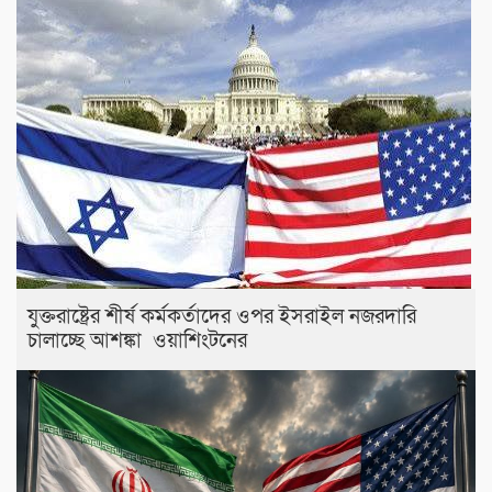
যুক্তরাষ্ট্রের শীর্ষ কর্মকর্তাদের ওপর ইসরাইল নজরদারি
চালাচ্ছে আশঙ্কা ওয়াশিংটনের