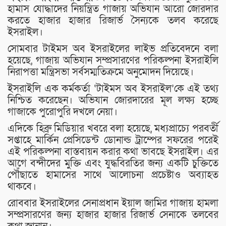
হামাস যোদ্ধাদের নিয়ন্ত্রিত গাজায় অভিযান আরো জোরদার
করতে হাজার হাজার রিজার্ভ সৈন্যকে তলব করেছে
ইসরাইল।
সোমবার টাইমস অব ইসরাইলের লাইভ প্রতিবেদনে বলা
হয়েছে, গাজায় অভিযান সম্প্রসারণের পরিকল্পনা ইসরাইলি
নিরাপত্তা মন্ত্রিসভা সর্বসম্মতিক্রমে অনুমোদন দিয়েছে।
ইসরাইলি এক কর্মকর্তা ‘টাইমস অব ইসরাইল’কে এই তথ্য
নিশ্চিত করেছেন। অভিযান জোরদারের মূল লক্ষ্য হচ্ছে
গাজাকে পুরোপুরি দখলে নেয়া।
এদিকে হিব্রু মিডিয়ার খবরে বলা হয়েছে, মধ্যপ্রাচ্যে পরবর্তী
সপ্তাহে মার্কিন প্রেসিডেন্ট ডোনাল্ড ট্রাম্পের সফরের পরেই
এই পরিকল্পনা বাস্তবায়ন করার কথা ভাবছে ইসরাইল। এর
আগে বন্দীদের মুক্তি এবং যুদ্ধবিরতির জন্য একটি চুক্তিতে
পৌঁছাতে হামাসের সাথে আলোচনা প্রচেষ্টাও অব্যাহত
থাকবে।
রোববার ইসরাইলের সেনাপ্রধান ইয়াল জামির গাজায় হামলা
সম্প্রসারণের জন্য হাজার হাজার রিজার্ভ সেনাকে তলবের