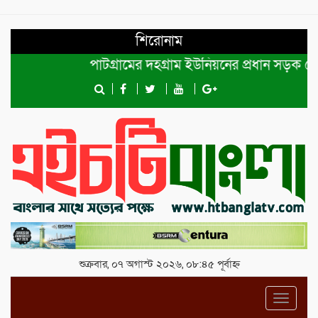
শিরোনাম
পাটগ্রামের দহগ্রাম ইউনিয়নের প্রধান সড়ক ভেঙ্গে যো
শুক্রবার, ০৭ অগাস্ট ২০২৬, ০৮:৪৫ পূর্বাহ্ন
Toggl
navig