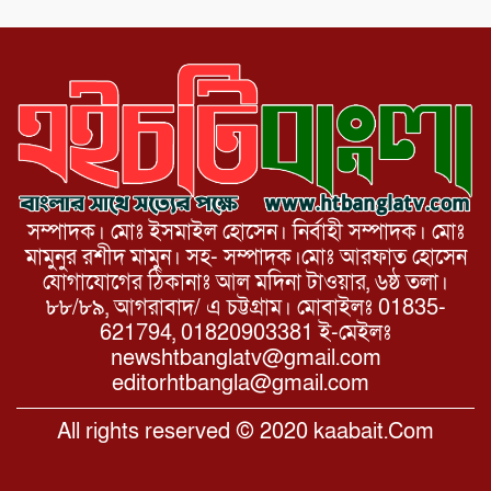
বার্ষিকী পালন উপলক্ষে নিতপুর কপালের মোড়ে
মিছিল সমাবেশ অনুষ্ঠিত।
সম্পাদক। মোঃ ইসমাইল হোসেন। নির্বাহী সম্পাদক। মোঃ
মামুনুর রশীদ মামুন। সহ- সম্পাদক।মোঃ আরফাত হোসেন
যোগাযোগের ঠিকানাঃ আল মদিনা টাওয়ার, ৬ষ্ঠ তলা।
৮৮/৮৯, আগরাবাদ/ এ চট্টগ্রাম। মোবাইলঃ 01835-
621794, 01820903381 ই-মেইলঃ
newshtbanglatv@gmail.com
editorhtbangla@gmail.com
All rights reserved © 2020 kaabait.Com