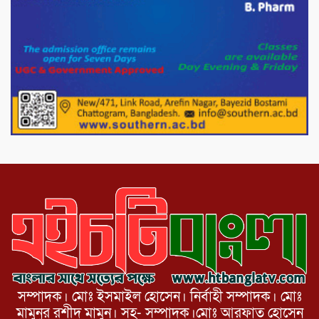
পরিবেশ রক্ষায় পাটগ্রামে ইহসান ইয়ুথ
সার্কেলের বৃক্ষরোপণ
মিরপুর-১১ নম্বরে দুর্বৃত্তদের গুলিতে বিএনপি
নেতা গুরুতর আহত
পাটগ্রামে চিকিৎসা সেবায় বীর মুক্তিযোদ্ধা দবির
উদ্দিন ফাউন্ডেশন
সম্পাদক। মোঃ ইসমাইল হোসেন। নির্বাহী সম্পাদক। মোঃ
মামুনুর রশীদ মামুন। সহ- সম্পাদক।মোঃ আরফাত হোসেন