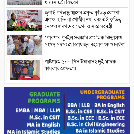
খাদ্যসামগ্রী বিতরণ
জুলাই গণঅভ্যুত্থানের প্রকৃত কৃতিত্ব কোনো
একক ব্যক্তি বা গোষ্ঠীর নয়; বরং এই কৃতিত্ব
দেশের জনগণের : তথ্য ও সম্প্রচারমন্ত্রী
পোরশার পুরইল সরকারি প্রাথমিক বিদ্যালয়ে
সংসদ সদস্য মোস্তাফিজুর রহমান কে সংবর্ধনা।
পাটগ্রামে ১০০ পিস ইয়াবাসহ দুই মাদক
কারবারি গ্রেফতার
ড্যাবের ৩৭তম প্রতিষ্ঠাবার্ষিকীতে প্রধানমন্ত্রী
তারেক রহমান।
চন্দনাইশের হাশিমপুর ৪ নং ওয়ার্ডে ৫’শতাধিক
হতদরিদ্র পরিবারের মাঝে খাদ্যসামগ্রী বিতরণ
করেন মনজুর মোরশেদ