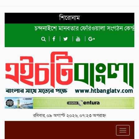
শিরোনাম
চন্দনাইশে মানবতার ফেরিওয়ালা সংগঠন কেন্দ্রীয় কমিটির
রবিবার, ০৯ অগাস্ট ২০২৬, ০৭:২৩ অপরাহ্ন
Toggl
navig