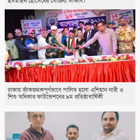
ইসমাইল হোসেনের সৌজন্য সাক্ষাৎ।
ঢাকায় জাঁকজমকপূর্ণভাবে পালিত হলো এশিয়ান নারী ও
শিশু অধিকার ফাউন্ডেশনের ৯ম প্রতিষ্ঠাবার্ষিকী