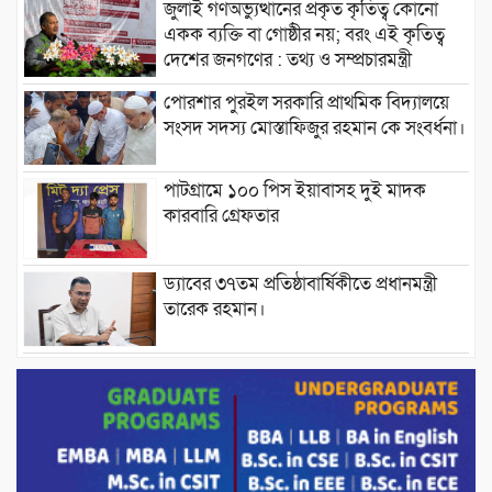
জুলাই গণঅভ্যুত্থানের প্রকৃত কৃতিত্ব কোনো
একক ব্যক্তি বা গোষ্ঠীর নয়; বরং এই কৃতিত্ব
দেশের জনগণের : তথ্য ও সম্প্রচারমন্ত্রী
পোরশার পুরইল সরকারি প্রাথমিক বিদ্যালয়ে
সংসদ সদস্য মোস্তাফিজুর রহমান কে সংবর্ধনা।
পাটগ্রামে ১০০ পিস ইয়াবাসহ দুই মাদক
কারবারি গ্রেফতার
ড্যাবের ৩৭তম প্রতিষ্ঠাবার্ষিকীতে প্রধানমন্ত্রী
তারেক রহমান।
চন্দনাইশের হাশিমপুর ৪ নং ওয়ার্ডে ৫’শতাধিক
হতদরিদ্র পরিবারের মাঝে খাদ্যসামগ্রী বিতরণ
করেন মনজুর মোরশেদ
পরিবেশ রক্ষায় পাটগ্রামে ইহসান ইয়ুথ
সার্কেলের বৃক্ষরোপণ