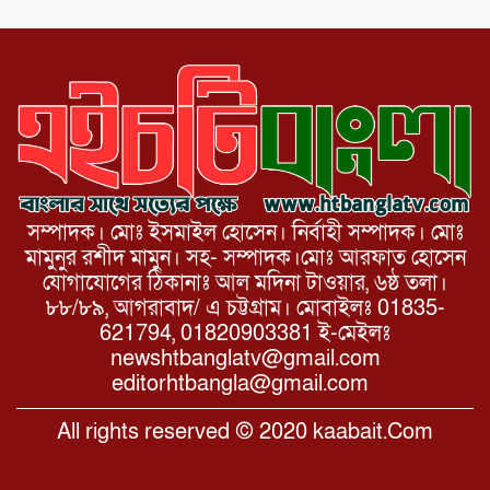
বার্ষিকী পালন উপলক্ষে নিতপুর কপালের মোড়ে
মিছিল সমাবেশ অনুষ্ঠিত।
সম্পাদক। মোঃ ইসমাইল হোসেন। নির্বাহী সম্পাদক। মোঃ
মামুনুর রশীদ মামুন। সহ- সম্পাদক।মোঃ আরফাত হোসেন
যোগাযোগের ঠিকানাঃ আল মদিনা টাওয়ার, ৬ষ্ঠ তলা।
৮৮/৮৯, আগরাবাদ/ এ চট্টগ্রাম। মোবাইলঃ 01835-
621794, 01820903381 ই-মেইলঃ
newshtbanglatv@gmail.com
editorhtbangla@gmail.com
All rights reserved © 2020 kaabait.Com