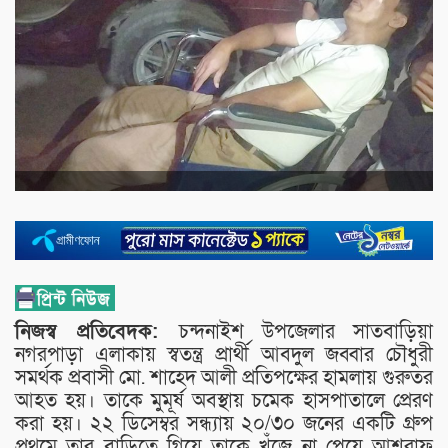
নিজস্ব প্রতিবেদক:
চন্দনাইশ উপজেলার সাতবাড়িয়া
নগরপাড়া এলাকায় স্বতন্ত্র প্রার্থী আবদুল জব্বার চৌধুরী
সমর্থক প্রবাসী মো. শাহেদ আলী প্রতিপক্ষের হামলায় গুরুতর
আহত হয়। তাকে মুমূর্ষ অবস্থায় চমেক হাসপাতালে প্রেরণ
করা হয়। ২২ ডিসেম্বর সন্ধ্যায় ২০/৩০ জনের একটি গ্রুপ
প্রথমে তার বাড়িতে গিয়ে তাকে খুঁজে না পেয়ে আশরাফ