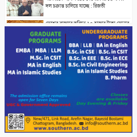
দল চক্রান্ত চালিয়ে যাচ্ছে : রিজভী
দেশের বাজারে ভরিতে ১০ হাজার টাকা সোনার
দাম বাড়ানোর ঘোষণা।
ভারপ্রাপ্ত রাষ্ট্রপতি হাফিজ উদ্দিন আহমদের
সাথে এইচটি বাংলা অনলাইন পোর্টাল ও আইপি
টিভির সম্পাদক মোঃ ইসমাইল হোসেনের
সৌজন্য সাক্ষাৎ।
পাটগ্রামে জুলাই অভ্যুত্থান দিবস উপলক্ষে
১১দলীয় গণ মিছিল ও গণ সমাবেশ অনুষ্ঠিত
পোরশায় গণঅভ্যুত্থান দিবসে শহিদ ও জুলাই
যোদ্ধাদের সংবর্ধনা।
১১ দলীয় ঐক্য পোরশা উপজেলা শাখার
আয়োজনে ৫ আগস্ট জুলাই অভ্যুত্থানের দ্বিতীয়