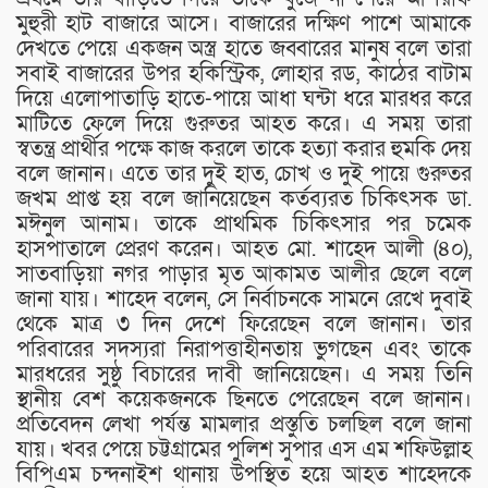
মুহুরী হাট বাজারে আসে। বাজারের দক্ষিণ পাশে আমাকে
দেখতে পেয়ে একজন অস্ত্র হাতে জব্বারের মানুষ বলে তারা
সবাই বাজারের উপর হকিস্ট্রিক, লোহার রড, কাঠের বাটাম
দিয়ে এলোপাতাড়ি হাতে-পায়ে আধা ঘন্টা ধরে মারধর করে
মাটিতে ফেলে দিয়ে গুরুতর আহত করে। এ সময় তারা
স্বতন্ত্র প্রার্থীর পক্ষে কাজ করলে তাকে হত্যা করার হুমকি দেয়
বলে জানান। এতে তার দুই হাত, চোখ ও দুই পায়ে গুরুতর
জখম প্রাপ্ত হয় বলে জানিয়েছেন কর্তব্যরত চিকিৎসক ডা.
মঈনুল আনাম। তাকে প্রাথমিক চিকিৎসার পর চমেক
হাসপাতালে প্রেরণ করেন। আহত মো. শাহেদ আলী (৪০),
সাতবাড়িয়া নগর পাড়ার মৃত আকামত আলীর ছেলে বলে
জানা যায়। শাহেদ বলেন, সে নির্বাচনকে সামনে রেখে দুবাই
থেকে মাত্র ৩ দিন দেশে ফিরেছেন বলে জানান। তার
পরিবারের সদস্যরা নিরাপত্তাহীনতায় ভুগছেন এবং তাকে
মারধরের সুষ্ঠু বিচারের দাবী জানিয়েছেন। এ সময় তিনি
স্থানীয় বেশ কয়েকজনকে ছিনতে পেরেছেন বলে জানান।
প্রতিবেদন লেখা পর্যন্ত মামলার প্রস্তুতি চলছিল বলে জানা
যায়। খবর পেয়ে চট্টগ্রামের পুলিশ সুপার এস এম শফিউল্লাহ
বিপিএম চন্দনাইশ থানায় উপস্থিত হয়ে আহত শাহেদকে