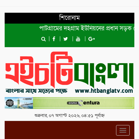
শিরোনাম
পাটগ্রামের দহগ্রাম ইউনিয়নের প্রধান সড়ক ভেঙ্গে যো
শুক্রবার, ০৭ অগাস্ট ২০২৬, ০৪:৫১ পূর্বাহ্ন
Toggl
navig