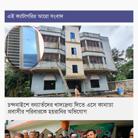
এই ক্যাটাগরির আরো সংবাদ
চন্দনাইশে বন্যার্তদের খাদ্যদ্রব্য দিতে এসে কানাডা
প্রবাসীর পরিবারকে হয়রানির অভিযোগ