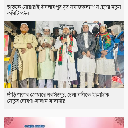
ছাতকে নোয়ারাই ইসলামপুর যুব সমাজকল্যাণ সংস্থা’র নতুন
কমিটি গঠন
দাঁড়িপাল্লার জোয়ারে নরসিংপুর, চেলা নদীতে ত্রিমাত্রিক
সেতুর ঘোষণা-সালাম মাদানীর