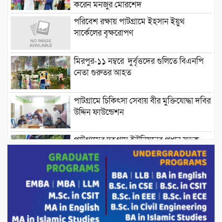
করেন মনজুর মোরশেদ
পরিবেশ রক্ষায় পাটগ্রামে ইহসান ইয়ুথ
সার্কেলের বৃক্ষরোপণ
মিরপুর-১১ নম্বরে দুর্বৃত্তদের গুলিতে বিএনপি
নেতা গুরুতর আহত
পাটগ্রামে চিকিৎসা সেবায় বীর মুক্তিযোদ্ধা দবির
উদ্দিন ফাউন্ডেশন
পাটগ্রামের দহগ্রাম ইউনিয়নের প্রধান সড়ক
ভেঙ্গে যোগাযোগ বিছিন্ন
অস্ট্রেলিয়া একাদশের বিপক্ষে ব্যাটিং ধসের
দিনে মিরাজের অপরাজিত সেঞ্চুরি
মাগুরার বাড়িতে হামলার প্রতিক্রিয়ায় যা বললেন