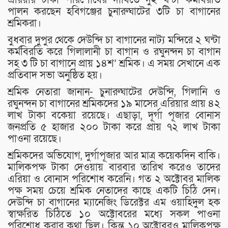
পালন করছেন হবিগঞ্জের চুনারুঘাটের ৩টি চা বাগানের
শ্রমিকরা।
বুধবার দুপুর থেকে দেউন্দি চা বাগানের নাট্য মন্দিরে ২ ঘন্টা
কর্মবিরতি করে গিলালানী চা বাগান ও রঘুনন্দন চা বাগান
সহ ৩ টি চা বাগানে প্রায় ১৪শ’ শ্রমিক। এ সময় সেখানে এক
প্রতিবাদ সভা অনুষ্ঠিত হয়।
শ্রমিক নেতারা জানান- চুনারুঘাটের দেউন্দি, গিলানি ও
রঘুনন্দন চা বাগানের শ্রমিকদের ১৯ মাসের এরিয়ার প্রায় ৪২
লাখ টাকা বকেয়া রয়েছে। এছাড়া, দূর্গা পূজার বোনাস
জনপ্রতি ৫ হাজার ২০০ টাকা করে প্রায় ৭২ লাখ টাকা
পাওনা রয়েছে।
শ্রমিকদের অভিযোগ, দুর্গাপূজার আর মাত্র কয়েকদিন বাকি।
মালিকপক্ষ টাকা দেওয়ায় বারবার তারিখ করেও তাদের
এরিয়া ও বোনাস পরিশোধ করেনি। গত ২ অক্টোবর মালিক
পক্ষ সময় চেয়ে শ্রমিক নেতাদের কাছে একটি চিঠি দেন।
দেউন্দি চা বাগানের ম্যানেজিং ডিরেক্টর এম ওয়াহিদুল হক
স্বাক্ষরিত চিঠিতে ১০ অক্টোবরের মধ্যে সকল পাওনা
পরিশোধ করার কথা ছিল। কিন্তু ১০ অক্টোবরও মালিকপক্ষ