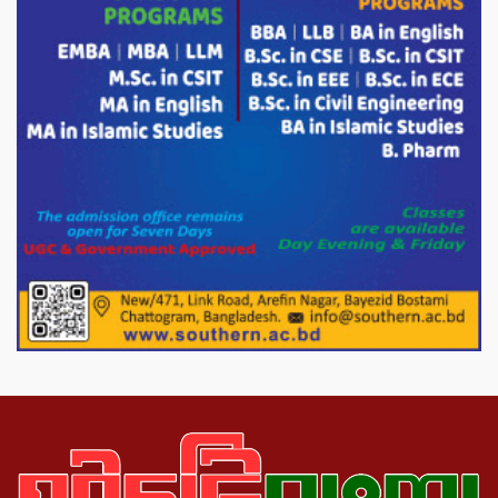
চন্দনাইশের হাশিমপুর ৪ নং ওয়ার্ডে ৫’শতাধিক
হতদরিদ্র পরিবারের মাঝে খাদ্যসামগ্রী বিতরণ
করেন মনজুর মোরশেদ
পরিবেশ রক্ষায় পাটগ্রামে ইহসান ইয়ুথ
সার্কেলের বৃক্ষরোপণ
মিরপুর-১১ নম্বরে দুর্বৃত্তদের গুলিতে বিএনপি
নেতা গুরুতর আহত
পাটগ্রামে চিকিৎসা সেবায় বীর মুক্তিযোদ্ধা দবির
উদ্দিন ফাউন্ডেশন