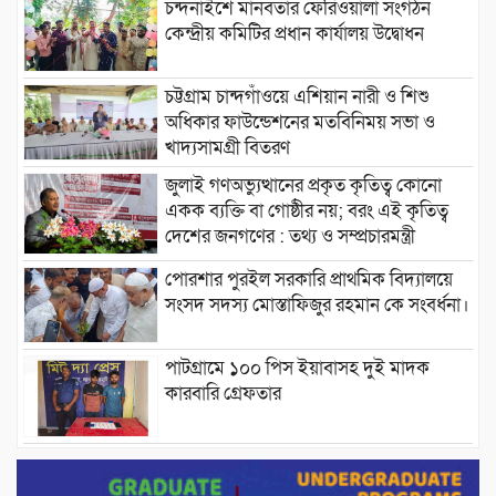
চন্দনাইশে মানবতার ফেরিওয়ালা সংগঠন
কেন্দ্রীয় কমিটির প্রধান কার্যালয় উদ্বোধন
চট্টগ্রাম চান্দগাঁওয়ে এশিয়ান নারী ও শিশু
অধিকার ফাউন্ডেশনের মতবিনিময় সভা ও
খাদ্যসামগ্রী বিতরণ
জুলাই গণঅভ্যুত্থানের প্রকৃত কৃতিত্ব কোনো
একক ব্যক্তি বা গোষ্ঠীর নয়; বরং এই কৃতিত্ব
দেশের জনগণের : তথ্য ও সম্প্রচারমন্ত্রী
পোরশার পুরইল সরকারি প্রাথমিক বিদ্যালয়ে
সংসদ সদস্য মোস্তাফিজুর রহমান কে সংবর্ধনা।
পাটগ্রামে ১০০ পিস ইয়াবাসহ দুই মাদক
কারবারি গ্রেফতার
ড্যাবের ৩৭তম প্রতিষ্ঠাবার্ষিকীতে প্রধানমন্ত্রী
তারেক রহমান।