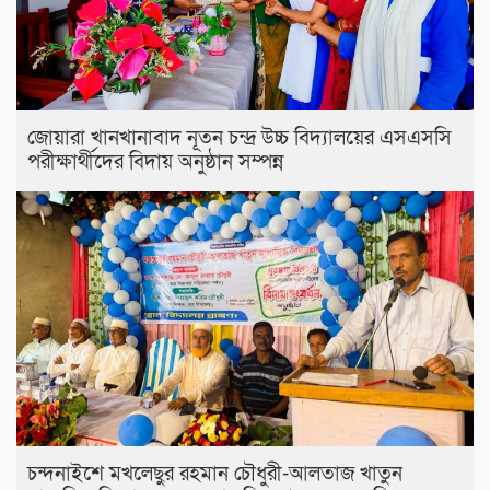
জোয়ারা খানখানাবাদ নূতন চন্দ্র উচ্চ বিদ্যালয়ের এসএসসি
পরীক্ষার্থীদের বিদায় অনুষ্ঠান সম্পন্ন
চন্দনাইশে মখলেছুর রহমান চৌধুরী-আলতাজ খাতুন