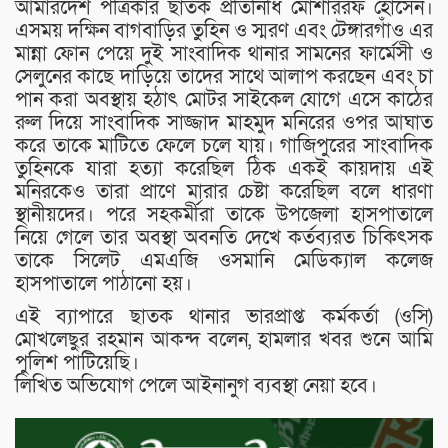
আমারদেশ পত্রিকার ছাতক প্রতিনিধি মোশাররফ হোসেন।
এসময় দক্ষিন বাগবাড়ির তুহিন ও স্মরণ এবং টেঙ্গারগাঁও এর
মান্না ফোন পেয়ে দুই সাংবাদিক থানার সামনের ফার্মেসী ও
সেলুনের কাছে দাড়িয়ে তাদের সাথে আলাপ করছেন এবং চা
পান করা অবস্থায় হঠাৎ মোটর সাইকেল যোগে এসে কাঠের
রুল দিয়ে সাংবাদিক সাজ্জাদ মাহমুদ মনিরের ওপর আঘাত
করে তাকে মাটিতে ফেলে চলে যায়। গাজিপুরের সাংবাদিক
তুহিনকে যারা হত্যা করেছিল ঠিক একই কায়দায় এই
মনিরকেও তারা প্রাণে মারার চেষ্টা করেছিল বলে ধারণা
স্থানীয়দের। পরে সহকর্মীরা তাকে উপজেলা হাসপাতালে
নিয়ে গেলে তার অবস্থা অবনতি দেখে কর্তব্যরত চিকিৎসক
তাকে সিলেট এমএজি ওসমানি মেডিক্যাল কলেজ
হাসপাতালে পাঠানো হয়।
এই ব্যাপারে ছাতক থানার ভারপ্রাপ্ত কর্মকর্তা (ওসি)
মোখলেছুর রহমান আকন্দ বলেন, হামলার খবর শুনে আমি
পুলিশ পাটিয়েছি।
লিখিত অভিযোগ পেলে আইনানুগ ব্যবস্থা নেয়া হবে।