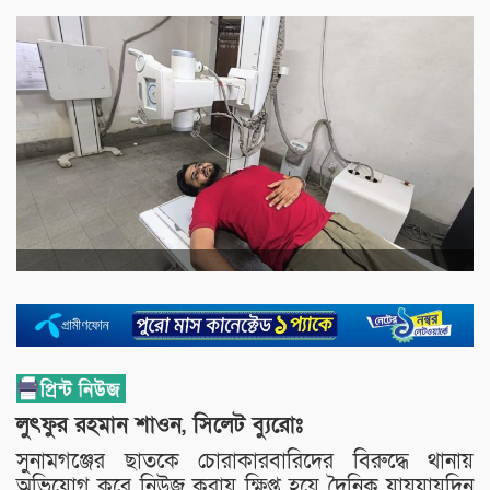
লুৎফুর রহমান শাওন, সিলেট ব্যুরোঃ
সুনামগঞ্জের ছাতকে চোরাকারবারিদের বিরুদ্ধে থানায়
অভিযোগ করে নিউজ করায় ক্ষিপ্ত হয়ে দৈনিক যায়যায়দিন