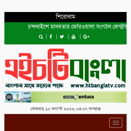
শিরোনাম
চন্দনাইশে মানবতার ফেরিওয়ালা সংগঠন কেন্দ্রীয় কমিটির প
সোমবার, ১০ অগাস্ট ২০২৬, ০৩:০৭ অপরাহ্ন
Toggl
navig