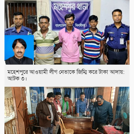
মহেশপুরে আওয়ামী লীগ নেতাকে জিম্মি করে টাকা আদায়:
আটক ৩।