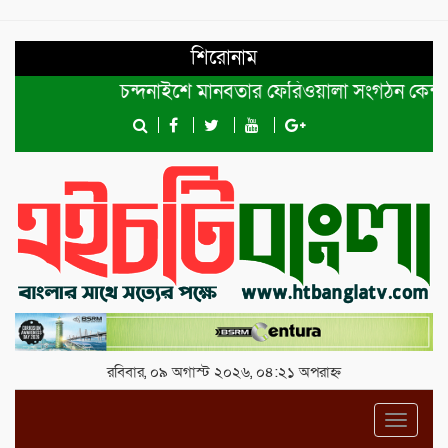
শিরোনাম
চন্দনাইশে মানবতার ফেরিওয়ালা সংগঠন কেন্দ্রীয় কমিটি
রবিবার, ০৯ অগাস্ট ২০২৬, ০৪:২১ অপরাহ্ন
Toggl
navig