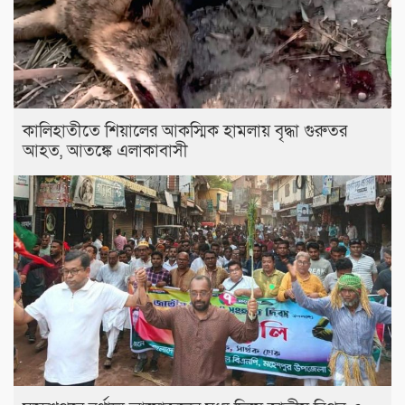
কালিহাতীতে শিয়ালের আকস্মিক হামলায় বৃদ্ধা গুরুতর
আহত, আতঙ্কে এলাকাবাসী