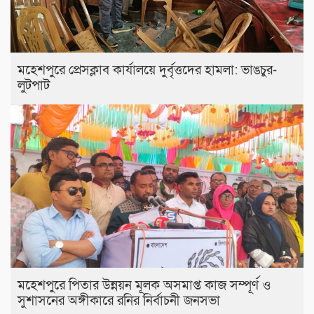
মহেশপুরে প্রেসক্লাব কার্যালয়ে দুর্বৃত্তদের হামলা: ভাঙচুর-
লুটপাট
মহেশপুরে পিতার উন্নয়ন মূলক অসমাপ্ত কাজ সম্পূর্ণ ও
সুশাসনের অঙ্গীকারে রনির নির্বাচনী জনসভা