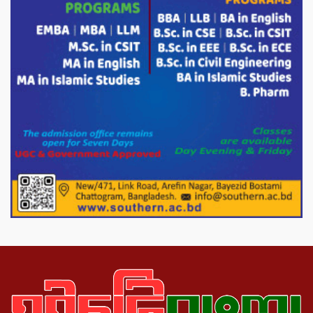
চন্দনাইশের হাশিমপুর ৪ নং ওয়ার্ডে ৫’শতাধিক
হতদরিদ্র পরিবারের মাঝে খাদ্যসামগ্রী বিতরণ
করেন মনজুর মোরশেদ
পরিবেশ রক্ষায় পাটগ্রামে ইহসান ইয়ুথ
সার্কেলের বৃক্ষরোপণ
মিরপুর-১১ নম্বরে দুর্বৃত্তদের গুলিতে বিএনপি
নেতা গুরুতর আহত
পাটগ্রামে চিকিৎসা সেবায় বীর মুক্তিযোদ্ধা দবির
উদ্দিন ফাউন্ডেশন