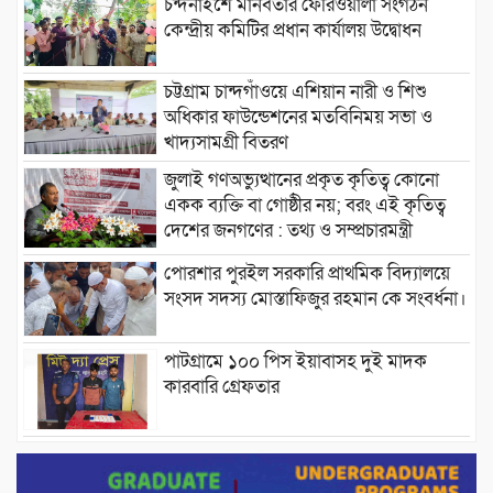
চন্দনাইশে মানবতার ফেরিওয়ালা সংগঠন
কেন্দ্রীয় কমিটির প্রধান কার্যালয় উদ্বোধন
চট্টগ্রাম চান্দগাঁওয়ে এশিয়ান নারী ও শিশু
অধিকার ফাউন্ডেশনের মতবিনিময় সভা ও
খাদ্যসামগ্রী বিতরণ
জুলাই গণঅভ্যুত্থানের প্রকৃত কৃতিত্ব কোনো
একক ব্যক্তি বা গোষ্ঠীর নয়; বরং এই কৃতিত্ব
দেশের জনগণের : তথ্য ও সম্প্রচারমন্ত্রী
পোরশার পুরইল সরকারি প্রাথমিক বিদ্যালয়ে
সংসদ সদস্য মোস্তাফিজুর রহমান কে সংবর্ধনা।
পাটগ্রামে ১০০ পিস ইয়াবাসহ দুই মাদক
কারবারি গ্রেফতার
ড্যাবের ৩৭তম প্রতিষ্ঠাবার্ষিকীতে প্রধানমন্ত্রী
তারেক রহমান।