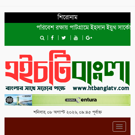
শিরোনাম
পরিবেশ রক্ষায় পাটগ্রামে ইহসান ইয়ুথ সার্কেলের বৃক
শনিবার, ০৮ অগাস্ট ২০২৬, ০৯:৪৫ পূর্বাহ্ন
Toggl
navig