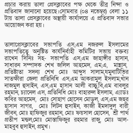
প্রচার করায় তালা প্রেসক্লাবের পক্ষ থেকে তীব্র নিন্দা ও
প্রতিবাদ জানানো হয়েছে।সোমবার (০৪ নভেম্বর) বেলা ১১
টায় তালা প্রেসক্লাবের অস্থায়ী কার্যালয়ে এ প্রতিবাদ সভার
আয়োজন করা হয়।
তালাপ্রেসক্লাবের সভাপতি এস,এম নজরুল ইসলামের
সভাপতিত্বে অনুষ্টিত কার্যনির্বাহী কমিটির সভায় বক্তব্য
রাখেন সিনিঃ সহ- সভাপতি এস,এম জাহাঙ্গীর হাসান,
সাধারন সম্পাদক শেখ জলিল আহমেদ, এম,এ, মান্নান,
প্রতিষ্টাতা সদন্য শেখ মোঃ আব্দুস সালাম,যমুনাটিভির
সাতক্ষীরা জেলা প্রতিনিধি এস,এম আকরামুল ইসলাম,খাঁন
নাজমুল হুসাইন, এস,এম হাসান আলী বাচ্চু,বি,এম বাবলুর
রহমান, চ্যানেল এস, প্রতিনিধি মোঃ বাহারুল ইসলাম, এ্যাডঃ
কবির আহমেদ, মোঃ সোহাগ হোসেন মোড়ল, এস,এম জহর
হাসান সাগর, মোঃ লিটন হুসাইন, কাজী ইমদাদুল বারী
জীবন, মোঃ হাফিজুর রহমান, মোঃ ফয়সাল হোসেন, শ্রী পার্থ
প্রতীপ মন্ডল,মোঃ মোস্তাফিজুর রহমার রাজু, মোঃ আল-
মাহবুব হুসাইন, প্রমুখ।