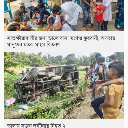
সাতক্ষীরাবাসীর জন্য ভালোবাসা মঞ্চের কুরবানী, অসহায়
মানুষের মাঝে মাংস বিতরণ
তালায় সড়ক দুর্ঘটনায় নিহত ২