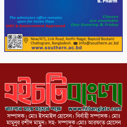
দল চক্রান্ত চালিয়ে যাচ্ছে : রিজভী
দেশের বাজারে ভরিতে ১০ হাজার টাকা সোনার
দাম বাড়ানোর ঘোষণা।
ভারপ্রাপ্ত রাষ্ট্রপতি হাফিজ উদ্দিন আহমদের
সাথে এইচটি বাংলা অনলাইন পোর্টাল ও আইপি
টিভির সম্পাদক মোঃ ইসমাইল হোসেনের
সৌজন্য সাক্ষাৎ।
সম্পাদক। মোঃ ইসমাইল হোসেন। নির্বাহী সম্পাদক। মোঃ
মামুনুর রশীদ মামুন। সহ- সম্পাদক।মোঃ আরফাত হোসেন