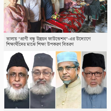
তালায় “প্রাণী বন্ধু উন্নয়ন ফাউন্ডেশন”-এর উদ্যোগে
শিক্ষার্থীদের মাঝে শিক্ষা উপকরণ বিতরণ