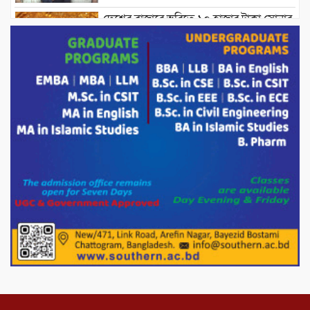
দেশের বাজারে ভরিতে ১০ হাজার টাকা সোনার
দাম বাড়ানোর ঘোষণা।
ভারপ্রাপ্ত রাষ্ট্রপতি হাফিজ উদ্দিন আহমদের
সাথে এইচটি বাংলা অনলাইন পোর্টাল ও আইপি
টিভির সম্পাদক মোঃ ইসমাইল হোসেনের
সৌজন্য সাক্ষাৎ।
পাটগ্রামে জুলাই অভ্যুত্থান দিবস উপলক্ষে
১১দলীয় গণ মিছিল ও গণ সমাবেশ অনুষ্ঠিত
পোরশায় গণঅভ্যুত্থান দিবসে শহিদ ও জুলাই
যোদ্ধাদের সংবর্ধনা।
১১ দলীয় ঐক্য পোরশা উপজেলা শাখার
আয়োজনে ৫ আগস্ট জুলাই অভ্যুত্থানের দ্বিতীয়
বার্ষিকী পালন উপলক্ষে নিতপুর কপালের মোড়ে
মিছিল সমাবেশ অনুষ্ঠিত।