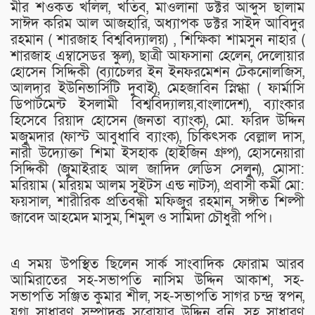
মীর শওকত খলিল, খতিব, মাওলানা ডক্টর আব্দুস ছালাম
সাঈদ করিম আল আজহারি, অধ্যাপক ডক্টর সাইদ আবিদুর
রহমান ( শারজাহ বিশ্ববিদ্যালয়) , শিক্ষিকা শামসুন নাহার (
শারজাহ এম্বাসেডর স্কুল), ছাত্রী আফসানা হেলেন, দেলোয়ার
হোসেন সিদ্দিকী (ব্যাচেলর ইন ইনফরমেশন টেকনোলজিস,
আলদার ইউনিভার্সিটি দুবাই), মেহজাবিন স্নিগ্ধা ( ফার্মাসি
ডিপার্টমেন্ট ইসলামী বিশ্ববিদ্যালয়,বাংলাদেশ), ব্যাংকার
হিসেবে রিয়াদ হোসেন (জনতা ব্যাংক), মো. ফরিদ উদ্দিন
মজুমদার (ফাস্ট আবুধাবি ব্যাংক), চিকিৎসক বেল্লাল দাস,
নারী উদ্যোক্তা শিমা ইসহাক (হাইজিন গ্রুপ), হোসনেয়ারা
সিদ্দিকী (জুমাইরাহ আল জাদিদ লেডিস সেলুন), মোসা:
মরিয়াম ( মরিয়ম আলম সুইটস এন্ড নাটস), প্রবাসী কর্মী মো:
ফয়সাল, শারীরিক প্রতিবন্ধী মফিজুর রহমান, সঙ্গীত শিল্পী
জাবেদ আহমেদ মাসুম, শিমুল ও সামিদা চৌধুরী পপি।
এ সময় উপস্থিত ছিলেন সার্ক সাংবাদিক ফোরাম আরব
আমিরাতের সহ-সভাপতি নাসিম উদ্দিন আকাশ, সহ-
সভাপতি সঞ্জিত কুমার শীল, সহ-সভাপতি সাগর চন্দ্র স্বপন,
যুগ্ম সাধারণ সম্পাদক সরোয়ার উদ্দিন রনি, সহ সাধারণ