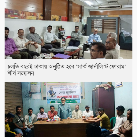
চলতি বছরই ঢাকায় অনুষ্ঠিত হবে ‘সার্ক জার্নালিস্ট ফোরাম’
শীর্ষ সম্মেলন