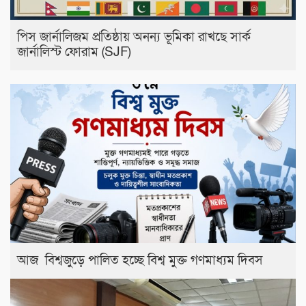
পিস জার্নালিজম প্রতিষ্ঠায় অনন্য ভূমিকা রাখছে সার্ক
জার্নালিস্ট ফোরাম (SJF)
আজ বিশ্বজুড়ে পালিত হচ্ছে বিশ্ব মুক্ত গণমাধ্যম দিবস