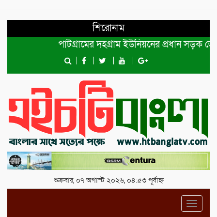
শিরোনাম
পাটগ্রামের দহগ্রাম ইউনিয়নের প্রধান সড়ক ভেঙ্গে যোগ
শুক্রবার, ০৭ অগাস্ট ২০২৬, ০৪:৫৩ পূর্বাহ্ন
Toggl
navig