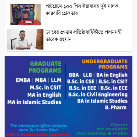
পাটগ্রামে ১০০ পিস ইয়াবাসহ দুই মাদক
কারবারি গ্রেফতার
ড্যাবের ৩৭তম প্রতিষ্ঠাবার্ষিকীতে প্রধানমন্ত্রী
তারেক রহমান।
চন্দনাইশের হাশিমপুর ৪ নং ওয়ার্ডে ৫’শতাধিক
হতদরিদ্র পরিবারের মাঝে খাদ্যসামগ্রী বিতরণ
করেন মনজুর মোরশেদ
পরিবেশ রক্ষায় পাটগ্রামে ইহসান ইয়ুথ
সার্কেলের বৃক্ষরোপণ
মিরপুর-১১ নম্বরে দুর্বৃত্তদের গুলিতে বিএনপি
নেতা গুরুতর আহত
পাটগ্রামে চিকিৎসা সেবায় বীর মুক্তিযোদ্ধা দবির
উদ্দিন ফাউন্ডেশন