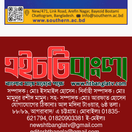
পাটগ্রামের দহগ্রাম ইউনিয়নের প্রধান সড়ক
ভেঙ্গে যোগাযোগ বিছিন্ন
সম্পাদক। মোঃ ইসমাইল হোসেন। নির্বাহী সম্পাদক। মোঃ
মামুনুর রশীদ মামুন। সহ- সম্পাদক।মোঃ আরফাত হোসেন
যোগাযোগের ঠিকানাঃ আল মদিনা টাওয়ার, ৬ষ্ঠ তলা।
৮৮/৮৯, আগরাবাদ/ এ চট্টগ্রাম। মোবাইলঃ 01835-
621794, 01820903381 ই-মেইলঃ
newshtbanglatv@gmail.com