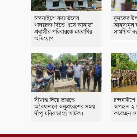
চন্দনাইশে বন্যার্তদের
দুদকের উ
খাদ্যদ্রব্য দিতে এসে কানাডা
আহসানুল 
প্রবাসীর পরিবারকে হয়রানির
সাময়িক বর
অভিযোগ
সীমান্ত দিয়ে ভারতে
চন্দনাইশে প
অবৈধভাবে অনুপ্রবেশের সময়
অপহৃত ২ য
দীপু মনির ভাগ্নে আটক।
করেছেন সে