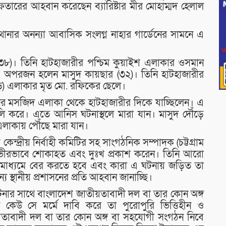
রেফতারের আহবান করেছেন ব্যারিষ্টার মীর মোহাম্মদ হেলাল
ানার অনন্যা আবাসিক সংলগ্ন নাহার গার্ডেনের সামনে এ
৮)। তিনি হাটহাজারীর পশ্চিম কুয়াইশ এলাকার ওসমান
। অপরজন হলেন মাসুদ কায়ছার (৩২)। তিনি হাটহাজারীর
ড়ি) এলাকার মৃত মো. রফিকের ছেলে।
ুর মসজিদ এলাকা থেকে হাটহাজারীর দিকে যাচ্ছিলেন। এ
ে গুলি করে। এতে আনিস ঘটনাস্থলে মারা যান। মাসুদ দৌঁড়ে
এলাকায় পৌঁছে মারা যান।
দ্রীয় নির্বাহী কমিটির সহ সাংগঠনিক সম্পাদক (চট্টগ্রাম
দিন গভীরভাবে শোকাহত এবং দুঃখ প্রকাশ করেন। তিনি আরো
দন্ত মাধ্যমে বের করতে হবে এবং কারা এ ঘটনায় জড়িত তা
জন্য স্থানীয় প্রশাসনের প্রতি আহবান জানাচ্ছি।
ঘটনার সাথে বাংলাদেশ জাতীয়তাবাদী দল বা তার কোন অঙ্গ
েউ সে মর্মে দাবি করে তা পুরোপুরি ভিত্তিহীন ও
ীয়তাবাদী দল বা তার কোন অঙ্গ বা সহযোগী সংগঠন নিবে