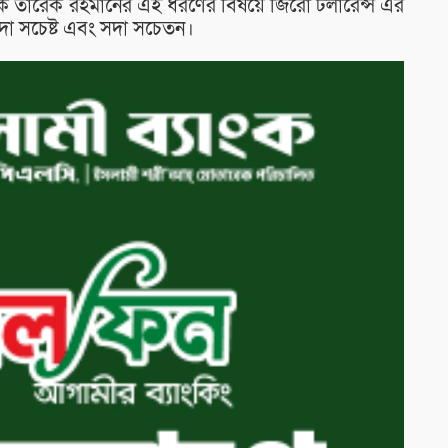
নায়ক তারেক রহমানের এই ধরণের বিষয়ে জিরো টলারেন্স এর
সদা সচেষ্ট এবং সদা সচেতন।