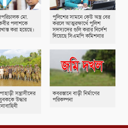
পপরিচালক মো.
পুলিশের সামনে কেউ অস্ত্র বের
কবীর পলাশকে
করলে আত্মরক্ষার্থে পুলিশ
খাস্ত করা হয়েছে।
সদস্যদের গুলি করার নির্দেশ
দিয়েছে সিএমপি কমিশনার
াহাড়ী সন্ত্রাসীদের
কবরস্তানে বাড়ী নির্মাণের
ুবককে উদ্ধার
পরিকল্পনা
নাবাহিনী