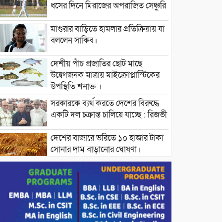
ধসের দিনে মিরাজের অপরাজিত সেঞ্চুরি
মাগুরার বাড়িতে হামলার প্রতিক্রিয়ায় যা
বললেন সাকিব।
দেশীয় পাঁচ প্রজাতির ছোট মাছে
উদ্বেগজনক মাত্রায় মাইক্রোপ্লাস্টিকের
উপস্থিতি শনাক্ত ।
সরকারকে ব্যর্থ করতে দেশের বিরুদ্ধে
একটি দল চক্রান্ত চালিয়ে যাচ্ছে : রিজভী
দেশের বাজারে ভরিতে ১০ হাজার টাকা
সোনার দাম বাড়ানোর ঘোষণা।
ভারপ্রাপ্ত রাষ্ট্রপতি হাফিজ উদ্দিন
আহমদের সাথে এইচটি বাংলা অনলাইন
পোর্টাল ও আইপি টিভির সম্পাদক মোঃ
ইসমাইল হোসেনের সৌজন্য সাক্ষাৎ।