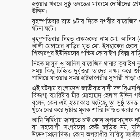
হওয়ার খবরে সুষ্ঠু তদন্তের মাধ্যমে দোষীদের গ্
উদ্দিন।
বৃহস্পতিবার রাত ৯টার দিকে নগরীর বায়েজিদ থ
ঘটনা ঘটে।
বৃহস্পতিবার নিহত একজনের নাম মো. আনিস (৩
আলী মেম্বারের বাড়ির মৃত মো. ইসহাকের ছেলে
শিকারপুর ইউনিয়নের পশ্চিম কোয়াইশ (বিল্লা বা
নিহত মাসুদ ও আনিস বায়েজিদ থানার কুয়াইশ ন
সময় কিছু চিহ্নিত দুর্বৃত্তরা তাদের লক্ষ্য কর
পালিয়ে যাওয়ার সময় হাটহাজারীর সুপারী পাড়া 
এই ঘটনায় বাংলাদেশ জাতীয়তাবাদী দল বিএনপি কেন্
বিভাগ) ব্যারিষ্টার মীর মোহাম্মদ হেলাল উদ্
বলেন, কেন এই হত্যাকাণ্ড ঘটেছে, তা সুষ্ঠু ত
খুঁজে বের করে দৃষ্টান্ত মূলক শাস্তি নিশ্চিত করার 
আমি নির্দ্বিধায় জানাতে চাই কোন অপরাধমূলক 
বা সহযোগী সংগঠনের কেউ জড়িত নয়, যদি ক
উদ্দেশ্যপ্রনোদিত। কোন অপরাধীর দায়িত্ব জাত