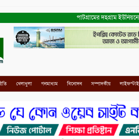
পাটগ্রামের দহগ্রাম ইউনিয়নের প্র
নীতি
খেলাধুলা
গনমাধ্যম
বিনোদন
সম্পাদকীয়
লাইফস্টা