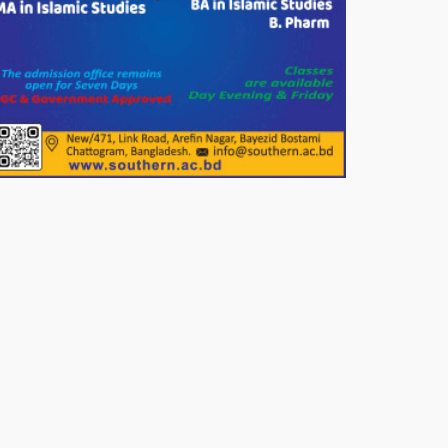
পাটগ্রামে জুলাই অভ্যুত্থান দিবস
উপলক্ষে ১১দলীয় গণ মিছিল ও গণ
সমাবেশ অনুষ্ঠিত
পোরশায় গণঅভ্যুত্থান দিবসে শহিদ ও
জুলাই যোদ্ধাদের সংবর্ধনা।
১১ দলীয় ঐক্য পোরশা উপজেলা শাখার
আয়োজনে ৫ আগস্ট জুলাই অভ্যুত্থানের
দ্বিতীয় বার্ষিকী পালন উপলক্ষে নিতপুর
কপালের মোড়ে মিছিল সমাবেশ অনুষ্ঠিত।