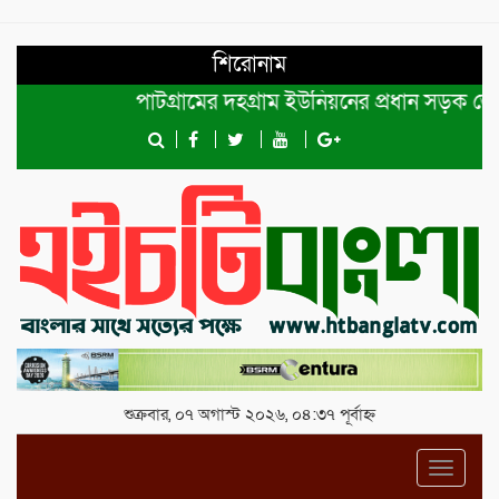
শিরোনাম
পাটগ্রামের দহগ্রাম ইউনিয়নের প্রধান সড়ক ভেঙ্গে যো
শুক্রবার, ০৭ অগাস্ট ২০২৬, ০৪:৩৭ পূর্বাহ্ন
Toggl
navig