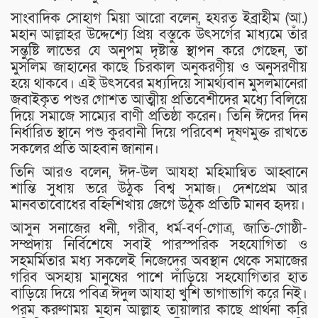
সাংবাদিক সোহাগ মিয়া আরো বলেন, হযরত ইব্রাহীম (আ.)
মহান আল্লাহর উদ্দেশ্যে প্রিয় বস্তুকে উৎসর্গের মাধ্যমে তাঁর
সন্তুষ্টি লাভের যে অনুপম দৃষ্টান্ত স্থাপন করে গেছেন, তা
মুসলিম জাহানের কাছে চিরকাল অনুকরণীয় ও অনুসরণীয়
হয়ে থাকবে। এই উৎসবের মধ্যদিয়ে সামর্থ্যবান মুসলমানেরা
জবাইকৃত পশুর গোশত আত্মীয় প্রতিবেশীদের মধ্যে বিলিয়ে
দিয়ে সমাজে সাম্যের বাণী প্রতিষ্ঠা করেন। তিনি ঈদের দিন
নির্ধারিত স্থানে পশু কুরবানী দিয়ে পরিবেশ দূষণমুক্ত রাখতে
সকলের প্রতি আহবান জানান।
তিনি আরও বলেন, ঈদ-উল আযহা মহিমান্বিত আহ্বানে
শান্তি সুধায় ভরে উঠুক বিশ্ব সমাজ। দেশপ্রেম আর
মানবতাবোধের বহ্নিশিখায় জেগে উঠুক প্রতিটি মানব হৃদয়।
আসুন সনাজের ধনী, গরীব, ধর্ম-বর্ণ-গোত্র, জাতি-গোষ্ঠী-
সম্প্রদায় নির্বিশেষে সবাই পারস্পরিক সহযোগিতা ও
সহমর্মিতার মধ্য সকলেই নিজেদের অবস্থান থেকে সমাজের
গরিব অসহায় মানুষের পাশে দাঁড়িয়ে সহযোগিতার হাত
বাড়িয়ে দিয়ে পবিত্র ঈদুল আযাহা খুশি ভাগাভাগি করে নিই।
পরম করুণাময় মহান আল্লাহ তায়ালার কাছে প্রার্থনা করি