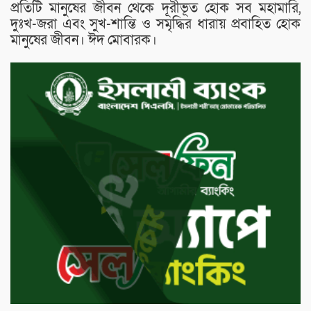
প্রতিটি মানুষের জীবন থেকে দূরীভূত হোক সব মহামারি,
দুঃখ-জরা এবং সুখ-শান্তি ও সমৃদ্ধির ধারায় প্রবাহিত হোক
মানুষের জীবন। ঈদ মোবারক।