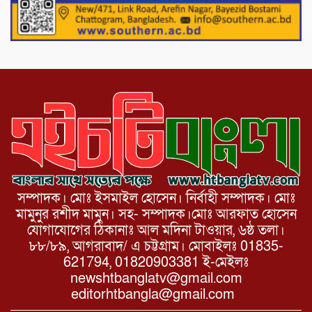
১১ দলীয় ঐক্য পোরশা উপজেলা শাখার
আয়োজনে ৫ আগস্ট জুলাই অভ্যুত্থানের দ্বিতীয়
বার্ষিকী পালন উপলক্ষে নিতপুর কপালের মোড়ে
মিছিল সমাবেশ অনুষ্ঠিত।
সম্পাদক। মোঃ ইসমাইল হোসেন। নির্বাহী সম্পাদক। মোঃ
মামুনুর রশীদ মামুন। সহ- সম্পাদক।মোঃ আরফাত হোসেন
যোগাযোগের ঠিকানাঃ আল মদিনা টাওয়ার, ৬ষ্ঠ তলা।
৮৮/৮৯, আগরাবাদ/ এ চট্টগ্রাম। মোবাইলঃ 01835-
621794, 01820903381 ই-মেইলঃ
newshtbanglatv@gmail.com
editorhtbangla@gmail.com