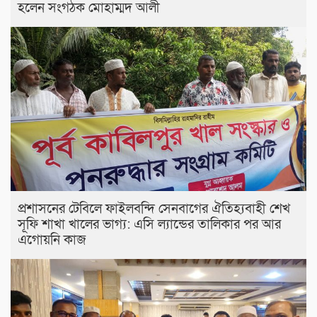
হলেন সংগঠক মোহাম্মদ আলী
প্রশাসনের টেবিলে ফাইলবন্দি সেনবাগের ঐতিহ্যবাহী শেখ
সূফি শাখা খালের ভাগ্য: এসি ল্যান্ডের তালিকার পর আর
এগোয়নি কাজ