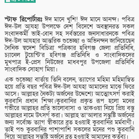
স্টাফ রিপোর্টারঃ
ঈদ মানে খুশি! ঈদ মানে আনন্দ। পবিত্র
ঈদ-উল আযহা উপলক্ষে দেশ বিদেশে অবস্থানরত সকল
সংবাদকর্মী ভাই-বোন সহ সর্বস্তরের জনসাধারনকে পবিত্র
ঈদ-উল আযহার আন্তরিক শুভেচ্ছা ও অভিনন্দন জানিয়েছেন
দৈনিক স্বদেশ বিচিত্রা পত্রিকার হবিগঞ্জ জেলা প্রতিনিধি,
চ্যানেল টুয়েন্টি’র হবিগঞ্জ প্রতিনিধি ও সাংবাদিকদের
মুখপাত্র ই-প্রেস নিউজের মাধবপুর উপজেলা প্রতিনিধি
সাংবাদিক সোহাগ মিয়া।
এক শুভেচ্ছা বার্তায় তিনি বলেন, ত্যাগের মহিমা মহিমান্বিত
হয়ে প্রতি বছর পবিত্র ঈদ-উল আযহা আমাদের মাঝে ফিরে
আসে। আল্লাহর নৈকট্য অর্জনের উদ্দেশ্যে আত্মোৎসর্গ করাই
কুরবানি প্রধান শিক্ষা।কুরবানির প্রকৃত রূপ হলো মনের
গভীরে আল্লাহর প্রতি ভালোবাসা ও তাকওয়া নিয়ে প্রিয় বস্তু
আল্লাহর নামে উৎসর্গ করা। আল্লাহ তা’আলার সন্তুষ্টি অর্জনের
জন্য সর্বোচ্চ ত্যাগ স্বীকারে ব্রত হওয়াই কুরবানির মর্মবাণী।
তাই পশু কুরবানির পাশাপাশি সকলের মনের পশু কুরবানি
দিয়ে আল্লাহর সন্তুষ্টি অর্জনে ব্রত হওয়াই আমাদের কর্তব্য।