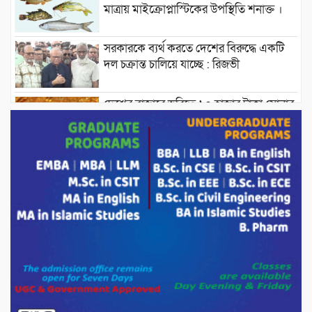
মাত্রায় মাইক্রোপ্লাস্টিকের উপস্থিতি শনাক্ত ।
সরকারকে ব্যর্থ করতে দেশের বিরুদ্ধে একটি
দল চক্রান্ত চালিয়ে যাচ্ছে : রিজভী
দেশের বাজারে ভরিতে ১০ হাজার টাকা সোনার
দাম বাড়ানোর ঘোষণা।
ভারপ্রাপ্ত রাষ্ট্রপতি হাফিজ উদ্দিন আহমদের
সাথে এইচটি বাংলা অনলাইন পোর্টাল ও আইপি
টিভির সম্পাদক মোঃ ইসমাইল হোসেনের
সৌজন্য সাক্ষাৎ।
পাটগ্রামে জুলাই অভ্যুত্থান দিবস উপলক্ষে
১১দলীয় গণ মিছিল ও গণ সমাবেশ অনুষ্ঠিত
পোরশায় গণঅভ্যুত্থান দিবসে শহিদ ও জুলাই
যোদ্ধাদের সংবর্ধনা।